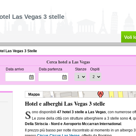
otel Las Vegas 3 stelle
Voli 
tel Las Vegas 3 Stelle
Cerca hotel a Las Vegas
Data arrivo
Data partenza
Stanze
Ospiti
Mappa
Hotel e alberghi Las Vegas 3 stelle
S
ono disponibili
47 hotel 3 stelle a Las Vegas
, con numerose off
Le zone della città con strutture alberghiere a 3 stelle sono
4
, 
Della Striscia - Nord e Aeroporto Mccarran International
.
Il prezzo più basso per notte riscontrato al momento in un albergo 3
presso
Circus Circus Las Vegas
, offerto da Booking.