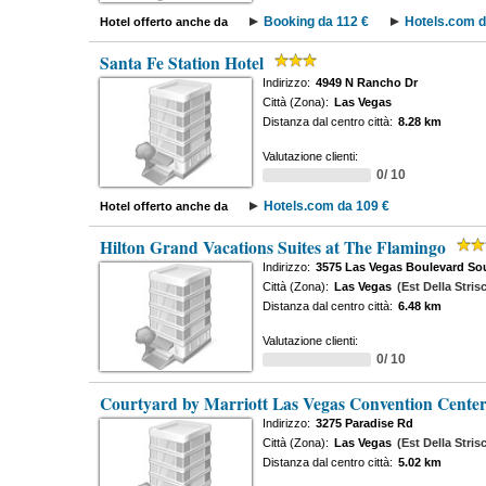
Booking da 112 €
Hotels.com d
Hotel offerto anche da
Santa Fe Station Hotel
Indirizzo:
4949 N Rancho Dr
Città (Zona):
Las Vegas
Distanza dal centro città:
8.28 km
Valutazione clienti:
0/ 10
Hotels.com da 109 €
Hotel offerto anche da
Hilton Grand Vacations Suites at The Flamingo
Indirizzo:
3575 Las Vegas Boulevard So
Città (Zona):
Las Vegas
(Est Della Stris
Distanza dal centro città:
6.48 km
Valutazione clienti:
0/ 10
Courtyard by Marriott Las Vegas Convention Cente
Indirizzo:
3275 Paradise Rd
Città (Zona):
Las Vegas
(Est Della Stris
Distanza dal centro città:
5.02 km