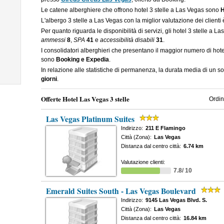
Le catene alberghiere che offrono hotel 3 stelle a Las Vegas sono
H
L'albergo 3 stelle a Las Vegas con la miglior valutazione dei clienti
Per quanto riguarda le disponibilità di servizi, gli hotel 3 stelle a 
ammessi
8
,
SPA
41
e
accessibilità disabili
31
.
I consolidatori alberghieri che presentano il maggior numero di hot
sono
Booking e Expedia
.
In relazione alle statistiche di permanenza, la durata media di un so
giorni
.
Offerte Hotel Las Vegas 3 stelle
Ordin
Las Vegas Platinum Suites
Indirizzo:
211 E Flamingo
Città (Zona):
Las Vegas
Distanza dal centro città:
6.74 km
Valutazione clienti:
7.8/ 10
Emerald Suites South - Las Vegas Boulevard
Indirizzo:
9145 Las Vegas Blvd. S.
Città (Zona):
Las Vegas
Distanza dal centro città:
16.84 km