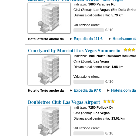
Indirizzo:
3600 Paradise Rd
Città (Zona):
Las Vegas
(Est Della Stris
Distanza dal centro città:
5.79 km
Valutazione clienti:
0/ 10
Expedia da 111 €
Hotels.com d
Hotel offerto anche da
Courtyard by Marriott Las Vegas Summerlin
Indirizzo:
1901 North Rainbow Bouleva
Città (Zona):
Las Vegas
Distanza dal centro città:
1.98 km
Valutazione clienti:
0/ 10
Expedia da 97 €
Hotels.com da
Hotel offerto anche da
Doubletree Club Las Vegas Airport
Indirizzo:
7250 Pollock Dr
Città (Zona):
Las Vegas
Distanza dal centro città:
13.01 km
Valutazione clienti:
0/ 10