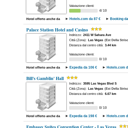
Valutazione clienti:
4/ 10
Hotels.com da 87 €
Booking da
Hotel offerto anche da
Palace Station Hotel and Casino
Indirizzo:
2411 W Sahara Ave
Città (Zona):
Las Vegas
(Est Della Stris
Distanza dal centro città:
3.44 km
Valutazione clienti:
0/ 10
Expedia da 106 €
Hotels.com d
Hotel offerto anche da
Bill's Gamblin' Hall
Indirizzo:
3595 Las Vegas Blvd S
Città (Zona):
Las Vegas
(Est Della Stris
Distanza dal centro città:
6.67 km
Valutazione clienti:
0/ 10
Expedia da 198 €
Hotels.com d
Hotel offerto anche da
Embassy Suites Convention Center - Las Vegas