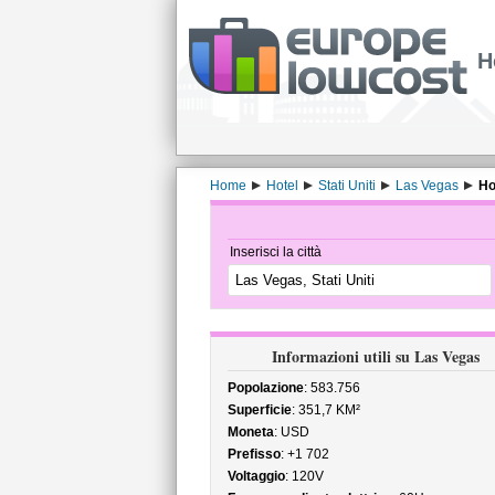
H
Home
Hotel
Stati Uniti
Las Vegas
Ho
Inserisci la città
Informazioni utili su Las Vegas
Popolazione
: 583.756
Superficie
: 351,7 KM²
Moneta
: USD
Prefisso
: +1 702
Voltaggio
: 120V