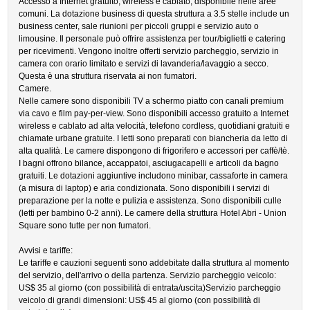
Accesso a Internet gratuito, wireless e cablato, disponibile nelle aree
comuni. La dotazione business di questa struttura a 3.5 stelle include un
business center, sale riunioni per piccoli gruppi e servizio auto o
limousine. Il personale può offrire assistenza per tour/biglietti e catering
per ricevimenti. Vengono inoltre offerti servizio parcheggio, servizio in
camera con orario limitato e servizi di lavanderia/lavaggio a secco.
Questa è una struttura riservata ai non fumatori.
Camere.
Nelle camere sono disponibili TV a schermo piatto con canali premium
via cavo e film pay-per-view. Sono disponibili accesso gratuito a Internet
wireless e cablato ad alta velocità, telefono cordless, quotidiani gratuiti e
chiamate urbane gratuite. I letti sono preparati con biancheria da letto di
alta qualità. Le camere dispongono di frigorifero e accessori per caffè/tè.
I bagni offrono bilance, accappatoi, asciugacapelli e articoli da bagno
gratuiti. Le dotazioni aggiuntive includono minibar, cassaforte in camera
(a misura di laptop) e aria condizionata. Sono disponibili i servizi di
preparazione per la notte e pulizia e assistenza. Sono disponibili culle
(letti per bambino 0-2 anni). Le camere della struttura Hotel Abri - Union
Square sono tutte per non fumatori.
Avvisi e tariffe:
Le tariffe e cauzioni seguenti sono addebitate dalla struttura al momento
del servizio, dell'arrivo o della partenza. Servizio parcheggio veicolo:
US$ 35 al giorno (con possibilità di entrata/uscita)Servizio parcheggio
veicolo di grandi dimensioni: US$ 45 al giorno (con possibilità di