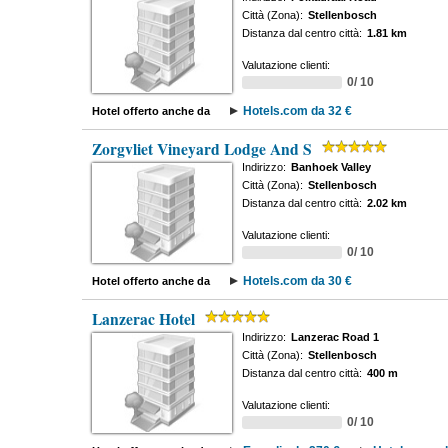
Città (Zona):
Stellenbosch
Distanza dal centro città:
1.81 km
Valutazione clienti:
0/ 10
Hotels.com da 32 €
Hotel offerto anche da
Zorgvliet Vineyard Lodge And S
Indirizzo:
Banhoek Valley
Città (Zona):
Stellenbosch
Distanza dal centro città:
2.02 km
Valutazione clienti:
0/ 10
Hotels.com da 30 €
Hotel offerto anche da
Lanzerac Hotel
Indirizzo:
Lanzerac Road 1
Città (Zona):
Stellenbosch
Distanza dal centro città:
400 m
Valutazione clienti:
0/ 10