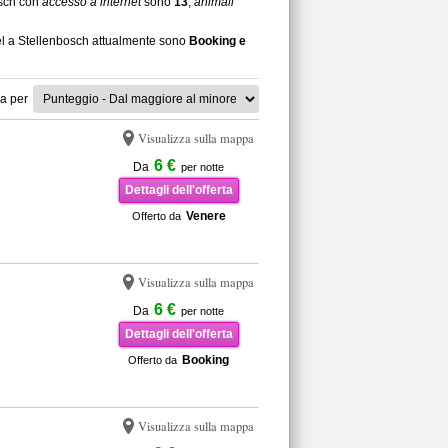
osch con
accesso a internet
sono
13
,
animali
tel a Stellenbosch attualmente sono
Booking e
a per
Visualizza sulla mappa
6 €
Da
per notte
Dettagli dell'offerta
Venere
Offerto da
Visualizza sulla mappa
6 €
Da
per notte
Dettagli dell'offerta
Booking
Offerto da
Visualizza sulla mappa