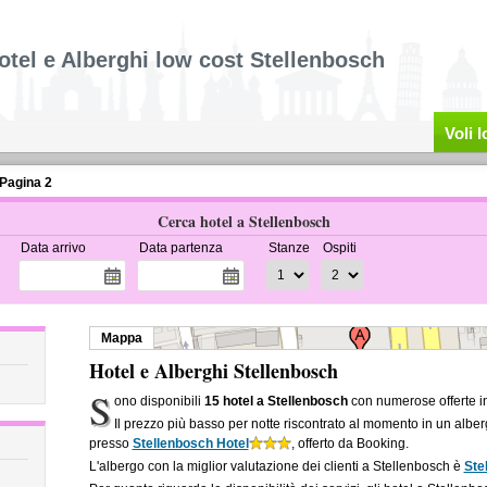
otel e Alberghi low cost Stellenbosch
Voli 
Pagina 2
Cerca hotel a Stellenbosch
Data arrivo
Data partenza
Stanze
Ospiti
Mappa
Hotel e Alberghi Stellenbosch
S
ono disponibili
15 hotel a Stellenbosch
con numerose offerte in
Il prezzo più basso per notte riscontrato al momento in un albe
presso
Stellenbosch Hotel
, offerto da Booking.
L'albergo con la miglior valutazione dei clienti a Stellenbosch è
Ste