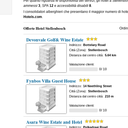
Per quanto riguarda le disponibilità dei servizi, gli hotel a Stellenb
ammessi
3
,
SPA
12
e
accessibilità disabili
8
.
I consolidatori alberghieri che presentano il maggior numero di ho
Hotels.com
.
Offerte Hotel Stellenbosch
Ordin
Devonvale Golf& Wine Estate
Indirizzo:
Bottelary Road
Città (Zona):
Stellenbosch
Distanza dal centro città:
5.64 km
Valutazione clienti:
0/ 10
Fynbos Villa Guest House
Indirizzo:
14 Neethling Street
Città (Zona):
Stellenbosch
Distanza dal centro città:
210 m
Valutazione clienti:
0/ 10
Asara Wine Estate and Hotel
Indirizzo:
Polkadraai Road