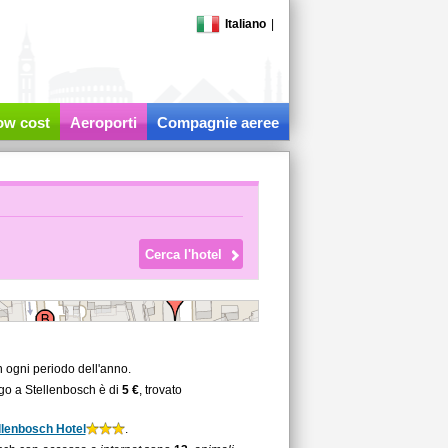
Italiano
|
low cost
Aeroporti
Compagnie aeree
 ogni periodo dell'anno.
rgo a Stellenbosch è di
5 €
, trovato
llenbosch Hotel
.