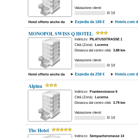
Valutazione clienti:
0/ 10
Expedia da 188 €
Hotels.com d
Hotel offerto anche da
MONOPOL SWISS Q HOTEL
Indirizzo:
PILATUSSTRASSE 1
Città (Zona):
Lucerna
Distanza dal centro città:
3.88 km
Valutazione clienti:
0/ 10
Expedia da 258 €
Hotels.com d
Hotel offerto anche da
Alpina
Indirizzo:
Frankenstrasse 6
Città (Zona):
Lucerna
Distanza dal centro città:
3.79 km
Valutazione clienti:
0/ 10
The Hotel
Indirizzo:
Sempacherstrasse 14