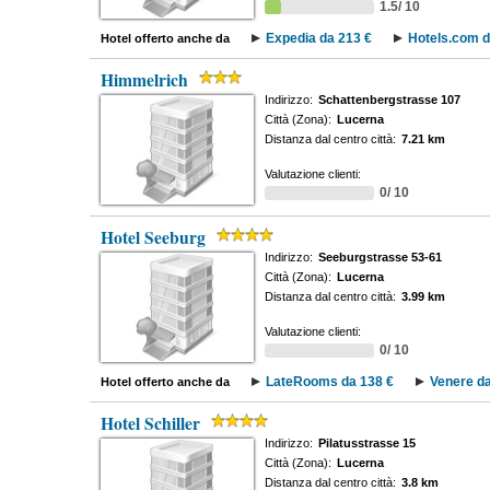
1.5/ 10
Expedia da 213 €
Hotels.com d
Hotel offerto anche da
Himmelrich
Indirizzo:
Schattenbergstrasse 107
Città (Zona):
Lucerna
Distanza dal centro città:
7.21 km
Valutazione clienti:
0/ 10
Hotel Seeburg
Indirizzo:
Seeburgstrasse 53-61
Città (Zona):
Lucerna
Distanza dal centro città:
3.99 km
Valutazione clienti:
0/ 10
LateRooms da 138 €
Venere da
Hotel offerto anche da
Hotel Schiller
Indirizzo:
Pilatusstrasse 15
Città (Zona):
Lucerna
Distanza dal centro città:
3.8 km