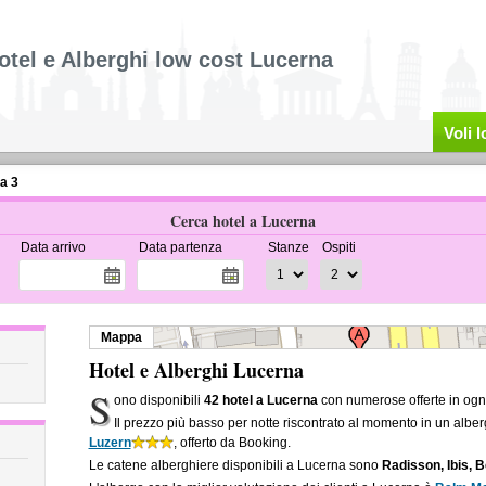
otel e Alberghi low cost Lucerna
Voli 
a 3
Cerca hotel a Lucerna
Data arrivo
Data partenza
Stanze
Ospiti
Mappa
Hotel e Alberghi Lucerna
S
ono disponibili
42 hotel a Lucerna
con numerose offerte in ogni
Il prezzo più basso per notte riscontrato al momento in un albe
Luzern
, offerto da Booking.
Le catene alberghiere disponibili a Lucerna sono
Radisson, Ibis, 