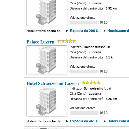
Città (Zona):
Lucerna
Distanza dal centro città:
3.92 km
Valutazione clienti:
0/ 10
Expedia da 206 €
Hotels.com d
Hotel offerto anche da
Palace Luzern
Indirizzo:
Haldenstrasse 10
Città (Zona):
Lucerna
Distanza dal centro città:
3.1 km
Valutazione clienti:
0/ 10
Hotel Schweizerhof Luzern
Indirizzo:
Schweizerhofquai
Città (Zona):
Lucerna
Distanza dal centro città:
3.26 km
Valutazione clienti:
0/ 10
Expedia da 461 €
Hotels.com d
Hotel offerto anche da