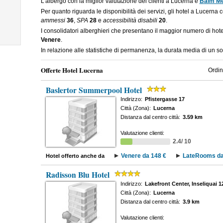
L'albergo con la miglior valutazione dei clienti a Lucerna è
Balm M
Per quanto riguarda le disponibilità dei servizi, gli hotel a Lucerna 
ammessi
36
,
SPA
28
e
accessibilità disabili
20
.
I consolidatori alberghieri che presentano il maggior numero di ho
Venere
.
In relazione alle statistiche di permanenza, la durata media di un s
Offerte Hotel Lucerna
Ordin
Baslertor Summerpool Hotel
Indirizzo:
Pfistergasse 17
Città (Zona):
Lucerna
Distanza dal centro città:
3.59 km
Valutazione clienti:
2.4/ 10
Venere da 148 €
LateRooms da
Hotel offerto anche da
Radisson Blu Hotel
Indirizzo:
Lakefront Center, Inseliquai 1
Città (Zona):
Lucerna
Distanza dal centro città:
3.9 km
Valutazione clienti: