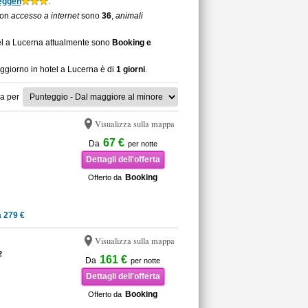
eggen
.
con
accesso a internet
sono
36
,
animali
tel a Lucerna attualmente sono
Booking e
oggiorno in hotel a Lucerna è di
1 giorni
.
a per
Visualizza sulla mappa
67 €
Da
per notte
Dettagli dell'offerta
Booking
Offerto da
 279 €
Visualizza sulla mappa
2
161 €
Da
per notte
Dettagli dell'offerta
Booking
Offerto da