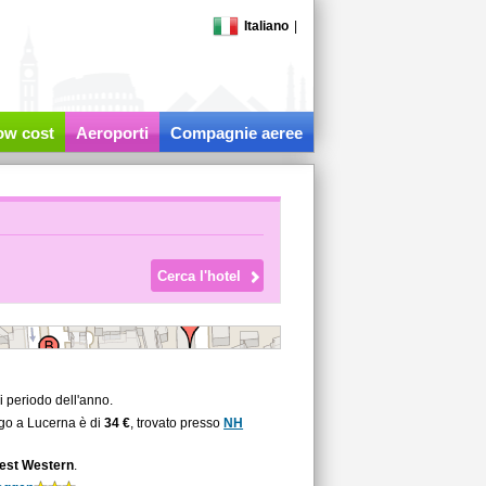
Italiano
|
low cost
Aeroporti
Compagnie aeree
 periodo dell'anno.
rgo a Lucerna è di
34 €
, trovato presso
NH
Best Western
.