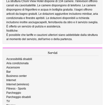
La struttura Chom View Hotel dispone di 134 camere. I televisori offrono
canali via cavo/satellite. Le camere dispongono di telefono. Le camere
dispongono di frigorifero e acqua in bottiglia gratuita. I bagni offrono
articoli da bagno gratuiti. Le dotazioni aggiuntive includono minibar, aria
condizionata e finestre apribili. Le dotazioni disponibili a richiesta
includono inoltre asciugacapelli, ferro/tavola da stiro e il servizio sveglia.
È offerto un servizio di pulizia e assistenza.
Notifiche:
È possibile che tariffe e cauzioni ulteriori siano addebitate dalla struttura
al momento del servizio, dell'arrivo o della partenza.
Servizi
Accessibilità disabili
Aria condizionata
Ascensore
Bar
Business center
Internet
Internet (wireless)
Fitness - Sports
Parcheggio
Parcheggio disabili
TV