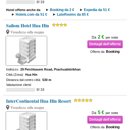
0/ 10
Booking da 2 €
Expedia da 51 €
Hotel offerto anche da
Hotels.com da 51 €
LateRooms da 85 €
Sailom Hotel Hua Hin
Visualizza sulla mappa
2 €
Da
per notte
Dettagli dell'offerta
Booking
Offerto da
Indirizzo:
29 Petchkasem Road, Prachuabkirikhan
Città (Zona):
Hua Hin
Distanza dal centro città:
530 m
Valutazione clienti:
0/ 10
InterContinental Hua Hin Resort
Visualizza sulla mappa
5 €
Da
per notte
Dettagli dell'offerta
Booking
Offerto da