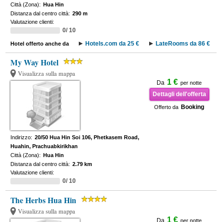
Città (Zona):
Hua Hin
Distanza dal centro città:
290 m
Valutazione clienti:
0/ 10
Hotels.com da 25 €
LateRooms da 86 €
Hotel offerto anche da
My Way Hotel
Visualizza sulla mappa
1 €
Da
per notte
Dettagli dell'offerta
Booking
Offerto da
Indirizzo:
20/50 Hua Hin Soi 106, Phetkasem Road,
Huahin, Prachuabkirikhan
Città (Zona):
Hua Hin
Distanza dal centro città:
2.79 km
Valutazione clienti:
0/ 10
The Herbs Hua Hin
Visualizza sulla mappa
1 €
Da
per notte