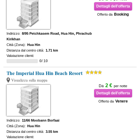
Dettagli dell'offerta
Booking
Offerto da
Indirizzo:
8/95 Petchkasem Road, Hua Hin, Phrachub
Kirikhan
Città (Zona):
Hua Hin
Distanza dal centro città:
1.71 km
Valutazione clienti:
0/ 10
The Imperial Hua Hin Beach Resort
Visualizza sulla mappa
2 €
Da
per notte
Dettagli dell'offerta
Venere
Offerto da
Indirizzo:
11/66 Moobann Borfaai
Città (Zona):
Hua Hin
Distanza dal centro città:
3.55 km
Valutazione clienti: