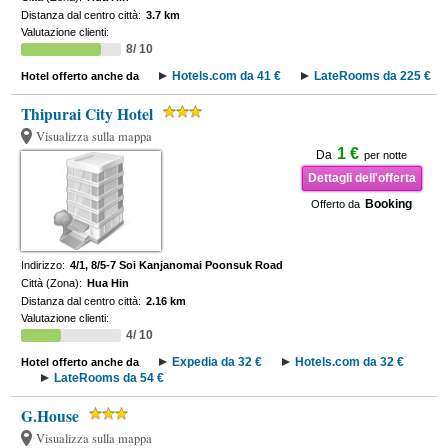
Distanza dal centro città:
3.7 km
Valutazione clienti:
8/ 10
Hotels.com da 41 €
LateRooms da 225 €
Hotel offerto anche da
Thipurai City Hotel
Visualizza sulla mappa
1 €
Da
per notte
Dettagli dell'offerta
Booking
Offerto da
Indirizzo:
4/1, 8/5-7 Soi Kanjanomai Poonsuk Road
Città (Zona):
Hua Hin
Distanza dal centro città:
2.16 km
Valutazione clienti:
4/ 10
Expedia da 32 €
Hotels.com da 32 €
Hotel offerto anche da
LateRooms da 54 €
G.House
Visualizza sulla mappa