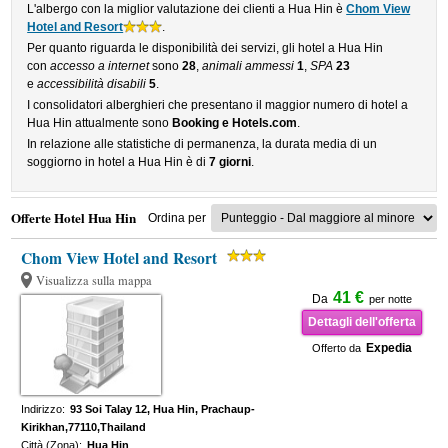
L'albergo con la miglior valutazione dei clienti a Hua Hin è
Chom View
Hotel and Resort
.
Per quanto riguarda le disponibilità dei servizi, gli hotel a Hua Hin
con
accesso a internet
sono
28
,
animali ammessi
1
,
SPA
23
e
accessibilità disabili
5
.
I consolidatori alberghieri che presentano il maggior numero di hotel a
Hua Hin attualmente sono
Booking e Hotels.com
.
In relazione alle statistiche di permanenza, la durata media di un
soggiorno in hotel a Hua Hin è di
7 giorni
.
Offerte Hotel Hua Hin
Ordina per
Chom View Hotel and Resort
Visualizza sulla mappa
41 €
Da
per notte
Dettagli dell'offerta
Expedia
Offerto da
Indirizzo:
93 Soi Talay 12, Hua Hin, Prachaup-
Kirikhan,77110,Thailand
Città (Zona):
Hua Hin