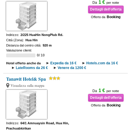
1 €
Da
per notte
Dettagli dell'offerta
Booking
Offerto da
Indirizzo:
2/225 HuaHin NongPlub Rd.
Città (Zona):
Hua Hin
Distanza dal centro città:
920 m
Valutazione clienti:
0/ 10
Expedia da 16 €
Hotels.com da 16 €
Hotel offerto anche da
LateRooms da 26 €
Venere da 1200 €
Tanawit Hotel& Spa
Visualizza sulla mappa
1 €
Da
per notte
Dettagli dell'offerta
Booking
Offerto da
Indirizzo:
64/1 Amnuaysin Road, Hua Hin,
Prachuabkirikan