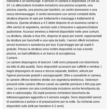
ristorante e un bar/lounge. Il servizio in camera è disponibile 24 ore su
24. Le attrezzature ricreative includono una piscina scoperta, una
piscina coperta, una piscina per bambini, un centro benessere e una
vasca idromassaggio. Il centro benessere con servizi completi della
struttura dispone di sale per trattamenti e massaggi e trattamenti di
bellezza. Questa struttura a 4.5 stelle dispone di un business center e
offre servizi di segreteria, servizio auto o limousine e apparecchiature
audiovisive. Accesso wireless a Internet disponibile nelle aree comuni.
La struttura, situata a Hua Hin, dispone di spazi per eventi, rappresentati
da strutture per banchetti e una sala da ballo. I servizi offerti includono
servizi business e assistenza per tour. Il parcheggio per gli ospiti è
gratuito. Presso la struttura sono inoltre disponibili un bar a bordo
piscina, un bar/caffetteria e un banco di accoglienza.
Camere.
Le camere dispongono di balconi. I letti sono preparati con biancheria
da letto di alta qualità. Sono disponibili accessori per caffè/tè e minibar. I
bagni dispongono di vasca e doccia separate, telefoni, articoli per
l'igiene personale gratuiti e asciugacapelli. Oltre a cassaforte in camera,
le camere offrono telefono diretto con segreteria telefonica. I televisori
presenti nelle camere offrono canali via satellite premium e film pay-per-
view. Le camere con aria condizionata includono anche ferro/tavola da
stiro e radiosveglia. Gli ospiti possono richiedere biancheria da
letto/asciugamani aggiuntivi e il servizio sveglia. Sono disponibili servizi
di assistenza e pulizie e di preparazione per la notte. Su richiesta sono
disponibili culle (letti per bambino 0-2 anni).