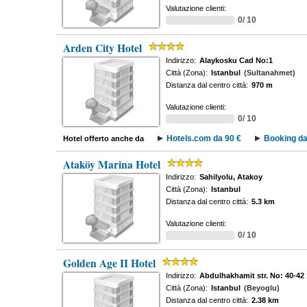
Valutazione clienti:
0/ 10
Arden City Hotel
Indirizzo:
Alaykosku Cad No:1
Città (Zona):
Istanbul
(Sultanahmet)
Distanza dal centro città:
970 m
Valutazione clienti:
0/ 10
Hotels.com da 90 €
Booking da
Hotel offerto anche da
Ataköy Marina Hotel
Indirizzo:
Sahilyolu, Atakoy
Città (Zona):
Istanbul
Distanza dal centro città:
5.3 km
Valutazione clienti:
0/ 10
Golden Age II Hotel
Indirizzo:
Abdulhakhamit str. No: 40-42
Città (Zona):
Istanbul
(Beyoglu)
Distanza dal centro città:
2.38 km