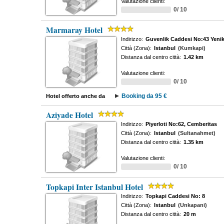
Valutazione clienti:
0/ 10
Marmaray Hotel
Indirizzo:
Guvenlik Caddesi No:43 Yenik
Città (Zona):
Istanbul
(Kumkapi)
Distanza dal centro città:
1.42 km
Valutazione clienti:
0/ 10
Booking da 95 €
Hotel offerto anche da
Aziyade Hotel
Indirizzo:
Piyerloti No:62, Cemberitas
Città (Zona):
Istanbul
(Sultanahmet)
Distanza dal centro città:
1.35 km
Valutazione clienti:
0/ 10
Topkapi Inter Istanbul Hotel
Indirizzo:
Topkapi Caddesi No: 8
Città (Zona):
Istanbul
(Unkapani)
Distanza dal centro città:
20 m