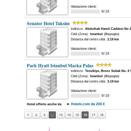
Valutazione clienti:
0/ 10
Senator Hotel Taksim
Indirizzo:
Abdulhak Hamit Caddesi No 2
Città (Zona):
Istanbul
(Beyoglu)
Distanza dal centro città:
2.19 km
Valutazione clienti:
0/ 10
Park Hyatt Istanbul Macka Palas
Indirizzo:
Tesvikiye, Bronz Sokak No. 4 S
Città (Zona):
Istanbul
(Beyoglu)
Distanza dal centro città:
3.19 km
Valutazione clienti:
0/ 10
Hotels.com da 200 €
Hotel offerto anche da
1
2
3
...
13
14
15
16
17
18