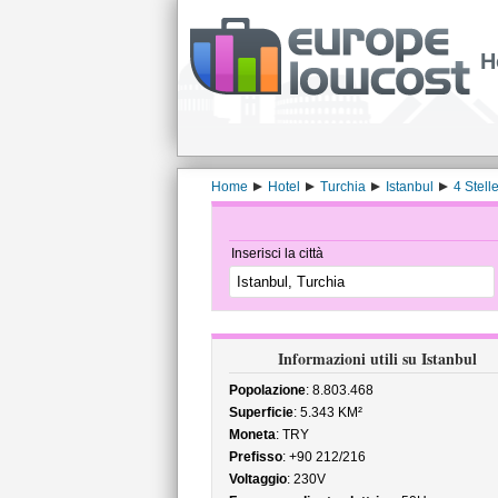
H
Home
Hotel
Turchia
Istanbul
4 Stell
Inserisci la città
Informazioni utili su Istanbul
Popolazione
: 8.803.468
Superficie
: 5.343 KM²
Moneta
: TRY
Prefisso
: +90 212/216
Voltaggio
: 230V