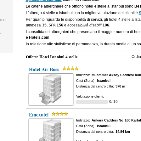
Le catene alberghiere che offrono hotel 4 stelle a Istanbul sono
Bes
L'albergo 4 stelle a Istanbul con la miglior valutazione dei clienti è
S
Per quanto riguarda le disponibilità di servizi, gli hotel 4 stelle a Is
simo
ammessi
35
,
SPA
156
e
accessibilità disabili
106
.
I consolidatori alberghieri che presentano il maggior numero di hote
.
e Hotels.com
.
In relazione alle statistiche di permanenza, la durata media di un sog
Offerte Hotel Istanbul 4 stelle
Ordin
Hotel Air Boss
Indirizzo:
Muammer Aksoy Caddesi Akk
Città (Zona):
Istanbul
Distanza dal centro città:
370 m
Valutazione clienti:
0/ 10
Emexotel
Indirizzo:
Ankara Caddesi No:160 Kartal
Città (Zona):
Istanbul
Distanza dal centro città:
14.84 km