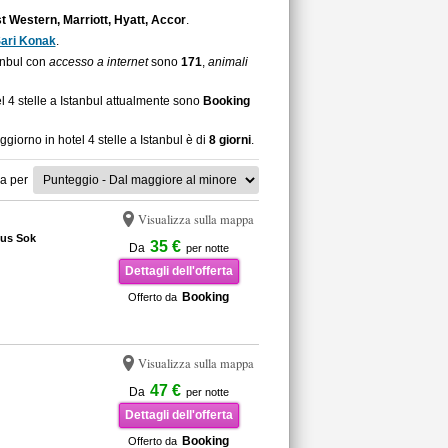
t Western, Marriott, Hyatt, Accor
.
ari Konak
.
tanbul con
accesso a internet
sono
171
,
animali
l 4 stelle a Istanbul attualmente sono
Booking
giorno in hotel 4 stelle a Istanbul è di
8 giorni
.
a per
Visualizza sulla mappa
us Sok
35 €
Da
per notte
Dettagli dell'offerta
Booking
Offerto da
Visualizza sulla mappa
47 €
Da
per notte
Dettagli dell'offerta
Booking
Offerto da