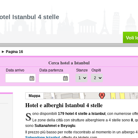
otel Istanbul 4 stelle
Voli 
e
Pagina 16
Cerca hotel a Istanbul
Data arrivo
Data partenza
Stanze
Ospiti
Mappa
Hotel e alberghi Istanbul 4 stelle
S
ono disponibili
179 hotel 4 stelle a Istanbul
, con numerose offe
Le zone della città con strutture alberghiere a 4 stelle sono
8
, 
sono
Sultanahmet e Beyoglu
.
Il prezzo più basso per notte riscontrato al momento in un albergo 4 
Sphendone Istanbul
, offerto da Hotels.com.