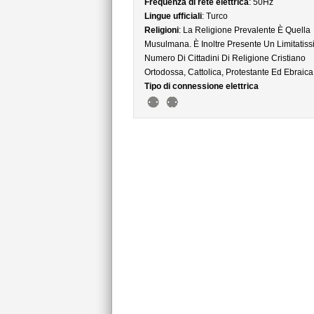
Frequenza di rete elettrica
: 50Hz
Lingue ufficiali
: Turco
Religioni
: La Religione Prevalente È Quella
Musulmana. È Inoltre Presente Un Limitatis
Numero Di Cittadini Di Religione Cristiano
Ortodossa, Cattolica, Protestante Ed Ebraica
Tipo di connessione elettrica