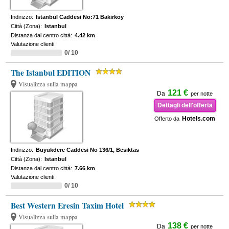
Indirizzo:
Istanbul Caddesi No:71 Bakirkoy
Città (Zona):
Istanbul
Distanza dal centro città:
4.42 km
Valutazione clienti:
0/ 10
The Istanbul EDITION
Visualizza sulla mappa
121 €
Da
per notte
Dettagli dell'offerta
Hotels.com
Offerto da
Indirizzo:
Buyukdere Caddesi No 136/1, Besiktas
Città (Zona):
Istanbul
Distanza dal centro città:
7.66 km
Valutazione clienti:
0/ 10
Best Western Eresin Taxim Hotel
Visualizza sulla mappa
138 €
Da
per notte