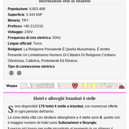
Informazioni utili su Istanbul
Popolazione
: 8.803.468
Superficie
: 5.343 KM²
Moneta
: TRY
Prefisso
: +90 212/216
Voltaggio
: 230V
Frequenza di rete elettrica
: 50Hz
Lingue ufficiali
: Turco
Religioni
: La Religione Prevalente È Quella Musulmana. È Inoltre
Presente Un Limitatissimo Numero Di Cittadini Di Religione Cristiano
Ortodossa, Cattolica, Protestante Ed Ebraica.
Tipo di connessione elettrica
Mappa
Hotel e alberghi Istanbul 4 stelle
S
ono disponibili
179 hotel 4 stelle a Istanbul
, con numerose offerte
in ogni periodo dell'anno.
Le zone della città con strutture alberghiere a 4 stelle sono
8
, quelle con
il maggior numero di hotel sono
Sultanahmet e Beyoglu
.
Il prezzo più basso per notte riscontrato al momento in un albergo 4