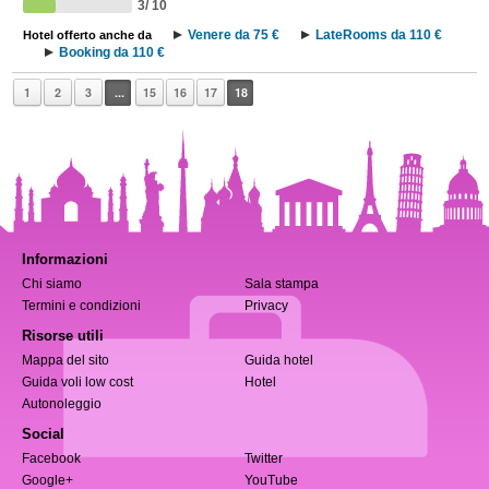
3/ 10
Venere da 75 €
LateRooms da 110 €
Hotel offerto anche da
Booking da 110 €
1
2
3
...
15
16
17
18
Informazioni
Chi siamo
Sala stampa
Termini e condizioni
Privacy
Risorse utili
Mappa del sito
Guida hotel
Guida voli low cost
Hotel
Autonoleggio
Social
Facebook
Twitter
Google+
YouTube