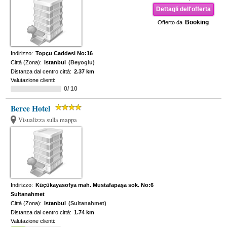
Dettagli dell'offerta
Booking
Offerto da
Indirizzo:
Topçu Caddesi No:16
Città (Zona):
Istanbul
(Beyoglu)
Distanza dal centro città:
2.37 km
Valutazione clienti:
0/ 10
Berce Hotel
Visualizza sulla mappa
Indirizzo:
Küçükayasofya mah. Mustafapaşa sok. No:6
Sultanahmet
Città (Zona):
Istanbul
(Sultanahmet)
Distanza dal centro città:
1.74 km
Valutazione clienti: