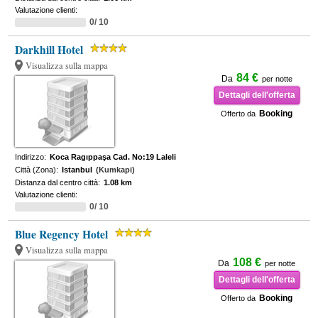
Valutazione clienti:
0/ 10
Darkhill Hotel
Visualizza sulla mappa
84 €
Da
per notte
Dettagli dell'offerta
Booking
Offerto da
Indirizzo:
Koca Ragıppaşa Cad. No:19 Laleli
Città (Zona):
Istanbul
(Kumkapi)
Distanza dal centro città:
1.08 km
Valutazione clienti:
0/ 10
Blue Regency Hotel
Visualizza sulla mappa
108 €
Da
per notte
Dettagli dell'offerta
Booking
Offerto da