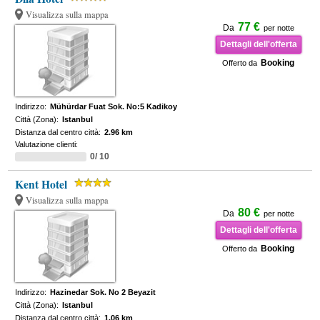
Visualizza sulla mappa
77 €
Da
per notte
Dettagli dell'offerta
Booking
Offerto da
Indirizzo:
Mühürdar Fuat Sok. No:5 Kadikoy
Città (Zona):
Istanbul
Distanza dal centro città:
2.96 km
Valutazione clienti:
0/ 10
Kent Hotel
Visualizza sulla mappa
80 €
Da
per notte
Dettagli dell'offerta
Booking
Offerto da
Indirizzo:
Hazinedar Sok. No 2 Beyazit
Città (Zona):
Istanbul
Distanza dal centro città:
1.06 km