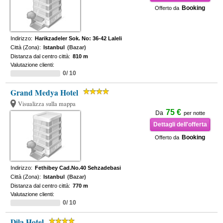
Booking
Offerto da
Indirizzo:
Harikzadeler Sok. No: 36-42 Laleli
Città (Zona):
Istanbul
(Bazar)
Distanza dal centro città:
810 m
Valutazione clienti:
0/ 10
Grand Medya Hotel
Visualizza sulla mappa
75 €
Da
per notte
Dettagli dell'offerta
Booking
Offerto da
Indirizzo:
Fethibey Cad.No.40 Sehzadebasi
Città (Zona):
Istanbul
(Bazar)
Distanza dal centro città:
770 m
Valutazione clienti:
0/ 10
Dila Hotel