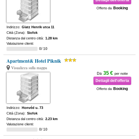
Dettagli dell'offerta
Booking
Offerto da
Indirizzo:
Glatz Henrik utca 11
Città (Zona):
Siofok
Distanza dal centro città:
1.28 km
Valutazione clienti:
0/ 10
Apartment& Hotel Piknik
Visualizza sulla mappa
35 €
Da
per notte
Dettagli dell'offerta
Booking
Offerto da
Indirizzo:
Honvéd u. 73
Città (Zona):
Siofok
Distanza dal centro città:
2.23 km
Valutazione clienti:
0/ 10