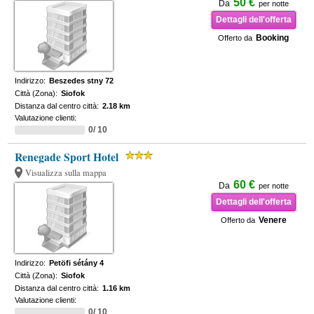
50 €
Da
per notte
Dettagli dell'offerta
Booking
Offerto da
Indirizzo:
Beszedes stny 72
Città (Zona):
Siofok
Distanza dal centro città:
2.18 km
Valutazione clienti:
0/ 10
Renegade Sport Hotel
Visualizza sulla mappa
60 €
Da
per notte
Dettagli dell'offerta
Venere
Offerto da
Indirizzo:
Petöfi sétány 4
Città (Zona):
Siofok
Distanza dal centro città:
1.16 km
Valutazione clienti:
0/ 10