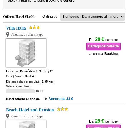
Siofok attualmente sono
Booking e Venere
.
Offerte Hotel Siofok
Ordina per
Villa Italia
Visualizza sulla mappa
29 €
Da
per notte
Dettagli dell'offerta
Booking
Offerto da
Indirizzo:
Beszédes J. Sétány 29
Città (Zona):
Siofok
Distanza dal centro città:
1.95 km
Valutazione clienti:
0/ 10
Venere da 33 €
Hotel offerto anche da
Beach Hotel and Pension
Visualizza sulla mappa
29 €
Da
per notte