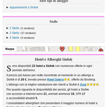
Altri tipi di alloggio
Appartamenti a Siofok
Stelle
2 Stelle
(1 strutture)
3 Stelle
(17 strutture)
4 Stelle
(4 strutture)
Mappa
Hotel e Alberghi Siofok
S
ono disponibili
22 hotel a Siofok
con numerose offerte in ogni
periodo dell'anno.
Il prezzo più basso per notte riscontrato al momento in un albergo a
Siofok è di
26 €
, trovato presso
Hotel Solero
, offerto da Booking.
L'albergo con la miglior valutazione dei clienti a Siofok è
Azur
.
Per quanto riguarda le disponibilità dei servizi, gli hotel a Siofok
con
accesso a internet
sono
21
,
animali ammessi
18
,
SPA
17
e
accessibilità disabili
5
.
I consolidatori alberghieri che presentano il maggior numero di hotel a