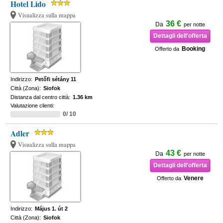
Hotel Lido
Visualizza sulla mappa
36 €
Da
per notte
Dettagli dell'offerta
Booking
Offerto da
Indirizzo:
Petőfi sétány 11
Città (Zona):
Siofok
Distanza dal centro città:
1.36 km
Valutazione clienti:
0/ 10
Adler
Visualizza sulla mappa
43 €
Da
per notte
Dettagli dell'offerta
Venere
Offerto da
Indirizzo:
Május 1. út 2
Città (Zona):
Siofok