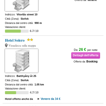
Venere
Offerto da
Indirizzo:
Vitorlás street 10
Città (Zona):
Siofok
Distanza dal centro città:
990 m
Valutazione clienti:
6.7/ 10
Hotel Solero
Visualizza sulla mappa
26 €
Da
per notte
Dettagli dell'offerta
Booking
Offerto da
Indirizzo:
Batthyány út 25
Città (Zona):
Siofok
Distanza dal centro città:
1.05 km
Valutazione clienti:
4.7/ 10
Venere da 34 €
Hotel offerto anche da