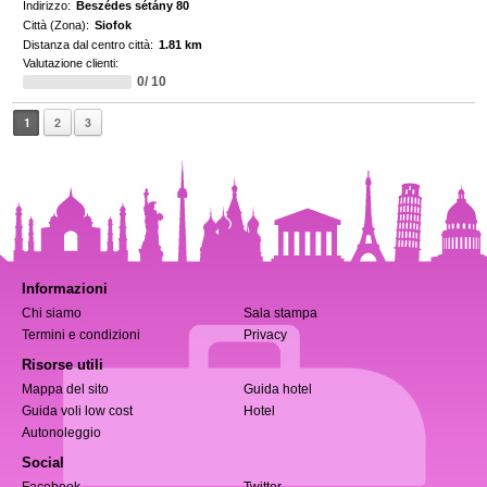
Indirizzo:
Beszédes sétány 80
Città (Zona):
Siofok
Distanza dal centro città:
1.81 km
Valutazione clienti:
0/ 10
1
2
3
Informazioni
Chi siamo
Sala stampa
Termini e condizioni
Privacy
Risorse utili
Mappa del sito
Guida hotel
Guida voli low cost
Hotel
Autonoleggio
Social