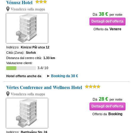
Vénusz Hotel
Visualizza sulla mappa
38 €
Da
per notte
Dettagli dell'offerta
Venere
Offerto da
Indirizzo:
Kinizsi Pál utca 12
Città (Zona):
Siofok
Distanza dal centro città:
1.33 km
Valutazione clienti:
3.4/ 10
Booking da 38 €
Hotel offerto anche da
Vértes Conference and Wellness Hotel
Visualizza sulla mappa
28 €
Da
per notte
Dettagli dell'offerta
Booking
Offerto da
Indirizzo:
Batthyány Str. 24