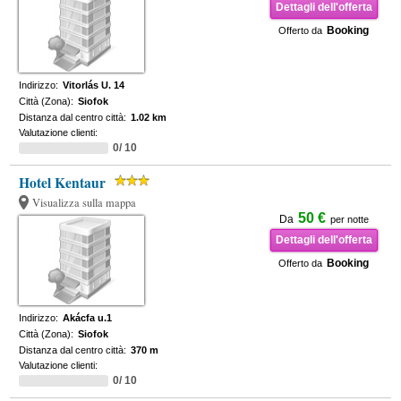
Dettagli dell'offerta
Booking
Offerto da
Indirizzo:
Vitorlás U. 14
Città (Zona):
Siofok
Distanza dal centro città:
1.02 km
Valutazione clienti:
0/ 10
Hotel Kentaur
Visualizza sulla mappa
50 €
Da
per notte
Dettagli dell'offerta
Booking
Offerto da
Indirizzo:
Akácfa u.1
Città (Zona):
Siofok
Distanza dal centro città:
370 m
Valutazione clienti:
0/ 10