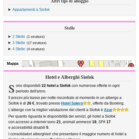
Altri tipi di alloggio
Appartamenti a Siofok
Stelle
2 Stelle
(1 strutture)
3 Stelle
(17 strutture)
4 Stelle
(4 strutture)
Mappa
Hotel e Alberghi Siofok
S
ono disponibili
22 hotel a Siofok
con numerose offerte in ogni
periodo dell'anno.
Il prezzo più basso per notte riscontrato al momento in un albergo a
Siofok è di
26 €
, trovato presso
Hotel Solero
, offerto da Booking.
L'albergo con la miglior valutazione dei clienti a Siofok è
Azur
.
Per quanto riguarda le disponibilità dei servizi, gli hotel a Siofok
con
accesso a internet
sono
21
,
animali ammessi
18
,
SPA
17
e
accessibilità disabili
5
.
I consolidatori alberghieri che presentano il maggior numero di hotel a