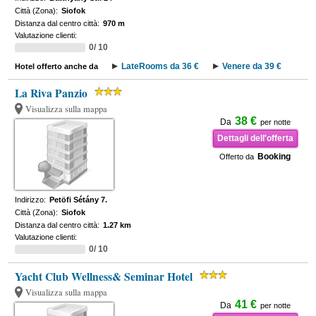
Città (Zona):
Siofok
Distanza dal centro città:
970 m
Valutazione clienti:
0/ 10
LateRooms da 36 €
Venere da 39 €
Hotel offerto anche da
La Riva Panzio
Visualizza sulla mappa
38 €
Da
per notte
Dettagli dell'offerta
Booking
Offerto da
Indirizzo:
Petöfi Sétány 7.
Città (Zona):
Siofok
Distanza dal centro città:
1.27 km
Valutazione clienti:
0/ 10
Yacht Club Wellness& Seminar Hotel
Visualizza sulla mappa
41 €
Da
per notte