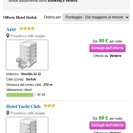
Siofok attualmente sono
Booking e Venere
.
Offerte Hotel Siofok
Ordina per
Azur
Visualizza sulla mappa
90 €
Da
per notte
Dettagli dell'offerta
Venere
Offerto da
Indirizzo:
Vitorlás út 11
Città (Zona):
Siofok
Distanza dal centro città:
270 m
Valutazione clienti:
9/ 10
Hotel Yacht Club
Visualizza sulla mappa
69 €
Da
per notte
Dettagli dell'offerta