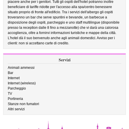
piacere anche per i genitori. Tutti gli ospiti dell'hotel potranno inoltre
beneficiare di tariffe ridotte per l'accesso alla spa/centro benessere
situato proprio di fronte all'edificio. Tra i servizi dell'albergo gli ospiti
troveranno un bar che serve spuntini e bevande, un barbecue a
disposizione degli ospiti, parcheggio e uno staff multilingue (disponibile
presso la reception dalle 8 fino a mezzanotte) che vi darà una calorosa
accoglienza, oltre a fornirvi informazioni turistiche e mappe della città.
L'hotel dà il suo benvenuto anche agli animali domestici. Avviso per i
clienti: non si accettano carte di credito.
Servizi
Animali ammessi
Bar
Internet
Internet (wireless)
Parcheggio
TV
Portineria
Stanze non fumatori
Altri servizi