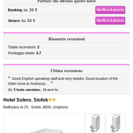
Partner che offrono questo hotel
26 €
Verifica il prezzo
Booking
da
34 €
Verifica il prezzo
Venere
da
Riassunto recensioni
Totale recensioni:
2
Punteggio totale:
4.7
Ultima recensione
“
Good English speaking staff and very helpful. Good location of the
”
hôtel close to Andrassy ...
Utente anonimo
da
,
16 anni fa
Hotel Solero, Siofok
Batthyány út 25
,
Siofok
,
8600,
Ungheria