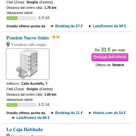
Città (Zona):
Siviglia
(Centro)
Distanza dal centro città:
1.76 km
Valutazione clienti:
3.7/ 10
Booking da 47 €
LateRooms da 98 €
Ostello offerto anche da
Pension Nuevo Suizo
Visualizza sulla mappa
31 €
Da
per notte
Dettagli dell'offerta
Venere
Offerto da
Indirizzo:
Calle Azofaifo, 7
Città (Zona):
Siviglia
(Centro)
Distanza dal centro città:
1.66 km
Valutazione clienti:
3.7/ 10
Booking da 31 €
Hotels.com da 54 €
Ostello offerto anche da
LateRooms da 86 €
La Caja Habitada