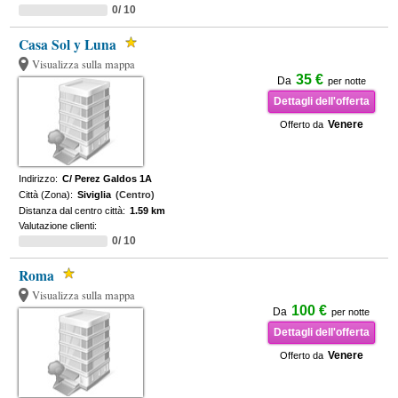
0/ 10
Casa Sol y Luna
Visualizza sulla mappa
35 €
Da
per notte
Dettagli dell'offerta
Venere
Offerto da
Indirizzo:
C/ Perez Galdos 1A
Città (Zona):
Siviglia
(Centro)
Distanza dal centro città:
1.59 km
Valutazione clienti:
0/ 10
Roma
Visualizza sulla mappa
100 €
Da
per notte
Dettagli dell'offerta
Venere
Offerto da