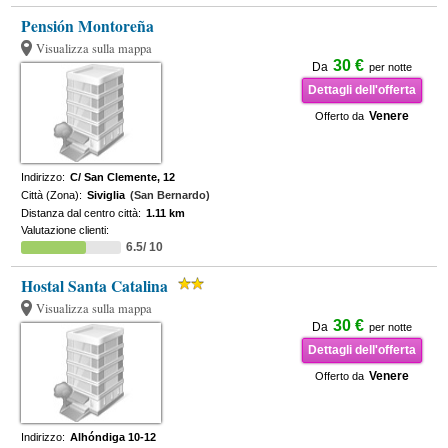
Pensión Montoreña
Visualizza sulla mappa
30 €
Da
per notte
Dettagli dell'offerta
Venere
Offerto da
Indirizzo:
C/ San Clemente, 12
Città (Zona):
Siviglia
(San Bernardo)
Distanza dal centro città:
1.11 km
Valutazione clienti:
6.5/ 10
Hostal Santa Catalina
Visualizza sulla mappa
30 €
Da
per notte
Dettagli dell'offerta
Venere
Offerto da
Indirizzo:
Alhóndiga 10-12