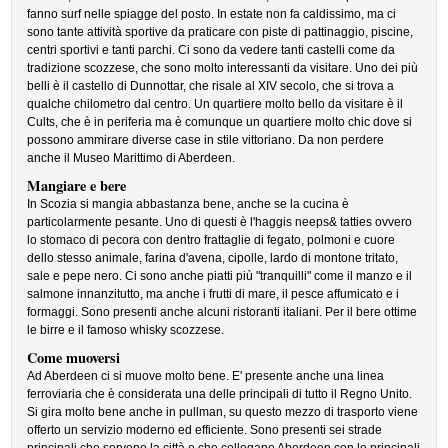
fanno surf nelle spiagge del posto. In estate non fa caldissimo, ma ci
sono tante attività sportive da praticare con piste di pattinaggio, piscine,
centri sportivi e tanti parchi. Ci sono da vedere tanti castelli come da
tradizione scozzese, che sono molto interessanti da visitare. Uno dei più
belli è il castello di Dunnottar, che risale al XIV secolo, che si trova a
qualche chilometro dal centro. Un quartiere molto bello da visitare è il
Cults, che è in periferia ma è comunque un quartiere molto chic dove si
possono ammirare diverse case in stile vittoriano. Da non perdere
anche il Museo Marittimo di Aberdeen.
Mangiare e bere
In Scozia si mangia abbastanza bene, anche se la cucina è
particolarmente pesante. Uno di questi è l'haggis neeps& tatties ovvero
lo stomaco di pecora con dentro frattaglie di fegato, polmoni e cuore
dello stesso animale, farina d'avena, cipolle, lardo di montone tritato,
sale e pepe nero. Ci sono anche piatti più "tranquilli" come il manzo e il
salmone innanzitutto, ma anche i frutti di mare, il pesce affumicato e i
formaggi. Sono presenti anche alcuni ristoranti italiani. Per il bere ottime
le birre e il famoso whisky scozzese.
Come muoversi
Ad Aberdeen ci si muove molto bene. E' presente anche una linea
ferroviaria che è considerata una delle principali di tutto il Regno Unito.
Si gira molto bene anche in pullman, su questo mezzo di trasporto viene
offerto un servizio moderno ed efficiente. Sono presenti sei strade