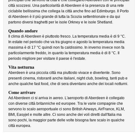
principali che servono la città e che collegano Aberdeen con le principali
città scozzesi. Una particolarità di Aberdeen è la presenza di una rete
ciclabile bellissima che collega la città anche fino ad Edimburgo. Il Porto
di Aberdeen è il più grande di tutta la Scozia settentrionale e da qui
partono diversi traghetti per le isole Orkney e le isole Shetland.
Quando andare
Il clima di Aberdeen è piuttosto fresco. La temperatura media è di 9 °C.
In estate nel periodo che va tra giugno e agosto la temperatura media
massima è di 17 °C quindi non fa caldissimo. In inverno invece non fa
particolarmente freddo, in quanto la temperatura media è di 8 °C. Il
periodo migliore per visitare il paese è l'estate.
Vita notturna
Aberdeen è una piccola città ma piuttosto vivace e divertente. Sono
presenti cinema, ristoranti anche italiani, night club, bowling, tanti pub e
anche qualche fast food, che di sera diventano anche dei locali notturni.
Come arrivare
Ad Aberdeen ci si arriva in aereo. L'aeroporto di Aberdeen è collegato
con diverse città britanniche ed europee. Tra le varie compagnie che
servono lo scalo aeroportuale ci sono British Airways, AirFrance, KLM,
BMI, Easyjet e molte altre. Ci sono anche dei voli diretti dall'Italia ma
sono pochi, la maggior parte delle volte bisogna fare scalo in qualche
città europea.