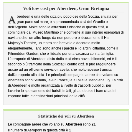
Voli low cost per Aberdeen, Gran Bretagna
A
berdeen è una delle città più popolose della Scozia, situata per
gran parte sul mare, è soprannominata città del Granito e
dell'Argento. Molte sono le attrazioni turistiche di questa città, a
cominciare dal Museo Marittimo che contiene al suo interno esemplari di
navi antiche; un altro luogo da non perdere è sicuramente il His
Majesty's Theatre, un teatro confortevole e decorato molto
elegantemente. Tanti sono anche i parchi e i giardini cittadini, come il
Pitmedden Garden, che è l'ideale per una vacanza con la famiglia.
L'aeroporto di Aberdeen dista dalla città circa nove chilometri, ed è il
secondo più trafficato della Scozia; il centro città si può raggiungere
grazie ad un efficiente servizio navetta, che molto spesso transita
dall'aeroporto alla città. Le principali compagnie aeree che volano su
Aberdeen sono l'Alitalia, la Air France, la KLM e la Meridiana Fly. La città
di Aberdeen è molto organizzata a livello di trasporti pubblici, per
favorire lo spostamento dei turisti, infatti, gli autobus e i tram cittadini
coprono tutte le destinazioni principali della città.
Statistiche dei voli su Aberdeen
Le compagnie aeree che volano su
Aberdeen
sono
21
Il numero di Aeroporti in questa città è
1