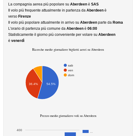
La compagnia aerea più popolare su
Aberdeen
è
SAS
Il volo più frequente attualmente in partenza da
Aberdeen
è
verso
Firenze
Il volo più popolare attualmente in arrivo su
Aberdeen
parte da
Roma
L'orario di partenza più comune da
Aberdeen
è
06:00
Statisticamente il giorno più conveniente per volare su
Aberdeen
è
venerdì
Ricerche medie giornaliere biglietti aerei su Aberdeen
sab
ven
dom
36.4%
54.5%
Prezzo medio giornaliero voli su Aberdeen
400
…