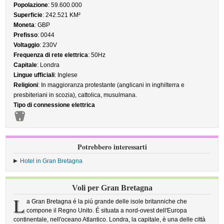
Popolazione
: 59.600.000
Superficie
: 242.521 KM²
Moneta
: GBP
Prefisso
: 0044
Voltaggio
: 230V
Frequenza di rete elettrica
: 50Hz
Capitale
: Londra
Lingue ufficiali
: Inglese
Religioni
: In maggioranza protestante (anglicani in inghilterra e
presbiteriani in scozia), cattolica, musulmana.
Tipo di connessione elettrica
Potrebbero interessarti
Hotel in Gran Bretagna
Voli per Gran Bretagna
L
a Gran Bretagna é la piú grande delle isole britanniche che
compone il Regno Unito. É situata a nord-ovest dell'Europa
continentale, nell'oceano Atlantico. Londra, la capitale, è una delle città