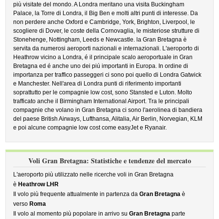
più visitate del mondo. A Londra meritano una visita Buckingham
Palace, la Torre di Londra, il Big Ben e molti altri punti di interesse. Da
non perdere anche Oxford e Cambridge, York, Brighton, Liverpool, le
scogliere di Dover, le coste della Cornovaglia, le misteriose strutture di
Stonehenge, Nottingham, Leeds e Newcastle. la Gran Bretagna è
servita da numerosi aeroporti nazionali e internazionali. L'aeroporto di
Heathrow vicino a Londra, é il principale scalo aeroportuale in Gran
Bretagna ed é anche uno dei piú importanti in Europa. In ordine di
importanza per traffico passeggeri ci sono poi quello di Londra Gatwick
e Manchester. Nell'area di Londra punti di riferimento importanti
soprattutto per le compagnie low cost, sono Stansted e Luton. Molto
trafficato anche il Birmingham International Airport. Tra le principali
compagnie che volano in Gran Bretagna ci sono l'aerolinea di bandiera
del paese British Airways, Lufthansa, Alitalia, Air Berlin, Norvegian, KLM
e poi alcune compagnie low cost come easyJet e Ryanair.
Voli Gran Bretagna: Statistiche e tendenze del mercato
L'aeroporto più utilizzato nelle ricerche voli in Gran Bretagna
è
Heathrow LHR
Il volo più frequente attualmente in partenza da
Gran Bretagna
è
verso
Roma
Il volo al momento più popolare in arrivo su
Gran Bretagna
parte