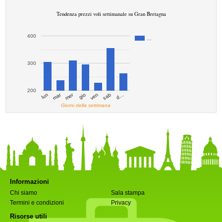
Tendenza prezzi voli settimanale su Gran Bretagna
400
…
300
200
mar
mer
d…
ven
lun
sab
gio
Giorni della settimana
Informazioni
Chi siamo
Sala stampa
Termini e condizioni
Privacy
Risorse utili