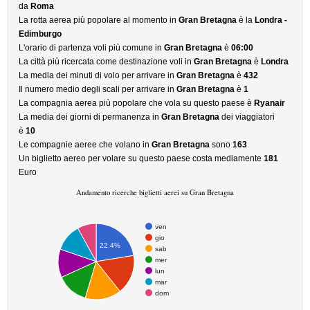
da
Roma
La rotta aerea più popolare al momento in
Gran Bretagna
è la
Londra -
Edimburgo
L'orario di partenza voli più comune in
Gran Bretagna
è
06:00
La città più ricercata come destinazione voli in
Gran Bretagna
è
Londra
La media dei minuti di volo per arrivare in
Gran Bretagna
è
432
Il numero medio degli scali per arrivare in
Gran Bretagna
è
1
La compagnia aerea più popolare che vola su questo paese è
Ryanair
La media dei giorni di permanenza in
Gran Bretagna
dei viaggiatori
è
10
Le compagnie aeree che volano in
Gran Bretagna
sono
163
Un biglietto aereo per volare su questo paese costa mediamente
181
Euro
Andamento ricerche biglietti aerei su Gran Bretagna
ven
gio
22.4%
sab
mer
lun
mar
dom