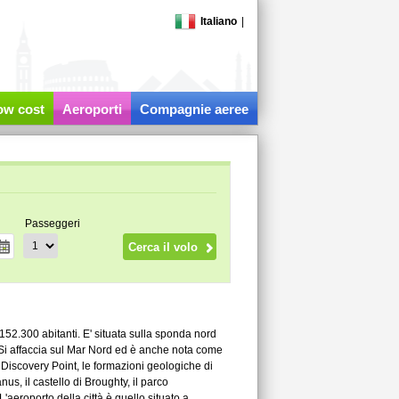
Italiano
|
low cost
Aeroporti
Compagnie aeree
Passeggeri
152.300 abitanti. E' situata sulla sponda nord
a. Si affaccia sul Mar Nord ed è anche nota come
di Discovery Point, le formazioni geologiche di
s, il castello di Broughty, il parco
eroporto della città è quello situato a