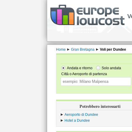
V
Home
Gran Bretagna
Voli per Dundee
Andata e ritorno
Solo andata
Città o Aeroporto di partenza
Potrebbero interessarti
Aeroporto di Dundee
Hotel a Dundee