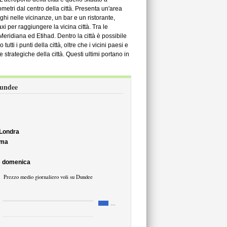
metri dal centro della città. Presenta un'area
ghi nelle vicinanze, un bar e un ristorante,
xi per raggiungere la vicina città. Tra le
Meridiana ed Etihad. Dentro la città è possibile
tti i punti della città, oltre che i vicini paesi e
ne strategiche della città. Questi ultimi portano in
Dundee
Londra
ma
è
domenica
Prezzo medio giornaliero voli su Dundee
…