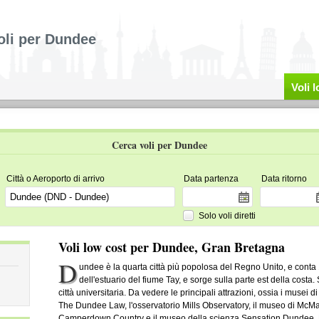
oli per Dundee
Voli 
Cerca voli per Dundee
Città o Aeroporto di arrivo
Data partenza
Data ritorno
Solo voli diretti
Voli low cost per Dundee, Gran Bretagna
D
undee è la quarta città più popolosa del Regno Unito, e conta 
dell'estuario del fiume Tay, e sorge sulla parte est della cost
città universitaria. Da vedere le principali attrazioni, ossia i musei 
The Dundee Law, l'osservatorio Mills Observatory, il museo di McManu
Camperdown Country e il museo della scienza Sensation Dundee. L'a