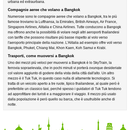
urbana ed extraurbana.
Compagnie aeree che volano a Bangkok
Numerose sono le compagnie aeree che volano a Bangkok, tra le più
famose troviamo la Lufthansa, la Emirates, British Airways, Air France,
Singapore Airlines, Alitalia e China Airlines. Tutte conducono a Bangogk
ma offrono anche la possibilità di volare negli altri aeroporti thailandesi
con tariffe che possono risultare più basse rispetto al volo verso
l'aeroporto principale della nazione. L'Alitalia ad esempio offre voli verso
Bangkok, Phuket, Chiang Mai, Khon Kaen, Koh Samui e Krabi.
Trasporti, come muoversi a Bangkok
Uno dei mezzi più veloci per muoversi a Bangkok è lo SkyTrain, la
ferrovia sopraelevata, che in pochi minuti vi porterà ovunque desideriate
col valore aggiunto di godere della vista della città dall'alto. Un altro
mezzo è il Tuk Tuk, in questo caso nulla di altamente tecnologico. Si
tratta di un veicolo aperto a tre ruote, tipico thailandese, al quale però è
preferibile un classico taxi, perché spesso i guidatori di Tuk Tuk tendono
ad approfittare dei turisti e a maggiorare il viaggio. Il mezzo più usato
dalla popolazione è però quello su barca, che è usufruibile anche di
notte.