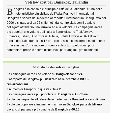
Voli low cost per Bangkok, Tailandia
B
angkok è la capitale e principale città della Tailandia, è una delle
mete turistiche più visitate dell’Asia. Per i voli internazionali
Bangkok è servita dal moderno aeroporto Suvarnabhumi, inaugurato nel
2006 e situato a circa 25 chilometri dal centro città, con il quale è
collegato attraverso una ferrovia ad alta velocità. Le compagnie aeree
più popolari che volano dall’Italia a Bangkok sono Thai Airways,
Emirates, Etihad, Blu-Express, Alitalia, British Airways e SAS. Il volo
diretto dall’Italia dura circa 12 ore, con lo scalo considerate mediamente
un’ora in più. Con il motore di ricerca voli di Europelowcost puoi
confrontare prezzi e offerte di tutti i voli per Bangkok, gratuitamente.
Statistiche dei voli su Bangkok
Le compagnie aeree che volano su
Bangkok
sono
124
L'aeroporto di
Bangkok
più utilizzato nelle ricerche è
BKK -
Suvarnabhumi
Il numero di Aeroporti in questa città è
2
La compagnia aerea più popolare su
Bangkok
è
Air China
Il volo più frequente attualmente in partenza da
Bangkok
è verso
Roma
Il volo più popolare attualmente in arrivo su
Bangkok
parte da
Milano
L'orario di partenza più comune da
Bangkok
è
06:15