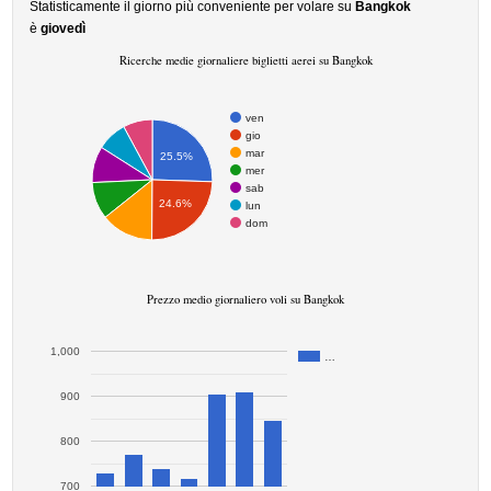
Statisticamente il giorno più conveniente per volare su
Bangkok
è
giovedì
Ricerche medie giornaliere biglietti aerei su Bangkok
ven
gio
mar
25.5%
mer
sab
24.6%
lun
dom
Prezzo medio giornaliero voli su Bangkok
1,000
…
900
800
700