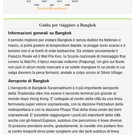
lun
mer
ven
dom
mar
gio
sab
Giorni della settimana
Guida per viaggiare a Bangkok
Informazioni generali su Bangkok
Il periodo migliore per visitare Bangkok è senza dubbio tra febbraio e
marzo, si potrà godere di temperature tiepide, le piogge sono scarse e il
turismo non è ai livelli di orde barbariche. Da visitare sicuramente il
Palazzo Reale ed il Wat Pra Keo, la Scuola nazionale di massaggio thai
ovvero la Wat Po, il tipico mercato notturno (Patpong). Un giro sul fiume
non può in alcun modo mancare e se volete mangiare in un posto in cui
valga davvero la pena fermarsi, andate a colpo sicuro al Silom Village.
Aeroporto di Bangkok
L'Aeroporto di Bangkok-Suvarnabhumi è il più importante aeroporto
della Thailandia oltre che essere il secondo terminal più grande al
mondo dopo Hong Kong. E' collegato al centro della città da una linea
ferroviaria super veloce sopraelevata, con la stazione Petchaburi della
metropolitana e con la stazione Phaya Thai della linea verde dei treni
sopraelevati. E' possibile raggiungere i punti più importanti della città
anche con gli Airport Express, autobus che percorrono 4 linee diverse.
Si possono prendere anche, gratuitamente, le navette che portano fino
al centro trasporti dove poter scegliere uno dei tanti autobus di linea