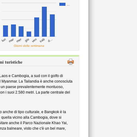
…
mar
mer
d…
ven
lun
sab
gio
Giorni della settimana
ni turistiche
 Laos e Cambogia, a sud con il golfo di
il Myanmar. La Tailandia è anche conosciuta
E' un paese prevalentemente montuoso,
con i suoi 2.580 metri. La parte centrale del
smo anche di tipo culturale, e Bangkok è la
è quella vicino alla Cambogia, dove si
visitare anche il Parco Nazionale Khao Yai,
za balneare, visto che c'è un bel mare,