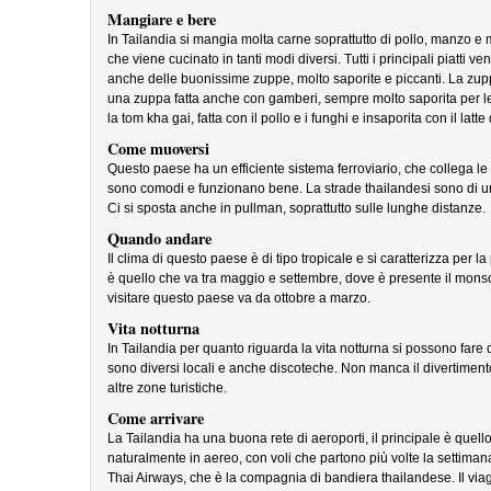
Mangiare e bere
In Tailandia si mangia molta carne soprattutto di pollo, manzo e
che viene cucinato in tanti modi diversi. Tutti i principali piatti
anche delle buonissime zuppe, molto saporite e piccanti. La zup
una zuppa fatta anche con gamberi, sempre molto saporita per le 
la tom kha gai, fatta con il pollo e i funghi e insaporita con il latte
Come muoversi
Questo paese ha un efficiente sistema ferroviario, che collega le p
sono comodi e funzionano bene. La strade thailandesi sono di un di
Ci si sposta anche in pullman, soprattutto sulle lunghe distanze.
Quando andare
Il clima di questo paese è di tipo tropicale e si caratterizza per 
è quello che va tra maggio e settembre, dove è presente il monso
visitare questo paese va da ottobre a marzo.
Vita notturna
In Tailandia per quanto riguarda la vita notturna si possono fare 
sono diversi locali e anche discoteche. Non manca il divertiment
altre zone turistiche.
Come arrivare
La Tailandia ha una buona rete di aeroporti, il principale è quell
naturalmente in aereo, con voli che partono più volte la settiman
Thai Airways, che è la compagnia di bandiera thailandese. Il viagg