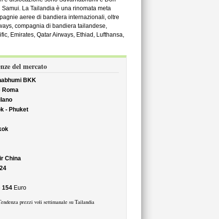
 Samui. La Tailandia è una rinomata meta
pagnie aeree di bandiera internazionali, oltre
irways, compagnia di bandiera tailandese,
fic, Emirates, Qatar Airways, Ethiad, Lufthansa,
enze del mercato
nabhumi BKK
o
Roma
lano
k - Phuket
kok
ir China
24
e
154
Euro
Tendenza prezzi voli settimanale su Tailandia