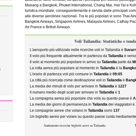
Mueang a Bangkok, Phuket International, Chang Mai, Hat Yai e Koh
turistica mondiale, conseguentemente è servita dalle principali com
alle diverse aerolinee nazionali. Tra le più popolari vi sono Thai A
Bangkok Airways, Singapore Airlines, Malaysia Airlines, Cathay Paci
Air France e British Airways.
Voli Tailandia: Statistiche e tend
L'aeroporto più utilizzato nelle ricerche voli in Tailandia è
Suvar
Il volo più frequente attualmente in partenza da
Tailandia
è vers
Il volo al momento più popolare in arrivo su
Tailandia
parte da
Mi
La rotta aerea più popolare al momento in
Tailandia
è la
Bangko
e
L'orario di partenza voli più comune in
Tailandia
è
09:05
La città più ricercata come destinazione voli in
Tailandia
è
Bang
La media dei minuti di volo per arrivare in
Tailandia
è
1227
Il numero medio degli scali per arrivare in
Tailandia
è
1
La compagnia aerea più popolare che vola su questo paese è
A
La media dei giorni di permanenza in
Tailandia
dei viaggiatori è
Le compagnie aeree che volano in
Tailandia
sono
137
Un biglietto aereo per volare su questo paese costa mediament
Andamento ricerche biglietti aerei su Tailandia