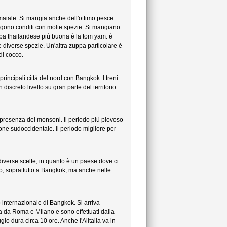
 maiale. Si mangia anche dell'ottimo pesce
 vengono conditi con molte spezie. Si mangiano
pa thailandese più buona è la tom yam: è
diverse spezie. Un'altra zuppa particolare è
 di cocco.
rincipali città del nord con Bangkok. I treni
screto livello su gran parte del territorio.
la presenza dei monsoni. Il periodo più piovoso
ne sudoccidentale. Il periodo migliore per
diverse scelte, in quanto è un paese dove ci
o, soprattutto a Bangkok, ma anche nelle
o internazionale di Bangkok. Si arriva
a da Roma e Milano e sono effettuati dalla
io dura circa 10 ore. Anche l'Alitalia va in