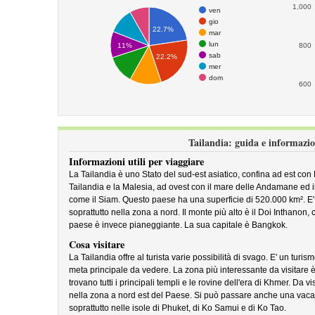
1,000
ven
gio
22.7%
mar
lun
11%
800
sab
22.2%
mer
dom
600
Tailandia: guida e informazio
Informazioni utili per viaggiare
La Tailandia è uno Stato del sud-est asiatico, confina ad est con
Tailandia e la Malesia, ad ovest con il mare delle Andamane ed 
come il Siam. Questo paese ha una superficie di 520.000 km². 
soprattutto nella zona a nord. Il monte più alto è il Doi Inthanon, 
paese è invece pianeggiante. La sua capitale è Bangkok.
Cosa visitare
La Tailandia offre al turista varie possibilità di svago. E' un turi
meta principale da vedere. La zona più interessante da visitare 
trovano tutti i principali templi e le rovine dell'era di Khmer. Da 
nella zona a nord est del Paese. Si può passare anche una vacan
soprattutto nelle isole di Phuket, di Ko Samui e di Ko Tao.