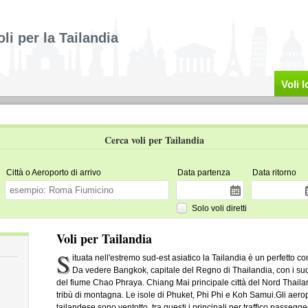
oli per la Tailandia
Voli 
Cerca voli per Tailandia
Città o Aeroporto di arrivo
Data partenza
Data ritorno
Solo voli diretti
Voli per Tailandia
S
ituata nell'estremo sud-est asiatico la Tailandia è un perfetto con
Da vedere Bangkok, capitale del Regno di Thailandia, con i suo
del fiume Chao Phraya. Chiang Mai principale città del Nord Thailand
tribù di montagna. Le isole di Phuket, Phi Phi e Koh Samui.Gli aeropo
tailandese sono ventotto, tra questi i principali per traffico passe