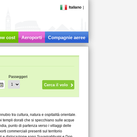
Italiano
|
low cost
Aeroporti
Compagnie aeree
Passeggeri
nubio tra cultura, natura e ospitalità orientale.
i templi dorati che si specchiano sulle acque
ia, punto di partenza verso i villaggi delle
rti commerciali presenti sul territorio
ggeri e dislocazione sono Suvarnabhumi e Don