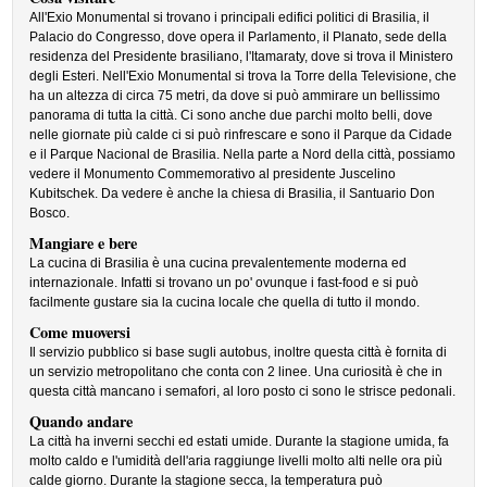
All'Exio Monumental si trovano i principali edifici politici di Brasilia, il
Palacio do Congresso, dove opera il Parlamento, il Planato, sede della
residenza del Presidente brasiliano, l'Itamaraty, dove si trova il Ministero
degli Esteri. Nell'Exio Monumental si trova la Torre della Televisione, che
ha un altezza di circa 75 metri, da dove si può ammirare un bellissimo
panorama di tutta la città. Ci sono anche due parchi molto belli, dove
nelle giornate più calde ci si può rinfrescare e sono il Parque da Cidade
e il Parque Nacional de Brasilia. Nella parte a Nord della città, possiamo
vedere il Monumento Commemorativo al presidente Juscelino
Kubitschek. Da vedere è anche la chiesa di Brasilia, il Santuario Don
Bosco.
Mangiare e bere
La cucina di Brasilia è una cucina prevalentemente moderna ed
internazionale. Infatti si trovano un po' ovunque i fast-food e si può
facilmente gustare sia la cucina locale che quella di tutto il mondo.
Come muoversi
Il servizio pubblico si base sugli autobus, inoltre questa città è fornita di
un servizio metropolitano che conta con 2 linee. Una curiosità è che in
questa città mancano i semafori, al loro posto ci sono le strisce pedonali.
Quando andare
La città ha inverni secchi ed estati umide. Durante la stagione umida, fa
molto caldo e l'umidità dell'aria raggiunge livelli molto alti nelle ora più
calde giorno. Durante la stagione secca, la temperatura può