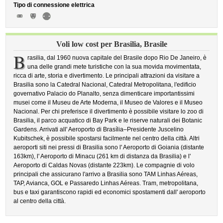
Tipo di connessione elettrica
Voli low cost per Brasilia, Brasile
B
rasilia, dal 1960 nuova capitale del Brasile dopo Rio De Janeiro, è
una delle grandi mete turistiche con la sua movida movimentata,
ricca di arte, storia e divertimento. Le principali attrazioni da visitare a
Brasilia sono la Catedral Nacional, Catedral Metropolitana, l'edificio
governativo Palacio do Planalto, senza dimenticare importantissimi
musei come il Museu de Arte Moderna, il Museo de Valores e il Museo
Nacional. Per chi preferisce il divertimento è possibile visitare lo zoo di
Brasilia, il parco acquatico di Bay Park e le riserve naturali dei Botanic
Gardens. Arrivati all' Aeroporto di Brasília–Presidente Juscelino
Kubitschek, è possibile spostarsi facilmente nel centro della città. Altri
aeroporti siti nei pressi di Brasilia sono l' Aeroporto di Goiania (distante
163km), l' Aeroporto di Minacu (261 km di distanza da Brasilia) e l'
Aeroporto di Caldas Novas (distante 223km). Le compagnie di volo
principali che assicurano l'arrivo a Brasilia sono TAM Linhas Aéreas,
TAP, Avianca, GOL e Passaredo Linhas Aéreas. Tram, metropolitana,
bus e taxi garantiscono rapidi ed economici spostamenti dall' aeroporto
al centro della città.