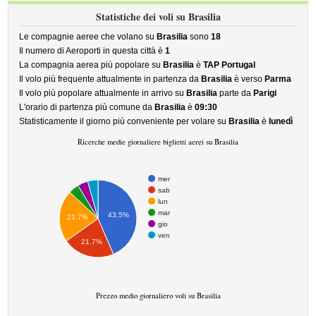
Statistiche dei voli su Brasilia
Le compagnie aeree che volano su
Brasilia
sono
18
Il numero di Aeroporti in questa città è
1
La compagnia aerea più popolare su
Brasilia
è
TAP Portugal
Il volo più frequente attualmente in partenza da
Brasilia
è verso
Parma
Il volo più popolare attualmente in arrivo su
Brasilia
parte da
Parigi
L'orario di partenza più comune da
Brasilia
è
09:30
Statisticamente il giorno più conveniente per volare su
Brasilia
è
lunedì
Ricerche medie giornaliere biglietti aerei su Brasilia
mer
sab
lun
mar
43.5%
21.7%
gio
ven
21.7%
Prezzo medio giornaliero voli su Brasilia