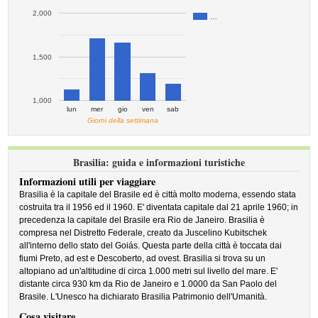
2,000
…
1,500
1,000
lun
mer
gio
ven
sab
Giorni della settimana
Brasilia: guida e informazioni turistiche
Informazioni utili per viaggiare
Brasilia è la capitale del Brasile ed è città molto moderna, essendo stata
costruita tra il 1956 ed il 1960. E' diventata capitale dal 21 aprile 1960; in
precedenza la capitale del Brasile era Rio de Janeiro. Brasilia è
compresa nel Distretto Federale, creato da Juscelino Kubitschek
all'interno dello stato del Goiás. Questa parte della città è toccata dai
fiumi Preto, ad est e Descoberto, ad ovest. Brasilia si trova su un
altopiano ad un'altitudine di circa 1.000 metri sul livello del mare. E'
distante circa 930 km da Rio de Janeiro e 1.0000 da San Paolo del
Brasile. L'Unesco ha dichiarato Brasilia Patrimonio dell'Umanità.
Cosa visitare