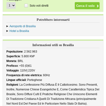
Solo voli diretti
Potrebbero interessarti
Aeroporto di Brasilia
Hotel a Brasilia
Informazioni utili su Brasilia
Popolazione
: 2.562.963
Superficie
: 5.800 KM²
Moneta
: BRL
Prefisso
: +55 (0)61
Voltaggio
: 110V| 220V
Frequenza di rete elettrica
: 60Hz
Lingue ufficiali
: Portoghese
Religioni
: La Confessione Più Diffusa È Il Cattolicesimo. Sono Presenti,
Inoltre, Numerose Chiese Evangeliche E, Come Caratteristica Tipica Del
Brasile, Sono Diffusi Culti E Pratiche Religiose Che Uniscono Elementi
Di Tradizione Cristiana A Quelli Di Tradizione Africana (principalmente
Nel Nord Est Del Paese Ed In Particolare Nello Stato Di Bahia).