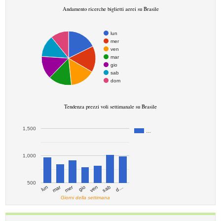
Andamento ricerche biglietti aerei su Brasile
lun
mer
ven
mar
gio
sab
dom
Tendenza prezzi voli settimanale su Brasile
1,500
…
1,000
500
mar
mer
d…
ven
lun
sab
gio
Giorni della settimana