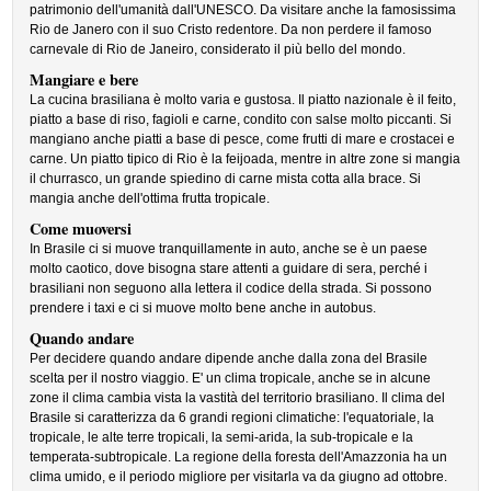
patrimonio dell'umanità dall'UNESCO. Da visitare anche la famosissima
Rio de Janero con il suo Cristo redentore. Da non perdere il famoso
carnevale di Rio de Janeiro, considerato il più bello del mondo.
Mangiare e bere
La cucina brasiliana è molto varia e gustosa. Il piatto nazionale è il feito,
piatto a base di riso, fagioli e carne, condito con salse molto piccanti. Si
mangiano anche piatti a base di pesce, come frutti di mare e crostacei e
carne. Un piatto tipico di Rio è la feijoada, mentre in altre zone si mangia
il churrasco, un grande spiedino di carne mista cotta alla brace. Si
mangia anche dell'ottima frutta tropicale.
Come muoversi
In Brasile ci si muove tranquillamente in auto, anche se è un paese
molto caotico, dove bisogna stare attenti a guidare di sera, perché i
brasiliani non seguono alla lettera il codice della strada. Si possono
prendere i taxi e ci si muove molto bene anche in autobus.
Quando andare
Per decidere quando andare dipende anche dalla zona del Brasile
scelta per il nostro viaggio. E' un clima tropicale, anche se in alcune
zone il clima cambia vista la vastità del territorio brasiliano. Il clima del
Brasile si caratterizza da 6 grandi regioni climatiche: l'equatoriale, la
tropicale, le alte terre tropicali, la semi-arida, la sub-tropicale e la
temperata-subtropicale. La regione della foresta dell'Amazzonia ha un
clima umido, e il periodo migliore per visitarla va da giugno ad ottobre.