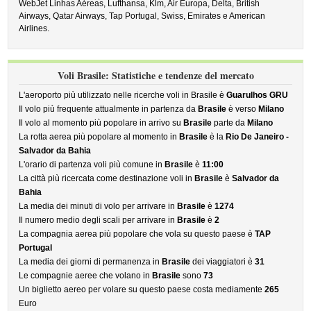
WebJet Linhas Aéreas, Lufthansa, Klm, Air Europa, Delta, British
Airways, Qatar Airways, Tap Portugal, Swiss, Emirates e American
Airlines.
Voli Brasile: Statistiche e tendenze del mercato
L'aeroporto più utilizzato nelle ricerche voli in Brasile è
Guarulhos GRU
Il volo più frequente attualmente in partenza da
Brasile
è verso
Milano
Il volo al momento più popolare in arrivo su
Brasile
parte da
Milano
La rotta aerea più popolare al momento in
Brasile
è la
Rio De Janeiro -
Salvador da Bahia
L'orario di partenza voli più comune in
Brasile
è
11:00
La città più ricercata come destinazione voli in
Brasile
è
Salvador da
Bahia
La media dei minuti di volo per arrivare in
Brasile
è
1274
Il numero medio degli scali per arrivare in
Brasile
è
2
La compagnia aerea più popolare che vola su questo paese è
TAP
Portugal
La media dei giorni di permanenza in
Brasile
dei viaggiatori è
31
Le compagnie aeree che volano in
Brasile
sono
73
Un biglietto aereo per volare su questo paese costa mediamente
265
Euro