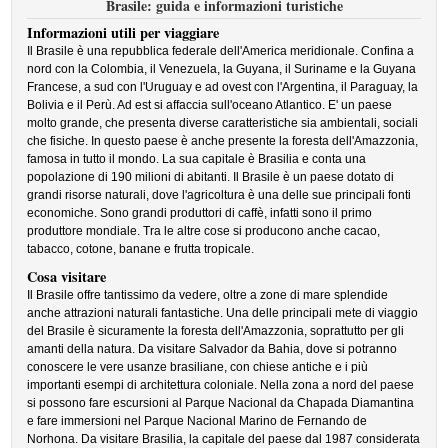
Brasile: guida e informazioni turistiche
Informazioni utili per viaggiare
Il Brasile è una repubblica federale dell'America meridionale. Confina a
nord con la Colombia, il Venezuela, la Guyana, il Suriname e la Guyana
Francese, a sud con l'Uruguay e ad ovest con l'Argentina, il Paraguay, la
Bolivia e il Perù. Ad est si affaccia sull'oceano Atlantico. E' un paese
molto grande, che presenta diverse caratteristiche sia ambientali, sociali
che fisiche. In questo paese è anche presente la foresta dell'Amazzonia,
famosa in tutto il mondo. La sua capitale è Brasilia e conta una
popolazione di 190 milioni di abitanti. Il Brasile è un paese dotato di
grandi risorse naturali, dove l'agricoltura è una delle sue principali fonti
economiche. Sono grandi produttori di caffè, infatti sono il primo
produttore mondiale. Tra le altre cose si producono anche cacao,
tabacco, cotone, banane e frutta tropicale.
Cosa visitare
Il Brasile offre tantissimo da vedere, oltre a zone di mare splendide
anche attrazioni naturali fantastiche. Una delle principali mete di viaggio
del Brasile è sicuramente la foresta dell'Amazzonia, soprattutto per gli
amanti della natura. Da visitare Salvador da Bahia, dove si potranno
conoscere le vere usanze brasiliane, con chiese antiche e i più
importanti esempi di architettura coloniale. Nella zona a nord del paese
si possono fare escursioni al Parque Nacional da Chapada Diamantina
e fare immersioni nel Parque Nacional Marino de Fernando de
Norhona. Da visitare Brasilia, la capitale del paese dal 1987 considerata