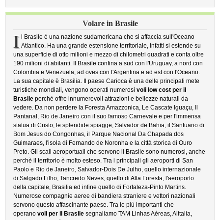
Volare in Brasile
I
l Brasile è una nazione sudamericana che si affaccia sull'Oceano
Atlantico. Ha una grande estensione territoriale, infatti si estende su
una superficie di otto milioni e mezzo di chilometri quadrati e conta oltre
190 milioni di abitanti. Il Brasile confina a sud con l'Uruguay, a nord con
Colombia e Venezuela, ad oves con l'Argentina e ad est con l'Oceano.
La sua capitale è Brasilia. Il paese Carioca è una delle principali mete
turistiche mondiali, vengono operati numerosi
voli low cost per il
Brasile
perchè offre innumerevoli attrazioni e bellezze naturali da
vedere. Da non perdere la Foresta Amazzonica, Le Cascate Iguaçu, Il
Pantanal, Rio de Janeiro con il suo famoso Carnevale e per l'immensa
statua di Cristo, le splendide spiagge, Salvador de Bahia, il Santuario di
Bom Jesus do Congonhas, il Parque Nacional Da Chapada dos
Guimaraes, l'isola di Fernando de Noronha e la città storica di Ouro
Preto. Gli scali aeroportuali che servono il Brasile sono numerosi, anche
perchè il territorio è molto esteso. Tra i principali gli aeroporti di San
Paolo e Rio de Janeiro, Salvador-Dois De Julho, quello internazionale
di Salgado Filho, Tancredo Neves, quello di Alta Foresta, l'aeroporto
della capitale, Brasilia ed infine quello di Fortaleza-Pinto Martins.
Numerose compagnie aeree di bandiera straniere e vettori nazionali
servono questo affascinante paese. Tra le più importanti che
operano
voli per il Brasile
segnaliamo TAM Linhas Aéreas, Alitalia,