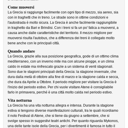
Come muoversi
La Grecia si raggiunge facilmente con ogni tipo di mezzo, sia aereo, sia
con in traghetti che in treno. Le strade sono in ottime condizioni e
l'autostrada è molto sicura. La Grecia è anche facilmente raggiungibile
in traghetto da Bari e Brindisi. Con i treni si fa un po' fatica a muoversi, a
causa anche dalle caratteristiche del territorio. Il mezzo migliore per
muoversi risulta l'autobus, che a differenza dei treni è collegato molto
bene anche con le principali città.
Quando andare
La Grecia, grazie alla sua posizione geografica, gode di un ottimo clima
mediterraneo, con un inverno mite ma con alcune piogge, e un clima
caldo in estate ma rinfrescato grazie a un sistema di venti stagionali.
Sono due le stagioni principali della Grecia: la stagione invernale, che
dura dalla metà di ottobre alla fine di marzo e la stagione calda e secca,
che dura da Aprile a Ottobre. Il periodo migliore per visitare la Grecia è
l'inizio del periodo estivo. Per chi vuole visitare Atene è consigliabile
farlo in primavera, perché è una città molto calda nel periodo estivo.
Vita notturna
La Grecia ha una vita notturna allegra e intensa. Durante la stagione
estiva si tengono diverse manifestazioni culturali, tra le quali ricordiamo
il noto Festival di Atene, che si tiene da giugno a settembre, che si
svolge spesso in suggestivi teatri antichi. Per quanto riguarda Mykonos,
una delle tante isole della Grecia, per i divertimenti è famosa in tutto il