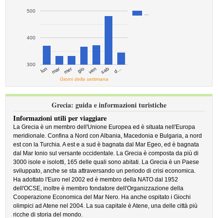
500
…
400
300
mar
mer
d…
ven
lun
sab
gio
Giorni della settimana
Grecia: guida e informazioni turistiche
Informazioni utili per viaggiare
La Grecia è un membro dell'Unione Europea ed è situata nell'Europa
meridionale. Confina a Nord con Albania, Macedonia e Bulgaria, a nord
est con la Turchia. A est e a sud è bagnata dal Mar Egeo, ed è bagnata
dal Mar Ionio sul versante occidentale. La Grecia è composta da più di
3000 isole e isolotti, 165 delle quali sono abitati. La Grecia è un Paese
sviluppato, anche se sta attraversando un periodo di crisi economica.
Ha adottato l'Euro nel 2002 ed è membro della NATO dal 1952
dell'OCSE, inoltre è membro fondatore dell'Organizzazione della
Cooperazione Economica del Mar Nero. Ha anche ospitato i Giochi
olimpici ad Atene nel 2004. La sua capitale è Atene, una delle città più
ricche di storia del mondo.