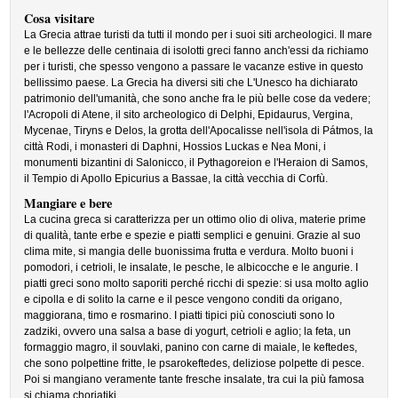
Cosa visitare
La Grecia attrae turisti da tutti il mondo per i suoi siti archeologici. Il mare
e le bellezze delle centinaia di isolotti greci fanno anch'essi da richiamo
per i turisti, che spesso vengono a passare le vacanze estive in questo
bellissimo paese. La Grecia ha diversi siti che L'Unesco ha dichiarato
patrimonio dell'umanità, che sono anche fra le più belle cose da vedere;
l'Acropoli di Atene, il sito archeologico di Delphi, Epidaurus, Vergina,
Mycenae, Tiryns e Delos, la grotta dell'Apocalisse nell'isola di Pátmos, la
città Rodi, i monasteri di Daphni, Hossios Luckas e Nea Moni, i
monumenti bizantini di Salonicco, il Pythagoreion e l'Heraion di Samos,
il Tempio di Apollo Epicurius a Bassae, la città vecchia di Corfù.
Mangiare e bere
La cucina greca si caratterizza per un ottimo olio di oliva, materie prime
di qualità, tante erbe e spezie e piatti semplici e genuini. Grazie al suo
clima mite, si mangia delle buonissima frutta e verdura. Molto buoni i
pomodori, i cetrioli, le insalate, le pesche, le albicocche e le angurie. I
piatti greci sono molto saporiti perché ricchi di spezie: si usa molto aglio
e cipolla e di solito la carne e il pesce vengono conditi da origano,
maggiorana, timo e rosmarino. I piatti tipici più conosciuti sono lo
zadziki, ovvero una salsa a base di yogurt, cetrioli e aglio; la feta, un
formaggio magro, il souvlaki, panino con carne di maiale, le keftedes,
che sono polpettine fritte, le psarokeftedes, deliziose polpette di pesce.
Poi si mangiano veramente tante fresche insalate, tra cui la più famosa
si chiama choriatiki.