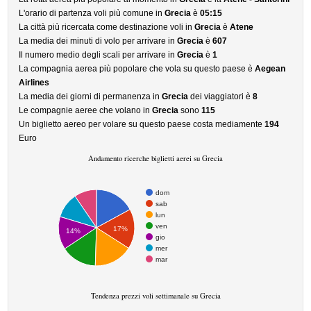
L'orario di partenza voli più comune in
Grecia
è
05:15
La città più ricercata come destinazione voli in
Grecia
è
Atene
La media dei minuti di volo per arrivare in
Grecia
è
607
Il numero medio degli scali per arrivare in
Grecia
è
1
La compagnia aerea più popolare che vola su questo paese è
Aegean
Airlines
La media dei giorni di permanenza in
Grecia
dei viaggiatori è
8
Le compagnie aeree che volano in
Grecia
sono
115
Un biglietto aereo per volare su questo paese costa mediamente
194
Euro
Andamento ricerche biglietti aerei su Grecia
dom
sab
lun
ven
17%
14%
gio
mer
mar
Tendenza prezzi voli settimanale su Grecia