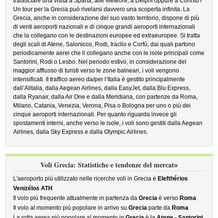
tralasciare una visita a Sparta, alle Meteore, a Delphi oppure a Corinto?
Un tour per la Grecia può rivelarsi davvero una scoperta infinita. La
Grecia, anche in considerazione del suo vasto territorio, dispone di più
di venti aeroporti nazionali e di cinque grandi aeroporti internazionali
che la collegano con le destinazioni europee ed extraeuropee. Si tratta
degli scali di Atene, Salonicco, Rodi, Iraclio e Corfù, dai quali partono
periodicamente aerei che li collegano anche con le isole principali come
Santorini, Rodi o Lesbo. Nel periodo estivo, in considerazione del
maggior afflusso di turisti verso le zone balneari, i voli vengono
intensificati. Il traffico aereo da/per l’Italia è gestito principalmente
dall’Alitalia, dalla Aegean Airlines, dalla EasyJet, dalla Blu Express,
dalla Ryanair, dalla Air One e dalla Meridiana, con partenze da Roma,
Milano, Catania, Venezia, Verona, Pisa o Bologna per uno o più dei
cinque aeroporti internazionali. Per quanto riguarda invece gli
spostamenti interni, anche verso le isole, i voli sono gestiti dalla Aegean
Airlines, dalla Sky Express e dalla Olympic Airlines.
Voli Grecia: Statistiche e tendenze del mercato
L'aeroporto più utilizzato nelle ricerche voli in Grecia è
Elefthérios
Venizélos ATH
Il volo più frequente attualmente in partenza da
Grecia
è verso
Roma
Il volo al momento più popolare in arrivo su
Grecia
parte da
Roma
La rotta aerea più popolare al momento in
Grecia
è la
Atene - Santorini