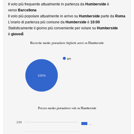
Il volo più frequente attualmente in partenza da
Humberside
è
verso
Barcellona
Il volo più popolare attualmente in arrivo su
Humberside
parte da
Roma
L'orario di partenza più comune da
Humberside
è
10:00
Statisticamente il giorno più conveniente per volare su
Humberside
è
giovedì
Ricerche medie giornaliere biglietti aerei su Humberside
gio
100%
Prezzo medio giornaliero voli su Humberside
236
…