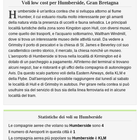
Voli low cost per Humberside, Gran Bretagna
H
umberside è un'antica contea che si sviluppa attorno al fiume
Humber, il cui estuario risulta molto interessante per gli amanti
della natura vista la presenza di uccelli e fauna selvatica. Le principali
località turistiche della zona sono Kingston upon Hull, con diversi musei,
come quello dei trasporti, e l'acquario sottomarino, Waltham Windmill,
dove si trova un interessante museo delle attività rurali. Da vedere a
Grimsby il porto di pescatori e la chiesa di St. James e Beverley col suo
caratteristico centro storico, il mercato, la chiesa nonchè un museo.
L'aeroporto di Humberside si trova nella località di Kirmington ed è
dotato di un parcheggio a pagamento. All'interno del terminal si trovano
alcuni negozi, bar e ristoranti e gli uffici della compagnia di autonoleggio
Avis. Da questo scalo partono voli della Eastern Airways, della KLM e
della Flybe. Dall'aeroporto è possibile raggiungere dal lunedì al sabato
le località di Hull e di Grimsby in autobus. Per girare nella contea si può
usufruire sia del servizio di bus sia della linea ferroviaria ed in alcune
località del tram.
Statistiche dei voli su Humberside
Le compagnie aeree che volano su
Humberside
sono
4
Il numero di Aeroporti in questa città è
1
La compagnia aerea più popolare su
Humberside
è
KLM