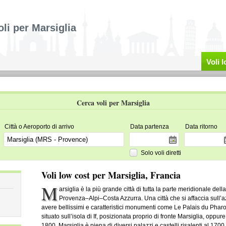
oli per Marsiglia
Voli 
Cerca voli per Marsiglia
Città o Aeroporto di arrivo
Data partenza
Data ritorno
Solo voli diretti
Voli low cost per Marsiglia, Francia
M
arsiglia è la più grande città di tutta la parte meridionale d
Provenza–Alpi–Costa Azzurra. Una città che si affaccia sull’a
avere bellissimi e caratteristici monumenti come Le Palais du Pharo, 
situato sull’isola di If, posizionata proprio di fronte Marsiglia, oppu
1800. Marsiglia è piena di diversi palazzi e castelli risalenti al 1