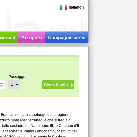
Italiano
|
low cost
Aeroporti
Compagnie aeree
Passeggeri
ella Francia, nonché capoluogo della regione
zzurro Mare Mediterraneo, e che si fregia di
fatto costruire da Napoleone III, lo Chateau d’If
re l’affascinante Palais Longchamp, costruito nel
700 e al 1800, come ad esempio lo Chateau