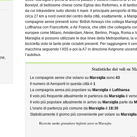
Borelyd, di bellissime chiese come Eglise des Reformes, e di tantissi
da cui intravedere sullo sfondo il mare. Il principale aeroporto di Mar
circa 27 km a nord ovest del centro della città, esattamente, a Mari
compagnie aeree presenti sono: British Airways che collega Marsigl
Lufthansa con Francoforte, e Air France, che oltre che collegarla con d
europee come Milano, Amsterdam, Atene, Berlino, Praga, Roma e Vene
Marsiglia si possono utilizzare le due linee della Metropolitana, la
bicicletta visto le tante piste ciclabili presenti. Per raggiungere il ce
macchina seguendo l’A55 e poi la A7 in direzione Avignone uscend
l’autobus.
ne,
Statistiche dei voli su M
Le compagnie aeree che volano su
Marsiglia
sono
43
Il numero di Aeroporti in questa città è
1
La compagnia aerea più popolare su
Marsiglia
è
Lufthansa
Il volo più frequente attualmente in partenza da
Marsiglia
è vers
Il volo più popolare attualmente in arrivo su
Marsiglia
parte da
M
L'orario di partenza più comune da
Marsiglia
è
18:30
Statisticamente il giorno più conveniente per volare su
Marsiglia
Ricerche medie giornaliere biglietti aerei su Marsiglia