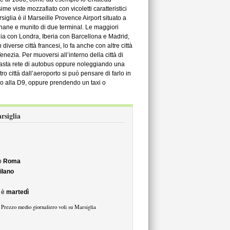
me viste mozzafiato con vicoletti caratteristici
siglia è il Marseille Provence Airport situato a
gnane e munito di due terminal. Le maggiori
ia con Londra, Iberia con Barcellona e Madrid,
iverse città francesi, lo fa anche con altre città
zia. Per muoversi all’interno della città di
 vasta rete di autobus oppure noleggiando una
ntro città dall’aeroporto si può pensare di farlo in
o alla D9, oppure prendendo un taxi o
arsiglia
o
Roma
ilano
è
martedì
Prezzo medio giornaliero voli su Marsiglia