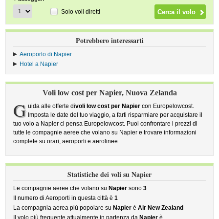
Solo voli diretti
Potrebbero interessarti
Aeroporto di Napier
Hotel a Napier
Voli low cost per Napier, Nuova Zelanda
G
uida alle offerte di
voli low cost per Napier
con Europelowcost.
Imposta le date del tuo viaggio, a farti risparmiare per acquistare il
tuo volo a Napier ci pensa Europelowcost. Puoi confrontare i prezzi di
tutte le compagnie aeree che volano su Napier e trovare informazioni
complete su orari, aeroporti e aerolinee.
Statistiche dei voli su Napier
Le compagnie aeree che volano su
Napier
sono
3
Il numero di Aeroporti in questa città è
1
La compagnia aerea più popolare su
Napier
è
Air New Zealand
Il volo più frequente attualmente in partenza da
Napier
è