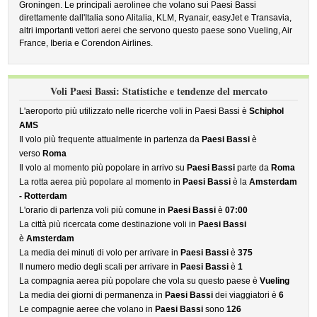
Groningen. Le principali aerolinee che volano sui Paesi Bassi
direttamente dall'Italia sono Alitalia, KLM, Ryanair, easyJet e Transavia,
altri importanti vettori aerei che servono questo paese sono Vueling, Air
France, Iberia e Corendon Airlines.
Voli Paesi Bassi: Statistiche e tendenze del mercato
L'aeroporto più utilizzato nelle ricerche voli in Paesi Bassi è
Schiphol
AMS
Il volo più frequente attualmente in partenza da
Paesi Bassi
è
verso
Roma
Il volo al momento più popolare in arrivo su
Paesi Bassi
parte da
Roma
La rotta aerea più popolare al momento in
Paesi Bassi
è la
Amsterdam
- Rotterdam
L'orario di partenza voli più comune in
Paesi Bassi
è
07:00
La città più ricercata come destinazione voli in
Paesi Bassi
è
Amsterdam
La media dei minuti di volo per arrivare in
Paesi Bassi
è
375
Il numero medio degli scali per arrivare in
Paesi Bassi
è
1
La compagnia aerea più popolare che vola su questo paese è
Vueling
La media dei giorni di permanenza in
Paesi Bassi
dei viaggiatori è
6
Le compagnie aeree che volano in
Paesi Bassi
sono
126