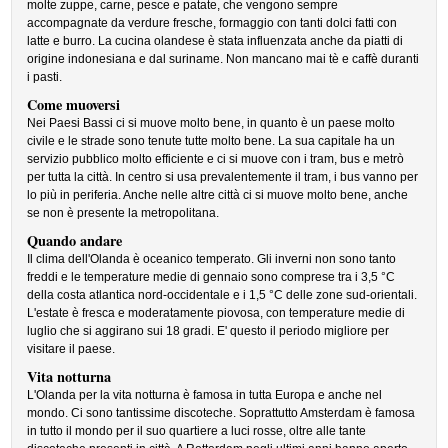
molte zuppe, carne, pesce e patate, che vengono sempre
accompagnate da verdure fresche, formaggio con tanti dolci fatti con
latte e burro. La cucina olandese è stata influenzata anche da piatti di
origine indonesiana e dal suriname. Non mancano mai tè e caffè duranti
i pasti.
Come muoversi
Nei Paesi Bassi ci si muove molto bene, in quanto è un paese molto
civile e le strade sono tenute tutte molto bene. La sua capitale ha un
servizio pubblico molto efficiente e ci si muove con i tram, bus e metrò
per tutta la città. In centro si usa prevalentemente il tram, i bus vanno per
lo più in periferia. Anche nelle altre città ci si muove molto bene, anche
se non è presente la metropolitana.
Quando andare
Il clima dell'Olanda è oceanico temperato. Gli inverni non sono tanto
freddi e le temperature medie di gennaio sono comprese tra i 3,5 °C
della costa atlantica nord-occidentale e i 1,5 °C delle zone sud-orientali.
L'estate è fresca e moderatamente piovosa, con temperature medie di
luglio che si aggirano sui 18 gradi. E' questo il periodo migliore per
visitare il paese.
Vita notturna
L'Olanda per la vita notturna è famosa in tutta Europa e anche nel
mondo. Ci sono tantissime discoteche. Soprattutto Amsterdam è famosa
in tutto il mondo per il suo quartiere a luci rosse, oltre alle tante