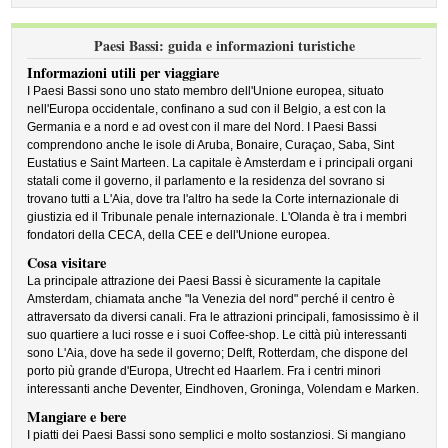
Paesi Bassi: guida e informazioni turistiche
Informazioni utili per viaggiare
I Paesi Bassi sono uno stato membro dell'Unione europea, situato
nell'Europa occidentale, confinano a sud con il Belgio, a est con la
Germania e a nord e ad ovest con il mare del Nord. I Paesi Bassi
comprendono anche le isole di Aruba, Bonaire, Curaçao, Saba, Sint
Eustatius e Saint Marteen. La capitale è Amsterdam e i principali organi
statali come il governo, il parlamento e la residenza del sovrano si
trovano tutti a L'Aia, dove tra l'altro ha sede la Corte internazionale di
giustizia ed il Tribunale penale internazionale. L'Olanda è tra i membri
fondatori della CECA, della CEE e dell'Unione europea.
Cosa visitare
La principale attrazione dei Paesi Bassi è sicuramente la capitale
Amsterdam, chiamata anche "la Venezia del nord" perché il centro è
attraversato da diversi canali. Fra le attrazioni principali, famosissimo è il
suo quartiere a luci rosse e i suoi Coffee-shop. Le città più interessanti
sono L'Aia, dove ha sede il governo; Delft, Rotterdam, che dispone del
porto più grande d'Europa, Utrecht ed Haarlem. Fra i centri minori
interessanti anche Deventer, Eindhoven, Groninga, Volendam e Marken.
Mangiare e bere
I piatti dei Paesi Bassi sono semplici e molto sostanziosi. Si mangiano