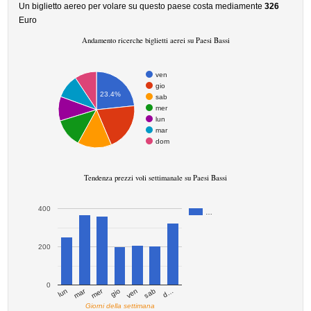
Un biglietto aereo per volare su questo paese costa mediamente
326
Euro
Andamento ricerche biglietti aerei su Paesi Bassi
ven
gio
23.4%
sab
mer
lun
mar
dom
Tendenza prezzi voli settimanale su Paesi Bassi
400
…
200
0
mar
mer
d…
ven
lun
sab
gio
Giorni della settimana