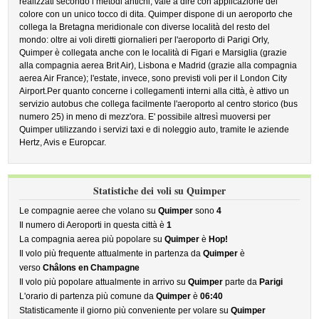
realizzati secondo i metodi antichi, vale a dire con applicazione del
colore con un unico tocco di dita. Quimper dispone di un aeroporto che
collega la Bretagna meridionale con diverse località del resto del
mondo: oltre ai voli diretti giornalieri per l'aeroporto di Parigi Orly,
Quimper è collegata anche con le località di Figari e Marsiglia (grazie
alla compagnia aerea Brit Air), Lisbona e Madrid (grazie alla compagnia
aerea Air France); l'estate, invece, sono previsti voli per il London City
Airport.Per quanto concerne i collegamenti interni alla città, è attivo un
servizio autobus che collega facilmente l'aeroporto al centro storico (bus
numero 25) in meno di mezz'ora. E' possibile altresì muoversi per
Quimper utilizzando i servizi taxi e di noleggio auto, tramite le aziende
Hertz, Avis e Europcar.
Statistiche dei voli su Quimper
Le compagnie aeree che volano su
Quimper
sono
4
Il numero di Aeroporti in questa città è
1
La compagnia aerea più popolare su
Quimper
è
Hop!
Il volo più frequente attualmente in partenza da
Quimper
è
verso
Châlons en Champagne
Il volo più popolare attualmente in arrivo su
Quimper
parte da
Parigi
L'orario di partenza più comune da
Quimper
è
06:40
Statisticamente il giorno più conveniente per volare su
Quimper