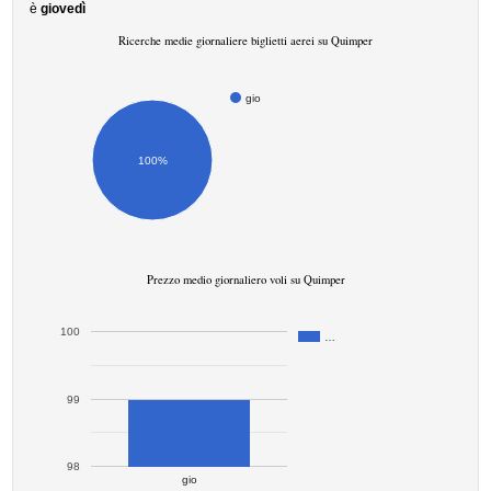
è
giovedì
Ricerche medie giornaliere biglietti aerei su Quimper
gio
100%
Prezzo medio giornaliero voli su Quimper
100
…
99
98
gio