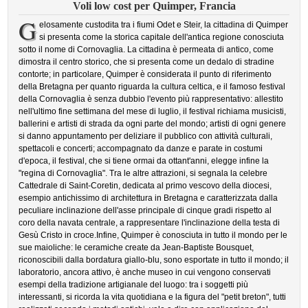
Voli low cost per Quimper, Francia
G
elosamente custodita tra i fiumi Odet e Steir, la cittadina di Quimper
si presenta come la storica capitale dell'antica regione conosciuta
sotto il nome di Cornovaglia. La cittadina è permeata di antico, come
dimostra il centro storico, che si presenta come un dedalo di stradine
contorte; in particolare, Quimper è considerata il punto di riferimento
della Bretagna per quanto riguarda la cultura celtica, e il famoso festival
della Cornovaglia è senza dubbio l'evento più rappresentativo: allestito
nell'ultimo fine settimana del mese di luglio, il festival richiama musicisti,
ballerini e artisti di strada da ogni parte del mondo; artisti di ogni genere
si danno appuntamento per deliziare il pubblico con attività culturali,
spettacoli e concerti; accompagnato da danze e parate in costumi
d'epoca, il festival, che si tiene ormai da ottant'anni, elegge infine la
"regina di Cornovaglia". Tra le altre attrazioni, si segnala la celebre
Cattedrale di Saint-Coretin, dedicata al primo vescovo della diocesi,
esempio antichissimo di architettura in Bretagna e caratterizzata dalla
peculiare inclinazione dell'asse principale di cinque gradi rispetto al
coro della navata centrale, a rappresentare l'inclinazione della testa di
Gesù Cristo in croce.Infine, Quimper è conosciuta in tutto il mondo per le
sue maioliche: le ceramiche create da Jean-Baptiste Bousquet,
riconoscibili dalla bordatura giallo-blu, sono esportate in tutto il mondo; il
laboratorio, ancora attivo, è anche museo in cui vengono conservati
esempi della tradizione artigianale del luogo: tra i soggetti più
interessanti, si ricorda la vita quotidiana e la figura del "petit breton", tutti