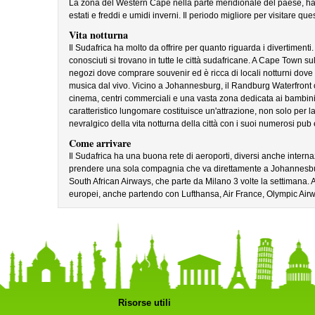
La zona del Western Cape nella parte meridionale del paese, h
estati e freddi e umidi inverni. Il periodo migliore per visitare 
Vita notturna
Il Sudafrica ha molto da offrire per quanto riguarda i divertimenti.
conosciuti si trovano in tutte le città sudafricane. A Cape Town sul 
negozi dove comprare souvenir ed è ricca di locali notturni dove 
musica dal vivo. Vicino a Johannesburg, il Randburg Waterfront osp
cinema, centri commerciali e una vasta zona dedicata ai bambini c
caratteristico lungomare costituisce un'attrazione, non solo per 
nevralgico della vita notturna della città con i suoi numerosi pub e 
Come arrivare
Il Sudafrica ha una buona rete di aeroporti, diversi anche internazi
prendere una sola compagnia che va direttamente a Johannesbu
South African Airways, che parte da Milano 3 volte la settimana. Al
europei, anche partendo con Lufthansa, Air France, Olympic Airwa
Risorse utili