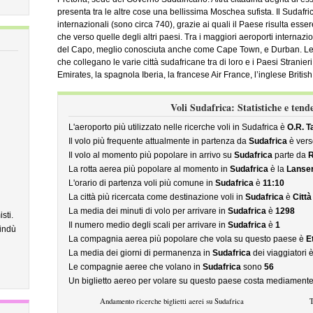
presenta tra le altre cose una bellissima Moschea sufista. Il Sudafric
internazionali (sono circa 740), grazie ai quali il Paese risulta esser
che verso quelle degli altri paesi. Tra i maggiori aeroporti interna
del Capo, meglio conosciuta anche come Cape Town, e Durban. Le 
che collegano le varie città sudafricane tra di loro e i Paesi Stranie
Emirates, la spagnola Iberia, la francese Air France, l’inglese Britis
Voli Sudafrica: Statistiche e ten
L'aeroporto più utilizzato nelle ricerche voli in Sudafrica è
O.R. 
Il volo più frequente attualmente in partenza da
Sudafrica
è ver
Il volo al momento più popolare in arrivo su
Sudafrica
parte da
La rotta aerea più popolare al momento in
Sudafrica
è la
Lanser
L'orario di partenza voli più comune in
Sudafrica
è
11:10
La città più ricercata come destinazione voli in
Sudafrica
è
Città
La media dei minuti di volo per arrivare in
Sudafrica
è
1298
sti.
Il numero medio degli scali per arrivare in
Sudafrica
è
1
indù
La compagnia aerea più popolare che vola su questo paese è
E
La media dei giorni di permanenza in
Sudafrica
dei viaggiatori 
Le compagnie aeree che volano in
Sudafrica
sono
56
Un biglietto aereo per volare su questo paese costa mediament
Andamento ricerche biglietti aerei su Sudafrica
T