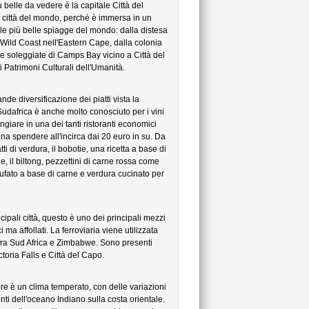
 belle da vedere è la capitale Città del
e città del mondo, perché è immersa in un
le più belle spiagge del mondo: dalla distesa
Wild Coast nell'Eastern Cape, dalla colonia
e soleggiate di Camps Bay vicino a Città del
ei Patrimoni Culturali dell'Umanità.
nde diversificazione dei piatti vista la
 Sudafrica è anche molto conosciuto per i vini
ngiare in una dei tanti ristoranti economici
gna spendere all'incirca dai 20 euro in su. Da
di verdura, il bobotie, una ricetta a base di
e, il biltong, pezzettini di carne rossa come
tufato a base di carne e verdura cucinato per
ipali città, questo è uno dei principali mezzi
a affollati. La ferroviaria viene utilizzata
 fra Sud Africa e Zimbabwe. Sono presenti
oria Falls e Città del Capo.
ere è un clima temperato, con delle variazioni
enti dell'oceano Indiano sulla costa orientale.