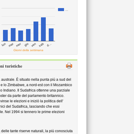
…
mar
mer
d…
ven
lun
sab
gio
Giorni della settimana
ni turistiche
australe. È situato nella punta più a sud del
a e lo Zimbabwe, a nord-est con il Mozambico
o Indiano. Il Sudafrica ottenne una parziale
ster da parte del parlamento britannico.
se le elezioni e iniziò la politica dell'
tnici del Sudafrica, lasciando che essi
le. Nel 1994 si tennero le prime elezioni
 delle tante riserve naturali, la più conosciuta