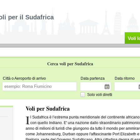
oli per il Sudafrica
Voli 
Cerca voli per Sudafrica
Città o Aeroporto di arrivo
Data partenza
Data ritorno
Solo voli diretti
Voli per Sudafrica
I
l Sudafrica è l’estrema punta meridionale del continente africano, 
con quello Indiano. E' una nazione dallo straordinario patrimonio
anno di milioni di turisti che giungono da tutto il mondo per ammirar
come Johannesburg, Durban oppure l'affascinante Port Elizabeth e 
Pretoria, sede del Governo Sudafricano. Altra cittadina degna di e