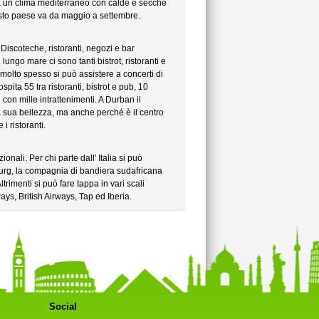
a un clima mediterraneo con calde e secche
questo paese va da maggio a settembre.
 Discoteche, ristoranti, negozi e bar
lungo mare ci sono tanti bistrot, ristoranti e
molto spesso si può assistere a concerti di
ita 55 tra ristoranti, bistrot e pub, 10
on mille intrattenimenti. A Durban il
la sua bellezza, ma anche perché è il centro
i ristoranti.
onali. Per chi parte dall' Italia si può
rg, la compagnia di bandiera sudafricana
trimenti si può fare tappa in vari scali
ys, British Airways, Tap ed Iberia.
Social