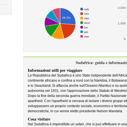
2,000
sab
ven
26.2%
mer
dom
1,000
lun
gio
mar
0
Sudafrica: guida e informazio
Informazioni utili per viaggiare
La Repubblica del Sudafrica è uno Stato indipendente dell'Africa 
continente africano e confina a nord con la Namibia, il Botswan
e lo Swaziland. Si affaccia anche sull'Oceano Atlantico e su quell
autonomia nel 1931, con l'approvazione dello Statuto di Westmin
Dopo la fine della seconda guerra mondiale, il Partito Nazionale vin
apartheid. Con l'apartheid si cercava di isolare i diversi gruppi e
sviluppassero un proprio contesto sociale, economico e territoria
democratiche, in cui venne eletto presidente Nelson Mandela.
Cosa visitare
Nel Sudafrica è imperdibile un safari, che si può effettuare in una