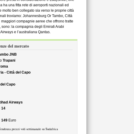
a ha una fitta rete di aeroporti nazionali ed
e molto ben collegato sia verso le proprie città
zionali troviamo: Johannesburg Or Tambo, Città
maggiori compagnie aeree che offrono tratte
ri, sono: la compagnia degli Emirati Arabi
h Airways e l’australiana Qantas.
denze del mercato
Tambo JNB
so
Trapani
Roma
ia - Città del Capo
 del Capo
tihad Airways
è
14
e
149
Euro
endenza prezzi voli settimanale su Sudafrica