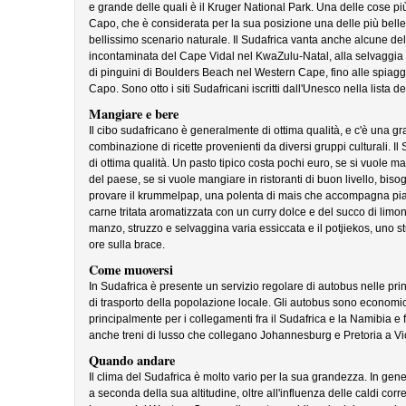
e grande delle quali è il Kruger National Park. Una delle cose più
Capo, che è considerata per la sua posizione una delle più bell
bellissimo scenario naturale. Il Sudafrica vanta anche alcune del
incontaminata del Cape Vidal nel KwaZulu-Natal, alla selvaggia 
di pinguini di Boulders Beach nel Western Cape, fino alle spiagg
Capo. Sono otto i siti Sudafricani iscritti dall'Unesco nella lista d
Mangiare e bere
Il cibo sudafricano è generalmente di ottima qualità, e c'è una gra
combinazione di ricette provenienti da diversi gruppi culturali. Il
di ottima qualità. Un pasto tipico costa pochi euro, se si vuole ma
del paese, se si vuole mangiare in ristoranti di buon livello, biso
provare il krummelpap, una polenta di mais che accompagna piatti 
carne tritata aromatizzata con un curry dolce e del succo di limon
manzo, struzzo e selvaggina varia essiccata e il potjiekos, uno s
ore sulla brace.
Come muoversi
In Sudafrica è presente un servizio regolare di autobus nelle princ
di trasporto della popolazione locale. Gli autobus sono economici m
principalmente per i collegamenti fra il Sudafrica e la Namibia e
anche treni di lusso che collegano Johannesburg e Pretoria a Vict
Quando andare
Il clima del Sudafrica è molto vario per la sua grandezza. In gen
a seconda della sua altitudine, oltre all'influenza delle caldi corr