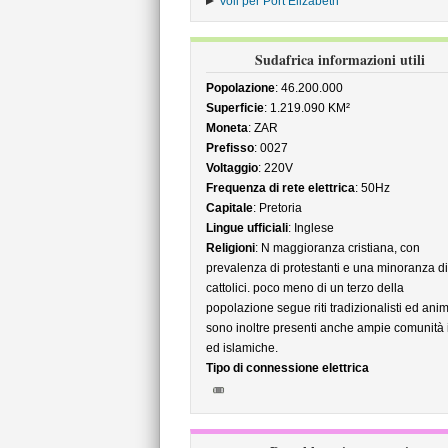
Voli per Port Elizabeth
Sudafrica informazioni utili
Popolazione
: 46.200.000
Superficie
: 1.219.090 KM²
Moneta
: ZAR
Prefisso
: 0027
Voltaggio
: 220V
Frequenza di rete elettrica
: 50Hz
Capitale
: Pretoria
Lingue ufficiali
: Inglese
Religioni
: N maggioranza cristiana, con
prevalenza di protestanti e una minoranza di
cattolici. poco meno di un terzo della
popolazione segue riti tradizionalisti ed animi
sono inoltre presenti anche ampie comunità 
ed islamiche.
Tipo di connessione elettrica