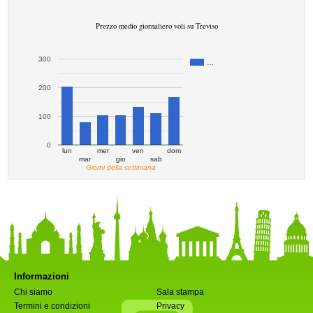
Prezzo medio giornaliero voli su Treviso
300
…
200
100
0
lun
mer
ven
dom
mar
gio
sab
Giorni della settimana
Informazioni
Chi siamo
Sala stampa
Termini e condizioni
Privacy