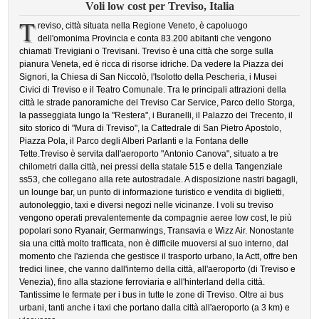
Voli low cost per Treviso, Italia
T
reviso, città situata nella Regione Veneto, è capoluogo
dell'omonima Provincia e conta 83.200 abitanti che vengono
chiamati Trevigiani o Trevisani. Treviso è una città che sorge sulla
pianura Veneta, ed è ricca di risorse idriche. Da vedere la Piazza dei
Signori, la Chiesa di San Niccolò, l'Isolotto della Pescheria, i Musei
Civici di Treviso e il Teatro Comunale. Tra le principali attrazioni della
città le strade panoramiche del Treviso Car Service, Parco dello Storga,
la passeggiata lungo la "Restera", i Buranelli, il Palazzo dei Trecento, il
sito storico di "Mura di Treviso", la Cattedrale di San Pietro Apostolo,
Piazza Pola, il Parco degli Alberi Parlanti e la Fontana delle
Tette.Treviso è servita dall'aeroporto "Antonio Canova", situato a tre
chilometri dalla città, nei pressi della statale 515 e della Tangenziale
ss53, che collegano alla rete autostradale. A disposizione nastri bagagli,
un lounge bar, un punto di informazione turistico e vendita di biglietti,
autonoleggio, taxi e diversi negozi nelle vicinanze. I voli su treviso
vengono operati prevalentemente da compagnie aeree low cost, le più
popolari sono Ryanair, Germanwings, Transavia e Wizz Air. Nonostante
sia una città molto trafficata, non è difficile muoversi al suo interno, dal
momento che l'azienda che gestisce il trasporto urbano, la Actt, offre ben
tredici linee, che vanno dall'interno della città, all'aeroporto (di Treviso e
Venezia), fino alla stazione ferroviaria e all'hinterland della città.
Tantissime le fermate per i bus in tutte le zone di Treviso. Oltre ai bus
urbani, tanti anche i taxi che portano dalla città all'aeroporto (a 3 km) e