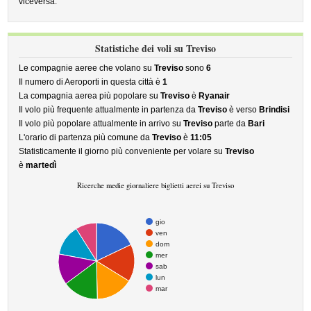
viceversa.
Statistiche dei voli su Treviso
Le compagnie aeree che volano su
Treviso
sono
6
Il numero di Aeroporti in questa città è
1
La compagnia aerea più popolare su
Treviso
è
Ryanair
Il volo più frequente attualmente in partenza da
Treviso
è verso
Brindisi
Il volo più popolare attualmente in arrivo su
Treviso
parte da
Bari
L'orario di partenza più comune da
Treviso
è
11:05
Statisticamente il giorno più conveniente per volare su
Treviso
è
martedì
Ricerche medie giornaliere biglietti aerei su Treviso
gio
ven
dom
mer
sab
lun
mar