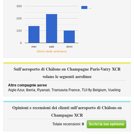
300
…
200
100
0
mer
sab
dom
Giorni della settimana
Sull'aeroporto di Châlons en Champagne Paris-Vatry XCR
volano le seguenti aerolinee
Altre compagnie aeree
Aigle Azur,
Iberia,
Ryanair,
Transavia France,
TUI fly Belgium,
Vueling
Opinioni e recensioni dei clienti sull'aeroporto di Châlons en
Champagne XCR
Totale recensioni:
0
Scrivi la tua opinione