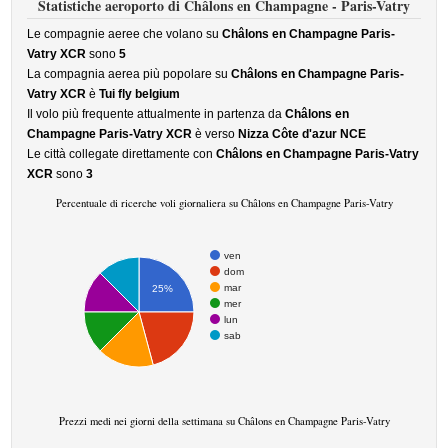
Statistiche aeroporto di Châlons en Champagne - Paris-Vatry
Le compagnie aeree che volano su
Châlons en Champagne Paris-
Vatry XCR
sono
5
La compagnia aerea più popolare su
Châlons en Champagne Paris-
Vatry XCR
è
Tui fly belgium
Il volo più frequente attualmente in partenza da
Châlons en
Champagne Paris-Vatry XCR
è verso
Nizza Côte d'azur NCE
Le città collegate direttamente con
Châlons en Champagne Paris-Vatry
XCR
sono
3
Percentuale di ricerche voli giornaliera su Châlons en Champagne Paris-Vatry
ven
dom
mar
25%
mer
lun
sab
Prezzi medi nei giorni della settimana su Châlons en Champagne Paris-Vatry