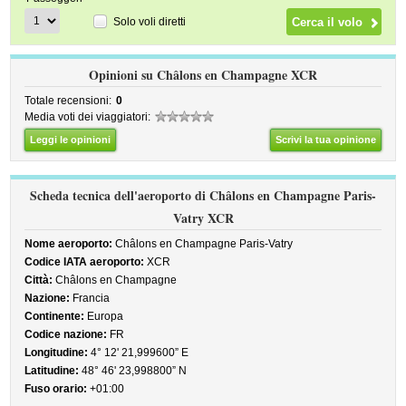
Solo voli diretti
Opinioni su Châlons en Champagne XCR
Totale recensioni:
0
Media voti dei viaggiatori:
Leggi le opinioni
Scrivi la tua opinione
Scheda tecnica dell'aeroporto di Châlons en Champagne Paris-
Vatry XCR
Nome aeroporto:
Châlons en Champagne Paris-Vatry
Codice IATA aeroporto:
XCR
Città:
Châlons en Champagne
Nazione:
Francia
Continente:
Europa
Codice nazione:
FR
Longitudine:
4° 12' 21,999600” E
Latitudine:
48° 46' 23,998800” N
Fuso orario:
+01:00