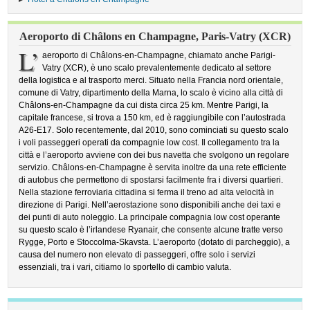
Aeroporto di Châlons en Champagne, Paris-Vatry (XCR)
L’
aeroporto di Châlons-en-Champagne, chiamato anche Parigi-
Vatry (XCR), è uno scalo prevalentemente dedicato al settore
della logistica e al trasporto merci. Situato nella Francia nord orientale,
comune di Vatry, dipartimento della Marna, lo scalo è vicino alla città di
Châlons-en-Champagne da cui dista circa 25 km. Mentre Parigi, la
capitale francese, si trova a 150 km, ed è raggiungibile con l’autostrada
A26-E17. Solo recentemente, dal 2010, sono cominciati su questo scalo
i voli passeggeri operati da compagnie low cost. Il collegamento tra la
città e l’aeroporto avviene con dei bus navetta che svolgono un regolare
servizio. Châlons-en-Champagne è servita inoltre da una rete efficiente
di autobus che permettono di spostarsi facilmente fra i diversi quartieri.
Nella stazione ferroviaria cittadina si ferma il treno ad alta velocità in
direzione di Parigi. Nell’aerostazione sono disponibili anche dei taxi e
dei punti di auto noleggio. La principale compagnia low cost operante
su questo scalo è l’irlandese Ryanair, che consente alcune tratte verso
Rygge, Porto e Stoccolma-Skavsta. L’aeroporto (dotato di parcheggio), a
causa del numero non elevato di passeggeri, offre solo i servizi
essenziali, tra i vari, citiamo lo sportello di cambio valuta.