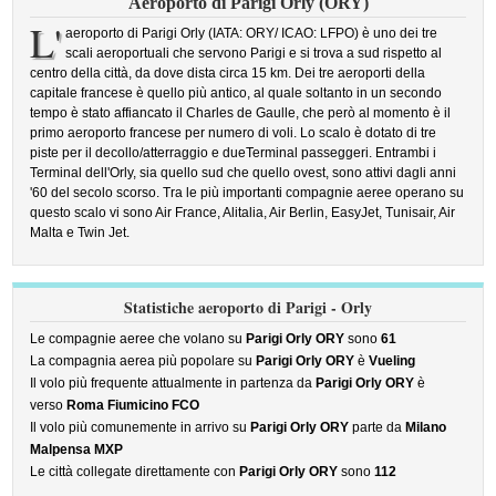
Aeroporto di Parigi Orly (ORY)
L'
aeroporto di Parigi Orly (IATA: ORY/ ICAO: LFPO) è uno dei tre
scali aeroportuali che servono Parigi e si trova a sud rispetto al
centro della città, da dove dista circa 15 km. Dei tre aeroporti della
capitale francese è quello più antico, al quale soltanto in un secondo
tempo è stato affiancato il Charles de Gaulle, che però al momento è il
primo aeroporto francese per numero di voli. Lo scalo è dotato di tre
piste per il decollo/atterraggio e dueTerminal passeggeri. Entrambi i
Terminal dell'Orly, sia quello sud che quello ovest, sono attivi dagli anni
'60 del secolo scorso. Tra le più importanti compagnie aeree operano su
questo scalo vi sono Air France, Alitalia, Air Berlin, EasyJet, Tunisair, Air
Malta e Twin Jet.
Statistiche aeroporto di Parigi - Orly
Le compagnie aeree che volano su
Parigi Orly ORY
sono
61
La compagnia aerea più popolare su
Parigi Orly ORY
è
Vueling
Il volo più frequente attualmente in partenza da
Parigi Orly ORY
è
verso
Roma Fiumicino FCO
Il volo più comunemente in arrivo su
Parigi Orly ORY
parte da
Milano
Malpensa MXP
Le città collegate direttamente con
Parigi Orly ORY
sono
112