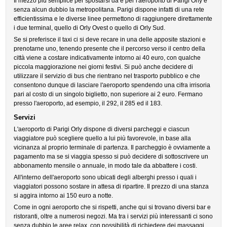
Il mezzo più semplice per spostarsi da e per l'aeroporto di Parigi Orly è
senza alcun dubbio la metropolitana. Parigi dispone infatti di una rete
efficientissima e le diverse linee permettono di raggiungere direttamente
i due terminal, quello di Orly Ovest o quello di Orly Sud.
Se si preferisce il taxi ci si deve recare in una delle apposite stazioni e
prenotarne uno, tenendo presente che il percorso verso il centro della
città viene a costare indicativamente intorno ai 40 euro, con qualche
piccola maggiorazione nei giorni festivi. Si può anche decidere di
utilizzare il servizio di bus che rientrano nel trasporto pubblico e che
consentono dunque di lasciare l'aeroporto spendendo una cifra irrisoria
pari al costo di un singolo biglietto, non superiore ai 2 euro. Fermano
presso l'aeroporto, ad esempio, il 292, il 285 ed il 183.
Servizi
L'aeroporto di Parigi Orly dispone di diversi parcheggi e ciascun
viaggiatore può scegliere quello a lui più favorevole, in base alla
vicinanza al proprio terminale di partenza. Il parcheggio è ovviamente a
pagamento ma se si viaggia spesso si può decidere di sottoscrivere un
abbonamento mensile o annuale, in modo tale da abbattere i costi.
All'interno dell'aeroporto sono ubicati degli alberghi presso i quali i
viaggiatori possono sostare in attesa di ripartire. Il prezzo di una stanza
si aggira intorno ai 150 euro a notte.
Come in ogni aeroporto che si rispetti, anche qui si trovano diversi bar e
ristoranti, oltre a numerosi negozi. Ma tra i servizi più interessanti ci sono
senza dubbio le aree relax, con possibilità di richiedere dei massaggi