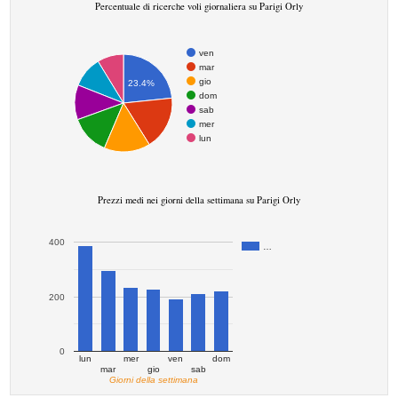
Percentuale di ricerche voli giornaliera su Parigi Orly
ven
mar
gio
23.4%
dom
sab
mer
lun
Prezzi medi nei giorni della settimana su Parigi Orly
400
…
200
0
lun
mer
ven
dom
mar
gio
sab
Giorni della settimana