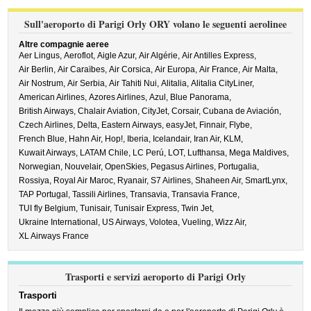
Sull'aeroporto di Parigi Orly ORY volano le seguenti aerolinee
Altre compagnie aeree
Aer Lingus,
Aeroflot,
Aigle Azur,
Air Algérie,
Air Antilles Express,
Air Berlin,
Air Caraïbes,
Air Corsica,
Air Europa,
Air France,
Air Malta,
Air Nostrum,
Air Serbia,
Air Tahiti Nui,
Alitalia,
Alitalia CityLiner,
American Airlines,
Azores Airlines,
Azul,
Blue Panorama,
British Airways,
Chalair Aviation,
CityJet,
Corsair,
Cubana de Aviación,
Czech Airlines,
Delta,
Eastern Airways,
easyJet,
Finnair,
Flybe,
French Blue,
Hahn Air,
Hop!,
Iberia,
Icelandair,
Iran Air,
KLM,
Kuwait Airways,
LATAM Chile,
LC Perú,
LOT,
Lufthansa,
Mega Maldives,
Norwegian,
Nouvelair,
OpenSkies,
Pegasus Airlines,
Portugalia,
Rossiya,
Royal Air Maroc,
Ryanair,
S7 Airlines,
Shaheen Air,
SmartLynx,
TAP Portugal,
Tassili Airlines,
Transavia,
Transavia France,
TUI fly Belgium,
Tunisair,
Tunisair Express,
Twin Jet,
Ukraine International,
US Airways,
Volotea,
Vueling,
Wizz Air,
XL Airways France
Trasporti e servizi aeroporto di Parigi Orly
Trasporti