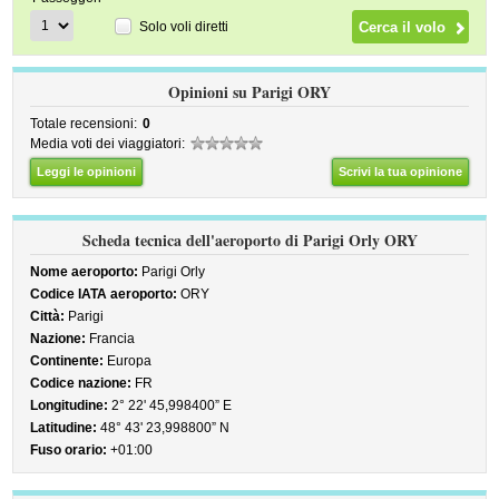
Solo voli diretti
Opinioni su Parigi ORY
Totale recensioni:
0
Media voti dei viaggiatori:
Leggi le opinioni
Scrivi la tua opinione
Scheda tecnica dell'aeroporto di Parigi Orly ORY
Nome aeroporto:
Parigi Orly
Codice IATA aeroporto:
ORY
Città:
Parigi
Nazione:
Francia
Continente:
Europa
Codice nazione:
FR
Longitudine:
2° 22' 45,998400” E
Latitudine:
48° 43' 23,998800” N
Fuso orario:
+01:00