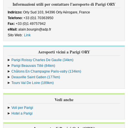
Informazioni utili per contattare l'aeroporto di Parigi ORY
Indirizzo:
Orly Sud 103, 94396 Orly Aérogare, France
Telefono:
+33 (0)1 70363950
Fax:
+33 (0)1 49757942
eMail:
alain.bourgin@adp.fr
Sito Web:
Link
Aeroporti vicini a Parigi ORY
Parigi Roissy Charles De Gaulle (34km)
Parigi Beauvais Tillé (84km)
Châlons En Champagne Paris-vatry (134km)
Deauville Saint Gatien (177km)
Tours Val De Loire (189km)
Vedi anche
Voli per Parigi
Hotel a Parigi