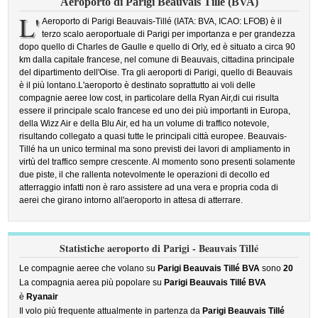
Aeroporto di Parigi Beauvais Tillé (BVA)
L'
Aeroporto di Parigi Beauvais-Tillé (IATA: BVA, ICAO: LFOB) è il
terzo scalo aeroportuale di Parigi per importanza e per grandezza
dopo quello di Charles de Gaulle e quello di Orly, ed è situato a circa 90
km dalla capitale francese, nel comune di Beauvais, cittadina principale
del dipartimento dell'Oise. Tra gli aeroporti di Parigi, quello di Beauvais
è il più lontano.L'aeroporto è destinato soprattutto ai voli delle
compagnie aeree low cost, in particolare della Ryan Air,di cui risulta
essere il principale scalo francese ed uno dei più importanti in Europa,
della Wizz Air e della Blu Air, ed ha un volume di traffico notevole,
risultando collegato a quasi tutte le principali città europee. Beauvais-
Tillé ha un unico terminal ma sono previsti dei lavori di ampliamento in
virtù del traffico sempre crescente. Al momento sono presenti solamente
due piste, il che rallenta notevolmente le operazioni di decollo ed
atterraggio infatti non è raro assistere ad una vera e propria coda di
aerei che girano intorno all'aeroporto in attesa di atterrare.
Statistiche aeroporto di Parigi - Beauvais Tillé
Le compagnie aeree che volano su
Parigi Beauvais Tillé BVA
sono
20
La compagnia aerea più popolare su
Parigi Beauvais Tillé BVA
è
Ryanair
Il volo più frequente attualmente in partenza da
Parigi Beauvais Tillé