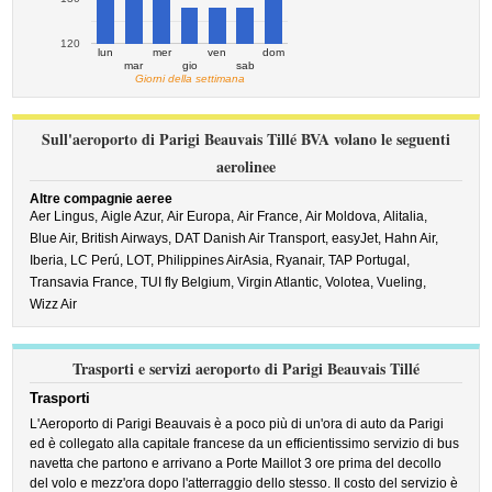
120
lun
mer
ven
dom
mar
gio
sab
Giorni della settimana
Sull'aeroporto di Parigi Beauvais Tillé BVA volano le seguenti
aerolinee
Altre compagnie aeree
Aer Lingus,
Aigle Azur,
Air Europa,
Air France,
Air Moldova,
Alitalia,
Blue Air,
British Airways,
DAT Danish Air Transport,
easyJet,
Hahn Air,
Iberia,
LC Perú,
LOT,
Philippines AirAsia,
Ryanair,
TAP Portugal,
Transavia France,
TUI fly Belgium,
Virgin Atlantic,
Volotea,
Vueling,
Wizz Air
Trasporti e servizi aeroporto di Parigi Beauvais Tillé
Trasporti
L'Aeroporto di Parigi Beauvais è a poco più di un'ora di auto da Parigi
ed è collegato alla capitale francese da un efficientissimo servizio di bus
navetta che partono e arrivano a Porte Maillot 3 ore prima del decollo
del volo e mezz'ora dopo l'atterraggio dello stesso. Il costo del servizio è