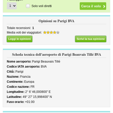
Solo voli diretti
Opinioni su Parigi BVA
Totale recensioni:
1
Media voti dei viaggiatori:
Leggi le opinioni
Scrivi la tua opinione
Scheda tecnica dell'aeroporto di Parigi Beauvais Tillé BVA
Nome aeroporto:
Parigi Beauvais Tillé
Codice IATA aeroporto:
BVA
Città:
Parigi
Nazione:
Francia
Continente:
Europa
Codice nazione:
FR
Longitudine:
2° 6' 46,000800” E
Latitudine:
49° 27' 15,998400” N
Fuso orario:
+01:00