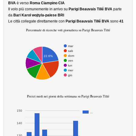
BVA
è verso
Roma Ciampino CIA
Il volo più comunemente in arrivo su
Parigi Beauvais Tillé BVA
parte
da
Bari Karol wojtyla-palese BRI
Le città collegate direttamente con
Parigi Beauvais Tillé BVA
sono
41
Percentuale di ricerche voli giornaliera su Parigi Beauvais Tillé
mar
sab
dom
22.6%
ven
lun
mer
gio
Prezzi medi nei giorni della settimana su Parigi Beauvais Tillé
150
…
140
130