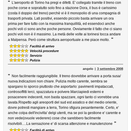
“
L'aeroporto di Torino ha pregi e difetti. E' collegato tramite il treno con
poche corse e sopratutto solo fino a stazione Dora, il bus è carissimo
(costa il doppio del treno) perchè vi è il monopolio di una compagnia di
trasporti privata. Lati positivi, essendo piccolo basta arrivare un ora
prima per fare tutto con la massima tranquillità, ed essendoci anche
pochi voli ci sono anche poche persone. Ovviamente il fatto che ci siano
pochi voli non è il massimo. La metà delle volte ai torinesi tocca andare
”
a Malpensa. Però come struttura aeroportuale a me piace molto.
Facilità di arrivo
Velocità procedure
Servizio
Pulizia
angelo
3 settembre 2008
“
Non facilmente raggiungibile. Il treno dovrebbe arrivare a porta susa/
nuova.Indicazioni non chiare. Pulizia molto carente, sembra se
spargano lo sporco piuttosto che asportarlo: pavimenti impataccati,
controsoffitti lerci, spazzatura e polvere.Marciapiedi esterni e
posacenere indecenti, non basta spazzare, ogni tanto ci vorrebbe una
lavata.Rispetto agli areoporti del sud est asiatico e del medio oriente,
dovre potresti mangiare a terra, Torino sfigura pesantemente. Certo, e'
anche colpa dell'incivilta' delgi utenti, ma se poi la gestione e' carente e
non vede(ovuole vederere) cose che sarebbero facilmente
”
risolvibili.....La sensazione e' di scarsa attenzione e manutenzione
Facilità di arrivo