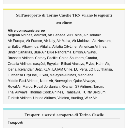
Sull'aeroporto di Torino Caselle TRN volano le seguenti
aerolinee
Altre compagnie aeree
Aegean Airlines,
Aeroflot,
Air Canada,
Air China,
Air Dolomiti,
Air Europa,
Air France,
Air Italy,
Air Malta,
Air Moldova,
Air Nostrum,
airBaltic,
Albawings,
Alitalia,
Alitalia CityLiner,
American Airlines,
Binter Canarias,
Blue Air,
Blue Panorama,
British Airways,
Brussels Airlines,
Cathay Pacific,
China Southern,
Condor,
Croatia Airlines,
easyJet,
Egyptair,
Etihad Airways,
Flybe,
Hahn Air,
Iberia,
Icelandair,
Jet2,
KLM,
LATAM Chile,
LC Perú,
LOT,
Lufthansa,
Lufthansa CityLine,
Luxair,
Malaysia Airlines,
Meridiana,
Middle East Airlines,
Neos Air,
Norwegian,
Qatar Airways,
Royal Air Maroc,
Royal Jordanian,
Ryanair,
S7 Airlines,
Tarom,
Thai Airways,
Thomas Cook Airlines,
Transavia,
TUI fly Belgium,
Turkish Airlines,
United Airlines,
Volotea,
Vueling,
Wizz Air
Trasporti e servizi aeroporto di Torino Caselle
Trasporti