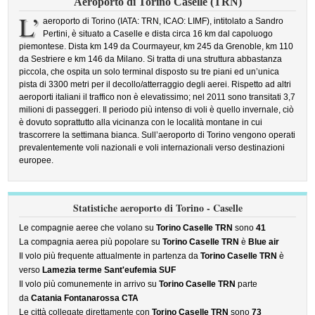
Aeroporto di Torino Caselle (TRN)
L’
aeroporto di Torino (IATA: TRN, ICAO: LIMF), intitolato a Sandro
Pertini, è situato a Caselle e dista circa 16 km dal capoluogo
piemontese. Dista km 149 da Courmayeur, km 245 da Grenoble, km 110
da Sestriere e km 146 da Milano. Si tratta di una struttura abbastanza
piccola, che ospita un solo terminal disposto su tre piani ed un’unica
pista di 3300 metri per il decollo/atterraggio degli aerei. Rispetto ad altri
aeroporti italiani il traffico non è elevatissimo; nel 2011 sono transitati 3,7
milioni di passeggeri. Il periodo più intenso di voli è quello invernale, ciò
è dovuto soprattutto alla vicinanza con le località montane in cui
trascorrere la settimana bianca. Sull’aeroporto di Torino vengono operati
prevalentemente voli nazionali e voli internazionali verso destinazioni
europee.
Statistiche aeroporto di Torino - Caselle
Le compagnie aeree che volano su
Torino Caselle TRN
sono
41
La compagnia aerea più popolare su
Torino Caselle TRN
è
Blue air
Il volo più frequente attualmente in partenza da
Torino Caselle TRN
è
verso
Lamezia terme Sant'eufemia SUF
Il volo più comunemente in arrivo su
Torino Caselle TRN
parte
da
Catania Fontanarossa CTA
Le città collegate direttamente con
Torino Caselle TRN
sono
73