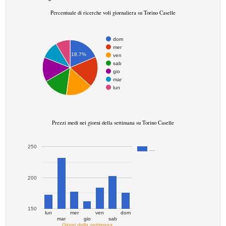
Percentuale di ricerche voli giornaliera su Torino Caselle
dom
mer
18.7%
ven
sab
gio
mar
lun
Prezzi medi nei giorni della settimana su Torino Caselle
250
…
200
150
lun
mer
ven
dom
mar
gio
sab
Giorni della settimana