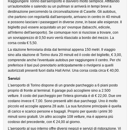
Raggiungere Torino dall'aeroporto è davvero molto semplice. Affittando
un'automobile o salendo su un pullman si arriverà in tempi brevi a
destinazione percorrendo la circonvallazione di Caselle. Gli autobus,
che partono con regolarità dall'aeroporto, arrivano in centro in 40 minuti
e possono lasciare i passeggeri in diverse zone, in base alle esigenze. Il
biglietto può essere acquistato un po' ovunque (tabacchi, edicole,
all'interno dell'aeroporto). Se comunque non si riuscisse a trovare, con
un sovrapprezzo di 0,50 euro verrà rilasciato a bordo del mezzo. La
corsa costa € 5,50.
La stazione ferroviaria dista dal terminal appena 150 metri. Il viaggio
sino alla stazione di Torino dura 20 minuti ed il costo del biglietto, € 3,00,
comprende anche l'eventuale autobus per raggiungere il centro. Per chi
preferisce il taxi può prenotarlo anticipatamente o rivolgersi a quelli
autorizzati presenti fuori dalla Hall Arrivi. Una corsa costa circa € 40,00.
Servizi
L'aeroporto di Torino dispone di un grande parcheggio a 6 piani posto
proprio di fronte al terminal. Il garage può accogliere sino a 2.500
vetture. Il costo del parcheggio per l'intera giornata è di € 22,00. Due ore
costano invece € 7,00. Sono presenti altri due parcheggi. Uno è molto
piccolo ed accoglie appena 28 auto. La sua funzione principale è quella
di carico e scarico persone e bagagli. Proprio per questo i primi 30
minuti sono gratuiti. Un altro accoglie 108 vetture, ma è appena più
costoso del precedente, con € 24,00 al giorno.
L'aeroporto al suo interno offre diversi negozi e servizi di ristorazione. Vi