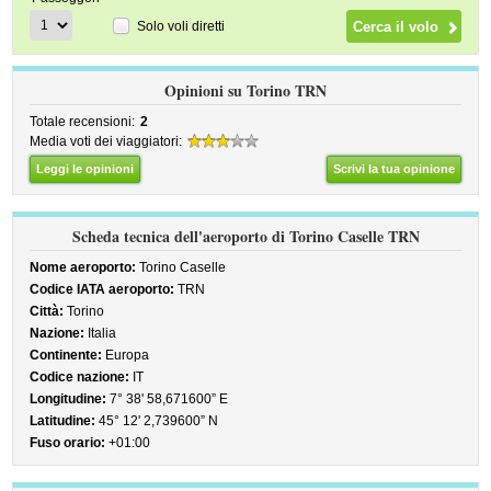
Solo voli diretti
Opinioni su Torino TRN
Totale recensioni:
2
Media voti dei viaggiatori:
Leggi le opinioni
Scrivi la tua opinione
Scheda tecnica dell'aeroporto di Torino Caselle TRN
Nome aeroporto:
Torino Caselle
Codice IATA aeroporto:
TRN
Città:
Torino
Nazione:
Italia
Continente:
Europa
Codice nazione:
IT
Longitudine:
7° 38' 58,671600” E
Latitudine:
45° 12' 2,739600” N
Fuso orario:
+01:00