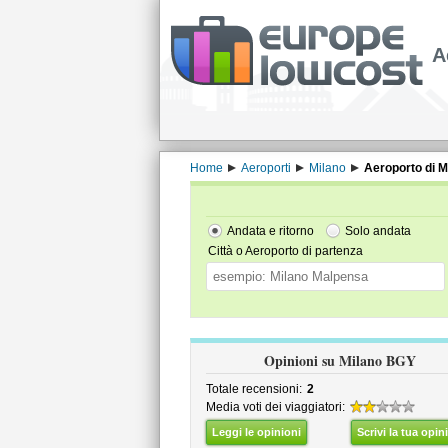
A
Home
Aeroporti
Milano
Aeroporto di M
Andata e ritorno
Solo andata
Città o Aeroporto di partenza
Opinioni su Milano BGY
Totale recensioni:
2
Media voti dei viaggiatori:
Leggi le opinioni
Scrivi la tua opin