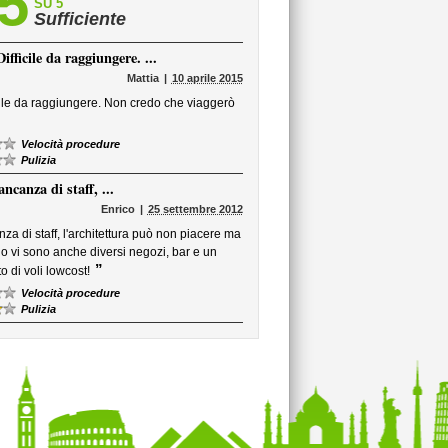
,5
SU 5
Sufficiente
fficile da raggiungere. ...
Mattia
10 aprile 2015
icile da raggiungere. Non credo che viaggerò
Velocità procedure
Pulizia
canza di staff, ...
Enrico
25 settembre 2012
a di staff, l'architettura può non piacere ma
no vi sono anche diversi negozi, bar e un
”
 di voli lowcost!
Velocità procedure
Pulizia