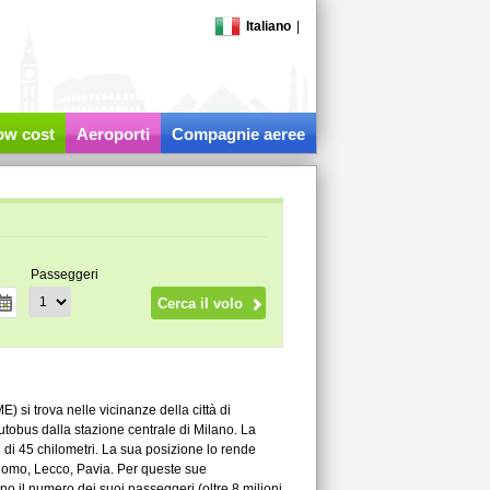
Italiano
|
low cost
Aeroporti
Compagnie aeree
Passeggeri
) si trova nelle vicinanze della città di
autobus dalla stazione centrale di Milano. La
 di 45 chilometri. La sua posizione lo rende
 Como, Lecco, Pavia. Per queste sue
nno il numero dei suoi passeggeri (oltre 8 milioni