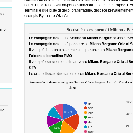
nel 2011), offrendo voli da/per destinazioni italiane ed europee. L’A
Terminal e due piste di decollo/atterraggio, gestisce prevalentemen
no
esempio Ryanair e Wizz Air.
Statistiche aeroporto di Milano - Be
erio
Le compagnie aeree che volano su
Milano Bergamo Orio al Se
La compagnia aerea più popolare su
Milano Bergamo Orio al S
Il volo più frequente attualmente in partenza da
Milano Bergamo 
Falcone e borsellino PMO
Il volo più comunemente in arrivo su
Milano Bergamo Orio al S
CTA
Le città collegate direttamente con
Milano Bergamo Orio al Ser
Percentuale di ricerche voli giornaliera su Milano Bergamo Orio al
Prezzi med
Serio
400
gio
sab
rio,
18.4%
ven
300
mer
dom
200
lun
14%
mar