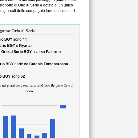
eroporto di Orio al Serio è dotato di un unico
te gli scali delle compagnie low cost come ad
rgamo Orio al Serio
rio BGY
sono
44
erio BGY
è
Ryanair
Orio al Serio BGY
è verso
Palermo
erio BGY
parte da
Catania Fontanarossa
io BGY
sono
62
i nei giorni della settimana su Milano Bergamo Orio al
Serio
…