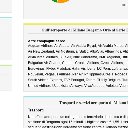
100
Sull'aeroporto di Milano Bergamo Orio al Serio B
Altre compagnie aeree
Aegean Airlines,
Air Arabia,
Air Arabia Egypt,
Air Arabia Maroc,
A
Air New Zealand,
Air Nostrum,
airBaltic,
AlbaStar,
Albawings,
Ali
Arkia Israel Airlines,
Blue Air,
Blue Panorama,
BMI Regional,
Brit
Bulgarian Air Charter,
Condor,
Croatia Airlines,
Czech Airlines,
ea
Eurowings,
Flybe,
Flydubai,
Hahn Air,
Iberia,
LC Perú,
Lufthansa
Nouvelair,
Pegasus Airlines,
PenAir,
Philippines AirAsia,
Pobeda
South African Express,
TAP Portugal,
Tarom,
TUI fly Belgium,
Tur
United Airlines,
Uzbekistan Airways,
VivaAerobus,
Volotea,
Vueli
Trasporti e servizi aeroporto di Milano
Trasporti
Non c'è in aeroporto un collegamento ferroviario diretto ma è disp
stazione di Bergamo ogni 15 minuti. Il biglietto costa € 1,55. Il s
seguenti destinazioni: Bergamo stazione centrale; Milano stazio