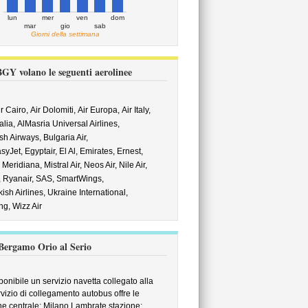
lun
mer
ven
dom
mar
gio
sab
Giorni della settimana
GY volano le seguenti aerolinee
ir Cairo,
Air Dolomiti,
Air Europa,
Air Italy,
talia,
AlMasria Universal Airlines,
ish Airways,
Bulgaria Air,
syJet,
Egyptair,
El Al,
Emirates,
Ernest,
,
Meridiana,
Mistral Air,
Neos Air,
Nile Air,
,
Ryanair,
SAS,
SmartWings,
kish Airlines,
Ukraine International,
ng,
Wizz Air
 Bergamo Orio al Serio
onibile un servizio navetta collegato alla
ervizio di collegamento autobus offre le
ne centrale; Milano Lambrate stazione;