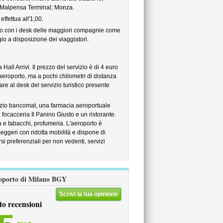
 Malpensa Terminal; Monza.
ffettua all'1,00.
eggio con i desk delle maggiori compagnie come
io a disposizione dei viaggiatori.
all Arrivi. Il prezzo del servizio è di 4 euro
'aeroporto, ma a pochi chilometri di distanza
are al desk del servizio turistico presente
vizio bancomat, una farmacia aeroportuale
a focacceria Il Panino Giusto e un ristorante.
 e tabacchi, profumeria. L'aeroporto è
eggeri con ridotta mobilità e dispone di
i preferenziali per non vedenti, servizi
aeroporto di Milano BGY
Scrivi la tua opinione
to recensioni