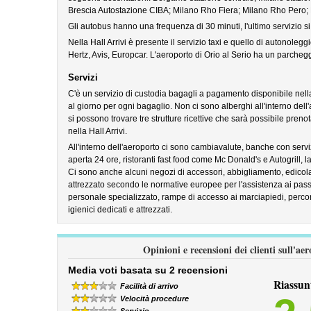
Brescia Autostazione CIBA; Milano Rho Fiera; Milano Rho Pero;
Gli autobus hanno una frequenza di 30 minuti, l'ultimo servizio si e
Nella Hall Arrivi è presente il servizio taxi e quello di autonol
Hertz, Avis, Europcar. L'aeroporto di Orio al Serio ha un parchegg
Servizi
C'è un servizio di custodia bagagli a pagamento disponibile nella H
al giorno per ogni bagaglio. Non ci sono alberghi all'interno dell
si possono trovare tre strutture ricettive che sarà possibile prenot
nella Hall Arrivi.
All'interno dell'aeroporto ci sono cambiavalute, banche con ser
aperta 24 ore, ristoranti fast food come Mc Donald's e Autogrill, l
Ci sono anche alcuni negozi di accessori, abbigliamento, edicola
attrezzato secondo le normative europee per l'assistenza ai pass
personale specializzato, rampe di accesso ai marciapiedi, percors
igienici dedicati e attrezzati.
Opinioni e recensioni dei clienti sull'
Media voti basata su 2 recensioni
Riassun
Facilità di arrivo
Velocità procedure