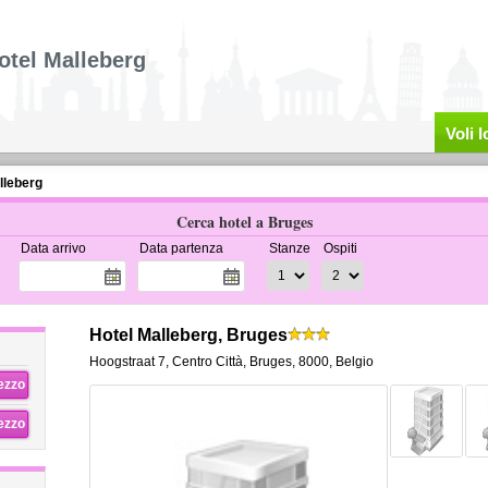
otel Malleberg
Voli 
lleberg
Cerca hotel a Bruges
Data arrivo
Data partenza
Stanze
Ospiti
Hotel Malleberg, Bruges
Hoogstraat 7
,
Centro Città,
Bruges
,
8000,
Belgio
rezzo
rezzo