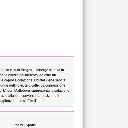
nella città di Bruges. L'albergo si trova in
delle piazze del mercato, ed offre un
 e copiosa colazione a buffet viene servita
ounge dell'hotel, tè o caffè. La connessione
icio. L'hotel Malleberg rappresenta la soluzione
grazie alla sua conveniente posizione in
glienza dello staff dell'hotel.
Fitness - Sports