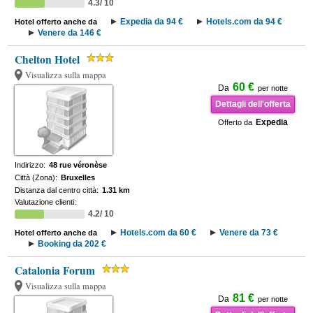
4.3/ 10
Expedia da 94 €
Hotels.com da 94 €
Hotel offerto anche da
Venere da 146 €
Chelton Hotel
Visualizza sulla mappa
60 €
Da
per notte
Dettagli dell'offerta
Expedia
Offerto da
Indirizzo:
48 rue véronèse
Città (Zona):
Bruxelles
Distanza dal centro città:
1.31 km
Valutazione clienti:
4.2/ 10
Hotels.com da 60 €
Venere da 73 €
Hotel offerto anche da
Booking da 202 €
Catalonia Forum
Visualizza sulla mappa
81 €
Da
per notte