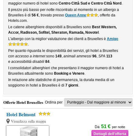
maggior numero di hotel sono
Centro Città Sud e Centro Città Nord
.
Il prezzo più basso per notte riscontrato al momento in un albergo a
Bruxelles è di
56 €
, trovato presso
Queen Anne
, offerto da
Hotels.com.
Le catene alberghiere disponibili a Bruxelles sono
Best Western,
Accor, Radisson, Sofitel, Sheraton, Ramada, Novotel
.
L'albergo con la miglior valutazione dei clienti a Bruxelles è
Amigo
.
Per quanto riguarda le disponibilità dei servizi, gli hotel a Bruxelles
con
accesso a internet
sono
149
,
animali ammessi
96
,
SPA
113
e
accessibilità disabili
84
.
I consolidatori alberghieri che presentano il maggior numero di hotel a
Bruxelles attualmente sono
Booking e Venere
.
In relazione alle statistiche di permanenza, la durata media di un
soggiorno in hotel a Bruxelles è di
7 giorni
.
Offerte Hotel Bruxelles
Ordina per
Hotel Belmont
Visualizza sulla mappa
51 €
Da
per notte
Dettagli dell'offerta