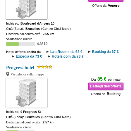
Venere
Offerto da
Indirizzo:
Boulevard dAnvers 10
Città (Zona):
Bruxelles
(Centro Città Nord)
Distanza dal centro città:
2.55 km
Valutazione clienti:
4.3/ 10
LateRooms da 62 €
Booking da 67 €
Hotel offerto anche da
Expedia da 73 €
Hotels.com da 73 €
Progress hotel
Visualizza sulla mappa
85 €
Da
per notte
Dettagli dell'offerta
Booking
Offerto da
Indirizzo:
9 Progress St
Città (Zona):
Bruxelles
(Centro Città Nord)
Distanza dal centro città:
2.57 km
Valutazione clienti: