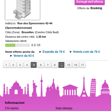
Dettagli dell'offerta
Booking
Offerto da
Indirizzo:
Rue des Eperonniers 42-44
(Spoormakersstraat)
Città (Zona):
Bruxelles
(Centro Città Sud)
Distanza dal centro città:
1.35 km
Valutazione clienti:
4.1/ 10
Expedia da 76 €
Hotels.com da 76 €
Hotel offerto anche da
Venere da 93 €
1
2
3
4
5
6
7
8
...
15
16
17
Informazioni
Chi siamo
Sala stampa