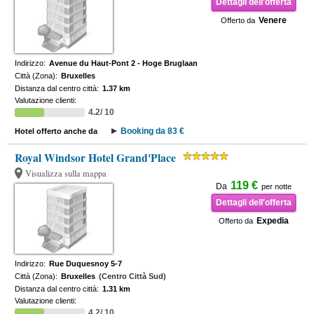
Dettagli dell'offerta
Venere
Offerto da
Indirizzo:
Avenue du Haut-Pont 2 - Hoge Bruglaan
Città (Zona):
Bruxelles
Distanza dal centro città:
1.37 km
Valutazione clienti:
4.2/ 10
Booking da 83 €
Hotel offerto anche da
Royal Windsor Hotel Grand'Place
Visualizza sulla mappa
119 €
Da
per notte
Dettagli dell'offerta
Expedia
Offerto da
Indirizzo:
Rue Duquesnoy 5-7
Città (Zona):
Bruxelles
(Centro Città Sud)
Distanza dal centro città:
1.31 km
Valutazione clienti:
4.2/ 10