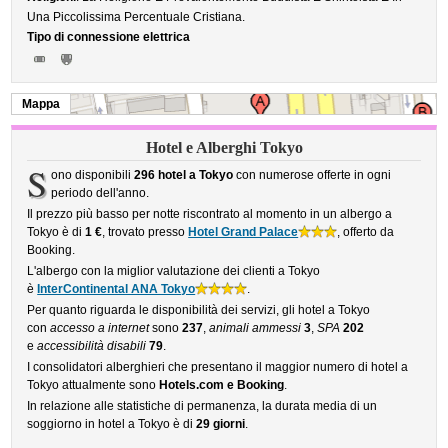
Una Piccolissima Percentuale Cristiana.
Tipo di connessione elettrica
Mappa
Hotel e Alberghi Tokyo
S
ono disponibili
296 hotel a Tokyo
con numerose offerte in ogni
periodo dell'anno.
Il prezzo più basso per notte riscontrato al momento in un albergo a
Tokyo è di
1 €
, trovato presso
Hotel Grand Palace
, offerto da
Booking.
L'albergo con la miglior valutazione dei clienti a Tokyo
è
InterContinental ANA Tokyo
.
Per quanto riguarda le disponibilità dei servizi, gli hotel a Tokyo
con
accesso a internet
sono
237
,
animali ammessi
3
,
SPA
202
e
accessibilità disabili
79
.
I consolidatori alberghieri che presentano il maggior numero di hotel a
Tokyo attualmente sono
Hotels.com e Booking
.
In relazione alle statistiche di permanenza, la durata media di un
soggiorno in hotel a Tokyo è di
29 giorni
.