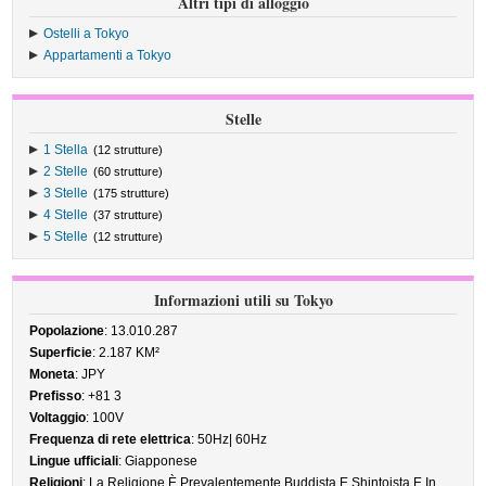
Altri tipi di alloggio
Ostelli a Tokyo
Appartamenti a Tokyo
Stelle
1 Stella
(12 strutture)
2 Stelle
(60 strutture)
3 Stelle
(175 strutture)
4 Stelle
(37 strutture)
5 Stelle
(12 strutture)
Informazioni utili su Tokyo
Popolazione
: 13.010.287
Superficie
: 2.187 KM²
Moneta
: JPY
Prefisso
: +81 3
Voltaggio
: 100V
Frequenza di rete elettrica
: 50Hz| 60Hz
Lingue ufficiali
: Giapponese
Religioni
: La Religione È Prevalentemente Buddista E Shintoista E In