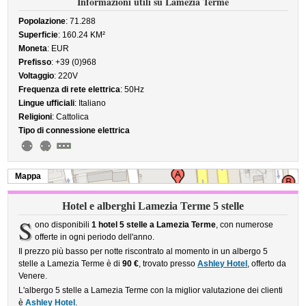
Informazioni utili su Lamezia Terme
Popolazione
: 71.288
Superficie
: 160.24 KM²
Moneta
: EUR
Prefisso
: +39 (0)968
Voltaggio
: 220V
Frequenza di rete elettrica
: 50Hz
Lingue ufficiali
: Italiano
Religioni
: Cattolica
Tipo di connessione elettrica
Mappa
Hotel e alberghi Lamezia Terme 5 stelle
S
ono disponibili
1 hotel 5 stelle a Lamezia Terme
, con numerose
offerte in ogni periodo dell'anno.
Il prezzo più basso per notte riscontrato al momento in un albergo 5
stelle a Lamezia Terme è di
90 €
, trovato presso
Ashley Hotel
, offerto da
Venere.
L'albergo 5 stelle a Lamezia Terme con la miglior valutazione dei clienti
è
Ashley Hotel
.