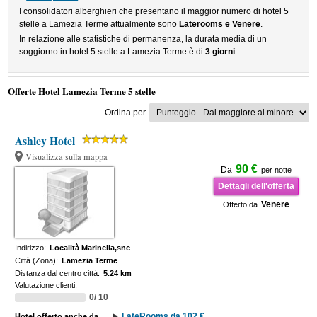
I consolidatori alberghieri che presentano il maggior numero di hotel 5
stelle a Lamezia Terme attualmente sono
Laterooms e Venere
.
In relazione alle statistiche di permanenza, la durata media di un
soggiorno in hotel 5 stelle a Lamezia Terme è di
3 giorni
.
Offerte Hotel Lamezia Terme 5 stelle
Ordina per
Ashley Hotel
Visualizza sulla mappa
90 €
Da
per notte
Dettagli dell'offerta
Venere
Offerto da
Indirizzo:
Località Marinella,snc
Città (Zona):
Lamezia Terme
Distanza dal centro città:
5.24 km
Valutazione clienti:
0/ 10
LateRooms da 102 €
Hotel offerto anche da