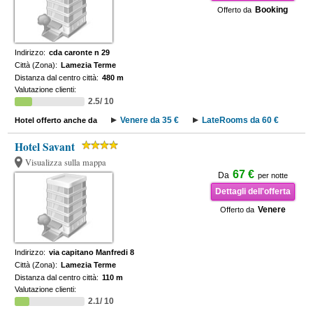
Booking
Offerto da
Indirizzo:
cda caronte n 29
Città (Zona):
Lamezia Terme
Distanza dal centro città:
480 m
Valutazione clienti:
2.5/ 10
Venere da 35 €
LateRooms da 60 €
Hotel offerto anche da
Hotel Savant
Visualizza sulla mappa
67 €
Da
per notte
Dettagli dell'offerta
Venere
Offerto da
Indirizzo:
via capitano Manfredi 8
Città (Zona):
Lamezia Terme
Distanza dal centro città:
110 m
Valutazione clienti:
2.1/ 10