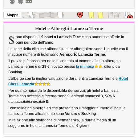
Mappa
Hotel e Alberghi Lamezia Terme
S
ono disponibili
9 hotel a Lamezia Terme
con numerose offerte in
ogni periodo dell'anno.
Le zone della citta che offrono strutture alberghiere sono
1
, quelle con il
maggior numero di hotel sono
Aeroporto Lamezia Terme
.
Il prezzo più basso per notte riscontrato al momento in un albergo a
Lamezia Terme è di
29 €
, trovato presso
la mimosa
, offerto da
Booking.
L'albergo con la miglior valutazione dei clienti a Lamezia Terme è
Hotel
Class Lamezia
.
Per quanto riguarda le disponibilità dei servizi, gli hotel a Lamezia
Terme con
accesso a internet
sono
9
,
animali ammessi
3
,
SPA
6
e
accessibilità disabili
8
.
I consolidatori alberghieri che presentano il maggior numero di hotel a
Lamezia Terme attualmente sono
Venere e Booking
.
In relazione alle statistiche di permanenza, la durata media di un
soggiorno in hotel a Lamezia Terme è di
6 giorni
.