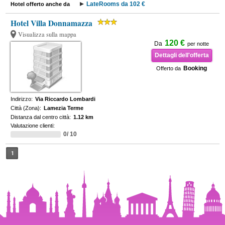
LateRooms da 102 €
Hotel offerto anche da
Hotel Villa Donnamazza
Visualizza sulla mappa
120 €
Da
per notte
Dettagli dell'offerta
Booking
Offerto da
Indirizzo:
Via Riccardo Lombardi
Città (Zona):
Lamezia Terme
Distanza dal centro città:
1.12 km
Valutazione clienti:
0/ 10
1