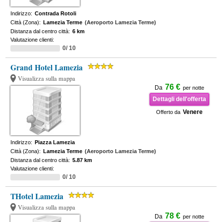
Indirizzo:
Contrada Rotoli
Città (Zona):
Lamezia Terme
(Aeroporto Lamezia Terme)
Distanza dal centro città:
6 km
Valutazione clienti:
0/ 10
Grand Hotel Lamezia
Visualizza sulla mappa
76 €
Da
per notte
Dettagli dell'offerta
Venere
Offerto da
Indirizzo:
Piazza Lamezia
Città (Zona):
Lamezia Terme
(Aeroporto Lamezia Terme)
Distanza dal centro città:
5.87 km
Valutazione clienti:
0/ 10
THotel Lamezia
Visualizza sulla mappa
78 €
Da
per notte