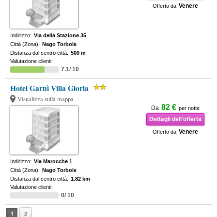
Venere
Offerto da
Indirizzo:
Via della Stazione 35
Città (Zona):
Nago Torbole
Distanza dal centro città:
500 m
Valutazione clienti:
7.1/ 10
Hotel Garnì Villa Gloria
Visualizza sulla mappa
82 €
Da
per notte
Dettagli dell'offerta
Venere
Offerto da
Indirizzo:
Via Marocche 1
Città (Zona):
Nago Torbole
Distanza dal centro città:
1.82 km
Valutazione clienti:
0/ 10
1
2