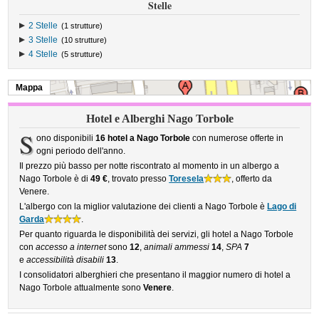
Stelle
2 Stelle
(1 strutture)
3 Stelle
(10 strutture)
4 Stelle
(5 strutture)
Mappa
Hotel e Alberghi Nago Torbole
S
ono disponibili
16 hotel a Nago Torbole
con numerose offerte in
ogni periodo dell'anno.
Il prezzo più basso per notte riscontrato al momento in un albergo a
Nago Torbole è di
49 €
, trovato presso
Toresela
, offerto da
Venere.
L'albergo con la miglior valutazione dei clienti a Nago Torbole è
Lago di
Garda
.
Per quanto riguarda le disponibilità dei servizi, gli hotel a Nago Torbole
con
accesso a internet
sono
12
,
animali ammessi
14
,
SPA
7
e
accessibilità disabili
13
.
I consolidatori alberghieri che presentano il maggior numero di hotel a
Nago Torbole attualmente sono
Venere
.