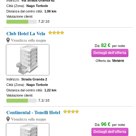
Indirizzo:
Via Strada Granda 62
Città (Zona):
Nago Torbole
Distanza dal centro città:
1.06 km
Valutazione clienti:
7.2/ 10
Club Hotel La Vela
Visualizza sulla mappa
82 €
Da
per notte
Dettagli dell'offerta
Venere
Offerto da
Indirizzo:
Strada Granda 2
Città (Zona):
Nago Torbole
Distanza dal centro città:
1.22 km
Valutazione clienti:
7.1/ 10
Continental - Tonelli Hotel
Visualizza sulla mappa
96 €
Da
per notte
Dettagli dell'offerta