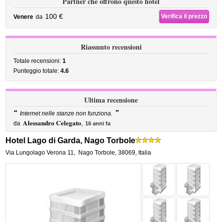
Partner che offrono questo hotel
100 €
Verifica il prezzo
Venere
da
Riassunto recensioni
Totale recensioni:
1
Punteggio totale:
4.6
Ultima recensione
“
”
Internet nelle stanze non funziona.
Alessandro Celegato
da
,
16 anni fa
Hotel Lago di Garda, Nago Torbole
Via Lungolago Verona 11
,
Nago Torbole
,
38069,
Italia