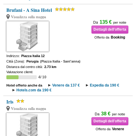
Brufani - A Sina Hotel
Visualizza sulla mappa
135 €
Da
per notte
Dettagli dell'offerta
Booking
Offerto da
Indirizzo:
Piazza Italia 12
Città (Zona):
Perugia
(Piazza Italia - Sant'anna)
Distanza dal centro città:
2.73 km
Valutazione clienti:
4/ 10
Venere da 137 €
Expedia da 190 €
Hotel offerto anche da
Hotels.com da 190 €
Iris
Visualizza sulla mappa
38 €
Da
per notte
Dettagli dell'offerta
Venere
Offerto da