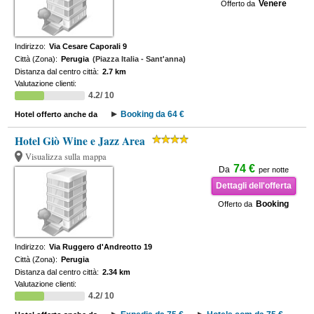
Venere
Offerto da
Indirizzo:
Via Cesare Caporali 9
Città (Zona):
Perugia
(Piazza Italia - Sant'anna)
Distanza dal centro città:
2.7 km
Valutazione clienti:
4.2/ 10
Booking da 64 €
Hotel offerto anche da
Hotel Giò Wine e Jazz Area
Visualizza sulla mappa
74 €
Da
per notte
Dettagli dell'offerta
Booking
Offerto da
Indirizzo:
Via Ruggero d'Andreotto 19
Città (Zona):
Perugia
Distanza dal centro città:
2.34 km
Valutazione clienti:
4.2/ 10