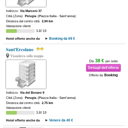
Indirizzo:
Via Marconi 37
Città (Zona):
Perugia
(Piazza Italia - Sant'anna)
Distanza dal centro città:
2.94 km
Valutazione clienti:
3.8/ 10
Booking da 69 €
Hotel offerto anche da
Sant'Ercolano
Visualizza sulla mappa
38 €
Da
per notte
Dettagli dell'offerta
Booking
Offerto da
Indirizzo:
Via del Bovaro 9
Città (Zona):
Perugia
(Piazza Italia - Sant'anna)
Distanza dal centro città:
2.75 km
Valutazione clienti:
3.8/ 10
Venere da 40 €
Hotel offerto anche da