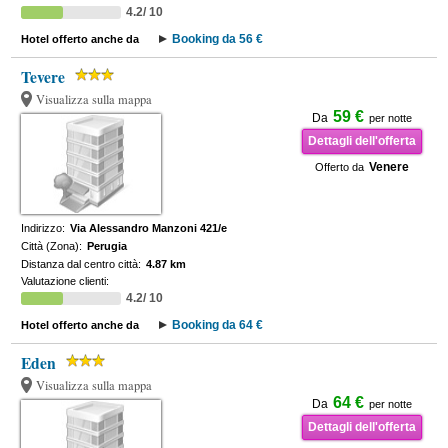
4.2/ 10
Booking da 56 €
Hotel offerto anche da
Tevere
Visualizza sulla mappa
59 €
Da
per notte
Dettagli dell'offerta
Venere
Offerto da
Indirizzo:
Via Alessandro Manzoni 421/e
Città (Zona):
Perugia
Distanza dal centro città:
4.87 km
Valutazione clienti:
4.2/ 10
Booking da 64 €
Hotel offerto anche da
Eden
Visualizza sulla mappa
64 €
Da
per notte
Dettagli dell'offerta