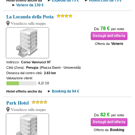
Expedia da 75 €
Hotels.com da 75 €
Hotel offerto anche da
Venere da 130 €
La Locanda della Posta
Visualizza sulla mappa
78 €
Da
per notte
Dettagli dell'offerta
Venere
Offerto da
Indirizzo:
Corso Vannucci 97
Città (Zona):
Perugia
(Piazza Danti - Università)
Distanza dal centro città:
2.63 km
Valutazione clienti:
4.2/ 10
Booking da 94 €
Hotel offerto anche da
Park Hotel
Visualizza sulla mappa
82 €
Da
per notte
Dettagli dell'offerta
Booking
Offerto da