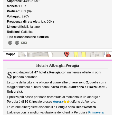
Superficie
: 449.92 KM²
Moneta
: EUR
Prefisso
: +39 (0)75
Voltaggio
: 220V
Frequenza di rete elettrica
: 50Hz
Lingue ufficiali
: Italiano
Religioni
: Cattolica
Tipo di connessione elettrica
Mappa
Hotel e Alberghi Perugia
S
ono disponibili
47 hotel a Perugia
con numerose offerte in ogni
periodo dell'anno.
Le zone della citta che offrono strutture alberghiere sono
2
, quelle con il
maggior numero di hotel sono
Piazza Italia - Sant'anna e Piazza Danti -
Università
.
Il prezzo più basso per notte riscontrato al momento in un albergo a
Perugia è di
30 €
, trovato presso
Aurora
, offerto da Venere.
Le catene alberghiere disponibili a Perugia sono
Best Western
.
L'albergo con la miglior valutazione dei clienti a Perugia è
Primavera