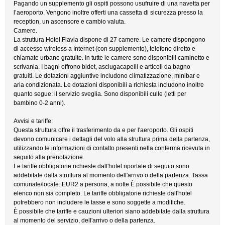
Pagando un supplemento gli ospiti possono usufruire di una navetta per
l’aeroporto. Vengono inoltre offerti una cassetta di sicurezza presso la
reception, un ascensore e cambio valuta.
Camere.
La struttura Hotel Flavia dispone di 27 camere. Le camere dispongono
di accesso wireless a Internet (con supplemento), telefono diretto e
chiamate urbane gratuite. In tutte le camere sono disponibili caminetto e
scrivania. I bagni offrono bidet, asciugacapelli e articoli da bagno
gratuiti. Le dotazioni aggiuntive includono climatizzazione, minibar e
aria condizionata. Le dotazioni disponibili a richiesta includono inoltre
quanto segue: il servizio sveglia. Sono disponibili culle (letti per
bambino 0-2 anni).
Avvisi e tariffe:
Questa struttura offre il trasferimento da e per l'aeroporto. Gli ospiti
devono comunicare i dettagli del volo alla struttura prima della partenza,
utilizzando le informazioni di contatto presenti nella conferma ricevuta in
seguito alla prenotazione.
Le tariffe obbligatorie richieste dall'hotel riportate di seguito sono
addebitate dalla struttura al momento dell'arrivo o della partenza. Tassa
comunale/locale: EUR2 a persona, a notte È possibile che questo
elenco non sia completo. Le tariffe obbligatorie richieste dall'hotel
potrebbero non includere le tasse e sono soggette a modifiche.
È possibile che tariffe e cauzioni ulteriori siano addebitate dalla struttura
al momento del servizio, dell'arrivo o della partenza.