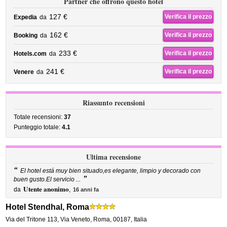
Partner che offrono questo hotel
127 €
Verifica il prezzo
Expedia
da
162 €
Verifica il prezzo
Booking
da
233 €
Verifica il prezzo
Hotels.com
da
241 €
Verifica il prezzo
Venere
da
Riassunto recensioni
Totale recensioni:
37
Punteggio totale:
4.1
Ultima recensione
“
El hotel está muy bien situado,es elegante, limpio y decorado con
”
buen gusto.El servicio ...
Utente anonimo
da
,
16 anni fa
Hotel Stendhal, Roma
Via del Tritone 113
,
Via Veneto,
Roma
,
00187,
Italia