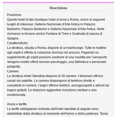
Descrizione
Posizione.
Questo hotel di tipo boutique hotel si trova a Roma, vicino ai seguenti
luoghi di interesse: Galleria Nazionale d'Arte Antica in Palazzo
Barberini, Palazzo Barberini e Galleria Nazionale d'Arte Antica. Nelle
vicinanze si trovano anche Fontana di Trevi e Scalinata di piazza di
Spagna.
Caratteristiche.
La struttura, situata a Roma, dispone di un bar/lounge. Tutte le mattine
agli ospiti è offerta la colazione (inclusa nel prezzo). Pagando un
supplemento gli ospiti possono usufruire di una navetta per l’aeroporto.
Vengono inoltre offerti servizio parcheggio, una biblioteca e personale
poliglotta.
Camere.
La struttura Hotel Stendhal dispone di 30 camere. I televisori offrono
canali via satellite. Le camere dispongono di telefono diretto e
cassaforte in camera. I bagni offrono telefoni, asciugacapelli e articoli da
bagno gratuiti. Le dotazioni aggiuntive includono minibar e aria
condizionata.
Avvisi e tariffe:
Le tariffe obbligatorie richieste dall'hotel riportate di seguito sono
addebitate dalla struttura al momento dell'arrivo o della partenza. Tassa