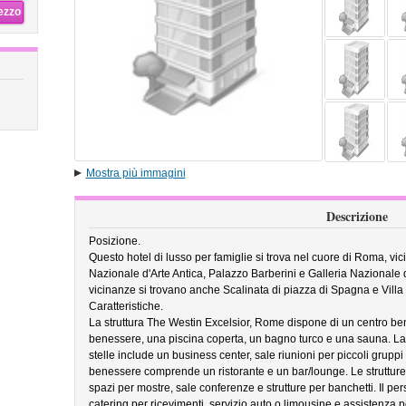
rezzo
Mostra più immagini
Descrizione
Posizione.
Questo hotel di lusso per famiglie si trova nel cuore di Roma, vici
Nazionale d'Arte Antica, Palazzo Barberini e Galleria Nazionale d
vicinanze si trovano anche Scalinata di piazza di Spagna e Vill
Caratteristiche.
La struttura The Westin Excelsior, Rome dispone di un centro ben
benessere, una piscina coperta, un bagno turco e una sauna. La 
stelle include un business center, sale riunioni per piccoli gruppi
benessere comprende un ristorante e un bar/lounge. Le strutture 
spazi per mostre, sale conferenze e strutture per banchetti. Il per
catering per ricevimenti, servizio auto o limousine e assistenza pe