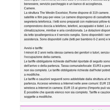
benessere, servizio parcheggio e un banco di accoglienza.
Camere.
La struttura The Westin Excelsior, Rome dispone di 319 camere. I
satellite e film pay-per-view. Le camere dispongono di cassaforte
segreteria telefonica. I letti sono preparati con materassi pillow-to
comprendono doccia a telefono, telefoni, accappatoi e bidet. Le 
climatizzazione, minibar e aria condizionata. Le dotazioni disponi
da letto ipoallergenica e il servizio sveglia. Sono disponibili i ser
assistenza. Sono disponibili culle (letti per bambino 0-2 anni) e le
Avvisi e tariffe:
I minori di 2 anni nella stessa camera dei genitori o tutori, senza
l'occupazione della camera.
Le tariffe obbligatorie richieste dall'hotel riportate di seguito so
dell'arrivo o della partenza. Tassa comunale/locale: EUR3 a per
non sia completo. Le tariffe obbligatorie richieste dall'hotel pot
a modifiche.
Le tariffe e cauzioni seguenti sono addebitate dalla struttura al m
partenza. Accesso wireless a Internet nelle aree comuni: EUR 15
wireless a Internet in camera: EUR 15 al giorno (l'importo può va
È possibile che questo elenco non sia completo. Tariffe e cauzio
soggette a modifiche.