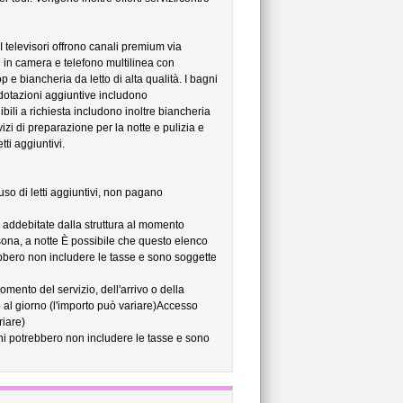
 televisori offrono canali premium via
 in camera e telefono multilinea con
p e biancheria da letto di alta qualità. I bagni
dotazioni aggiuntive includono
bili a richiesta includono inoltre biancheria
vizi di preparazione per la notte e pulizia e
tti aggiuntivi.
 uso di letti aggiuntivi, non pagano
no addebitate dalla struttura al momento
sona, a notte È possibile che questo elenco
rebbero non includere le tasse e sono soggette
omento del servizio, dell'arrivo o della
 al giorno (l'importo può variare)Accesso
riare)
ni potrebbero non includere le tasse e sono