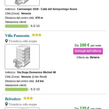
Indirizzo:
Cannaregio 1018 - Calle del Sotoportego Scuro
Città (Zona):
Venezia
Distanza dal centro città:
670 m
Valutazione clienti:
9.3/ 10
Villa Pannonia
Visualizza sulla mappa
100 €
Da
per notte
Dettagli dell'offerta
Venere
Offerto da
Indirizzo:
Via Doge Domenico Michiel 48
Città (Zona):
Venezia
(Lido Nord)
Distanza dal centro città:
2.6 km
Valutazione clienti:
9.3/ 10
Belvedere
Visualizza sulla mappa
125 €
Da
per notte