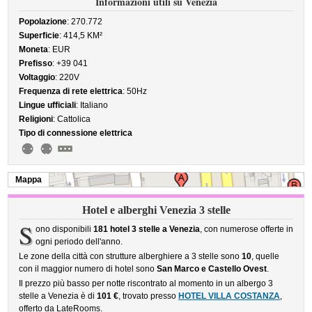
Informazioni utili su Venezia
Popolazione
: 270.772
Superficie
: 414,5 KM²
Moneta
: EUR
Prefisso
: +39 041
Voltaggio
: 220V
Frequenza di rete elettrica
: 50Hz
Lingue ufficiali
: Italiano
Religioni
: Cattolica
Tipo di connessione elettrica
Mappa
Hotel e alberghi Venezia 3 stelle
S
ono disponibili
181 hotel 3 stelle a Venezia
, con numerose offerte in
ogni periodo dell'anno.
Le zone della città con strutture alberghiere a 3 stelle sono
10
, quelle
con il maggior numero di hotel sono
San Marco e Castello Ovest
.
Il prezzo più basso per notte riscontrato al momento in un albergo 3
stelle a Venezia è di
101 €
, trovato presso
HOTEL VILLA COSTANZA
,
offerto da LateRooms.