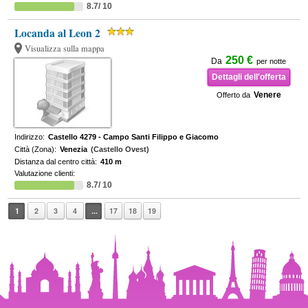
8.7/ 10
Locanda al Leon 2
Visualizza sulla mappa
250 €
Da
per notte
Dettagli dell'offerta
Venere
Offerto da
Indirizzo:
Castello 4279 - Campo Santi Filippo e Giacomo
Città (Zona):
Venezia
(Castello Ovest)
Distanza dal centro città:
410 m
Valutazione clienti:
8.7/ 10
1
2
3
4
...
17
18
19