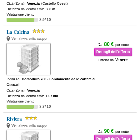
Città (Zona):
Venezia
(Castello Ovest)
Distanza dal centro città:
360 m
Valutazione clienti:
8.9/ 10
La Calcina
Visualizza sulla mappa
80 €
Da
per notte
Dettagli dell'offerta
Venere
Offerto da
Indirizzo:
Dorsoduro 780 - Fondamenta de le Zattere ai
Gesuati
Città (Zona):
Venezia
Distanza dal centro città:
1.07 km
Valutazione clienti:
8.7/ 10
Riviera
Visualizza sulla mappa
90 €
Da
per notte
Dettagli dell'offerta