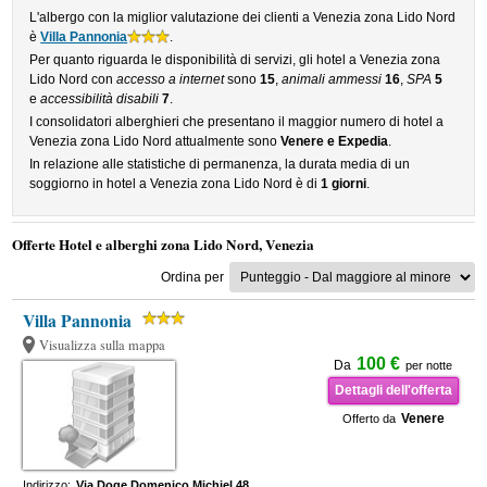
L'albergo con la miglior valutazione dei clienti a Venezia zona Lido Nord
è
Villa Pannonia
.
Per quanto riguarda le disponibilità di servizi, gli hotel a Venezia zona
Lido Nord con
accesso a internet
sono
15
,
animali ammessi
16
,
SPA
5
e
accessibilità disabili
7
.
I consolidatori alberghieri che presentano il maggior numero di hotel a
Venezia zona Lido Nord attualmente sono
Venere e Expedia
.
In relazione alle statistiche di permanenza, la durata media di un
soggiorno in hotel a Venezia zona Lido Nord è di
1 giorni
.
Offerte Hotel e alberghi zona Lido Nord, Venezia
Ordina per
Villa Pannonia
Visualizza sulla mappa
100 €
Da
per notte
Dettagli dell'offerta
Venere
Offerto da
Indirizzo:
Via Doge Domenico Michiel 48