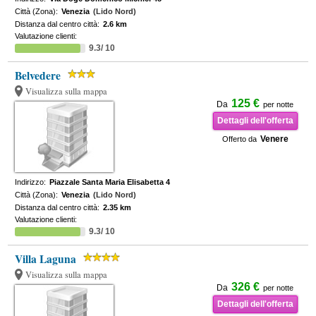
Città (Zona):
Venezia
(Lido Nord)
Distanza dal centro città:
2.6 km
Valutazione clienti:
9.3/ 10
Belvedere
Visualizza sulla mappa
125 €
Da
per notte
Dettagli dell'offerta
Venere
Offerto da
Indirizzo:
Piazzale Santa Maria Elisabetta 4
Città (Zona):
Venezia
(Lido Nord)
Distanza dal centro città:
2.35 km
Valutazione clienti:
9.3/ 10
Villa Laguna
Visualizza sulla mappa
326 €
Da
per notte
Dettagli dell'offerta