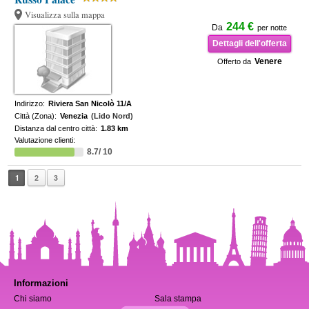
Visualizza sulla mappa
244 €
Da
per notte
Dettagli dell'offerta
Venere
Offerto da
Indirizzo:
Riviera San Nicolò 11/A
Città (Zona):
Venezia
(Lido Nord)
Distanza dal centro città:
1.83 km
Valutazione clienti:
8.7/ 10
1
2
3
Informazioni
Chi siamo
Sala stampa