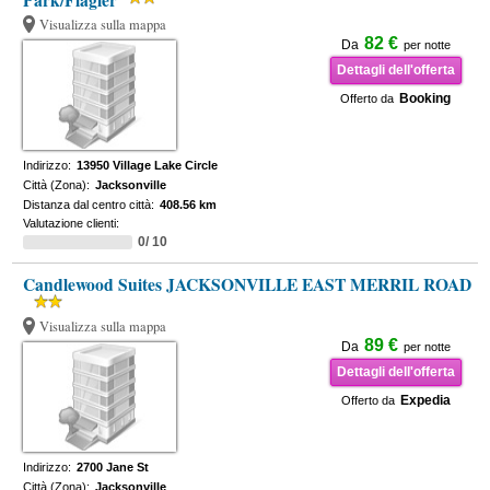
Park/Flagler
Visualizza sulla mappa
82 €
Da
per notte
Dettagli dell'offerta
Booking
Offerto da
Indirizzo:
13950 Village Lake Circle
Città (Zona):
Jacksonville
Distanza dal centro città:
408.56 km
Valutazione clienti:
0/ 10
Candlewood Suites JACKSONVILLE EAST MERRIL ROAD
Visualizza sulla mappa
89 €
Da
per notte
Dettagli dell'offerta
Expedia
Offerto da
Indirizzo:
2700 Jane St
Città (Zona):
Jacksonville