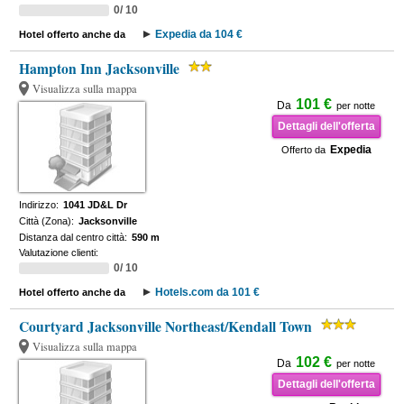
0/ 10
Expedia da 104 €
Hotel offerto anche da
Hampton Inn Jacksonville
Visualizza sulla mappa
101 €
Da
per notte
Dettagli dell'offerta
Expedia
Offerto da
Indirizzo:
1041 JD&L Dr
Città (Zona):
Jacksonville
Distanza dal centro città:
590 m
Valutazione clienti:
0/ 10
Hotels.com da 101 €
Hotel offerto anche da
Courtyard Jacksonville Northeast/Kendall Town
Visualizza sulla mappa
102 €
Da
per notte
Dettagli dell'offerta