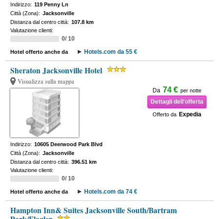
Indirizzo:
119 Penny Ln
Città (Zona):
Jacksonville
Distanza dal centro città:
107.8 km
Valutazione clienti:
0/ 10
Hotels.com da 55 €
Hotel offerto anche da
Sheraton Jacksonville Hotel
Visualizza sulla mappa
74 €
Da
per notte
Dettagli dell'offerta
Expedia
Offerto da
Indirizzo:
10605 Deerwood Park Blvd
Città (Zona):
Jacksonville
Distanza dal centro città:
396.51 km
Valutazione clienti:
0/ 10
Hotels.com da 74 €
Hotel offerto anche da
Hampton Inn& Suites Jacksonville South/Bartram