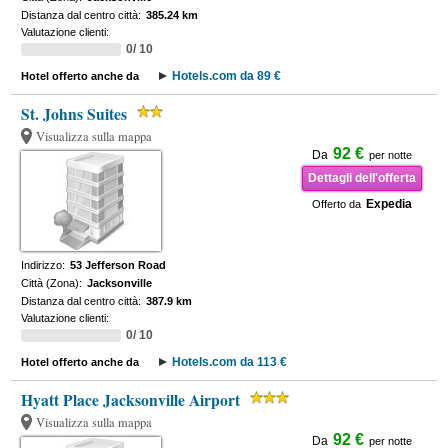
Distanza dal centro città:
385.24 km
Valutazione clienti:
0/ 10
Hotels.com da 89 €
Hotel offerto anche da
St. Johns Suites
Visualizza sulla mappa
92 €
Da
per notte
Dettagli dell'offerta
Expedia
Offerto da
Indirizzo:
53 Jefferson Road
Città (Zona):
Jacksonville
Distanza dal centro città:
387.9 km
Valutazione clienti:
0/ 10
Hotels.com da 113 €
Hotel offerto anche da
Hyatt Place Jacksonville Airport
Visualizza sulla mappa
92 €
Da
per notte