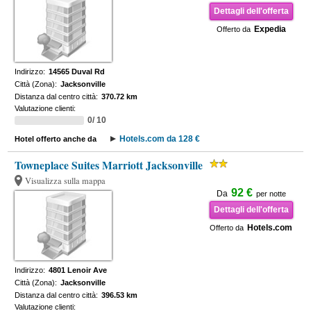
Dettagli dell'offerta
Expedia
Offerto da
Indirizzo:
14565 Duval Rd
Città (Zona):
Jacksonville
Distanza dal centro città:
370.72 km
Valutazione clienti:
0/ 10
Hotels.com da 128 €
Hotel offerto anche da
Towneplace Suites Marriott Jacksonville
Visualizza sulla mappa
92 €
Da
per notte
Dettagli dell'offerta
Hotels.com
Offerto da
Indirizzo:
4801 Lenoir Ave
Città (Zona):
Jacksonville
Distanza dal centro città:
396.53 km
Valutazione clienti: