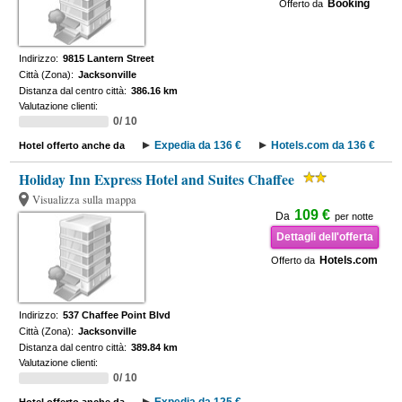
Booking
Offerto da
Indirizzo:
9815 Lantern Street
Città (Zona):
Jacksonville
Distanza dal centro città:
386.16 km
Valutazione clienti:
0/ 10
Expedia da 136 €
Hotels.com da 136 €
Hotel offerto anche da
Holiday Inn Express Hotel and Suites Chaffee
Visualizza sulla mappa
109 €
Da
per notte
Dettagli dell'offerta
Hotels.com
Offerto da
Indirizzo:
537 Chaffee Point Blvd
Città (Zona):
Jacksonville
Distanza dal centro città:
389.84 km
Valutazione clienti:
0/ 10