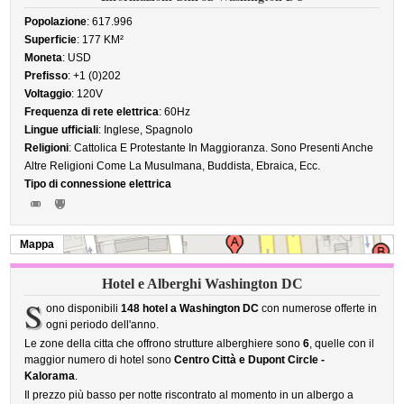
Popolazione
: 617.996
Superficie
: 177 KM²
Moneta
: USD
Prefisso
: +1 (0)202
Voltaggio
: 120V
Frequenza di rete elettrica
: 60Hz
Lingue ufficiali
: Inglese, Spagnolo
Religioni
: Cattolica E Protestante In Maggioranza. Sono Presenti Anche
Altre Religioni Come La Musulmana, Buddista, Ebraica, Ecc.
Tipo di connessione elettrica
Mappa
Hotel e Alberghi Washington DC
S
ono disponibili
148 hotel a Washington DC
con numerose offerte in
ogni periodo dell'anno.
Le zone della citta che offrono strutture alberghiere sono
6
, quelle con il
maggior numero di hotel sono
Centro Città e Dupont Circle -
Kalorama
.
Il prezzo più basso per notte riscontrato al momento in un albergo a