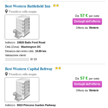
Best Western Battlefield Inn
Visualizza sulla mappa
57 €
Da
per notte
Dettagli dell'offerta
Venere
Offerto da
Indirizzo:
10820 Balls Ford Road
Città (Zona):
Washington DC
Distanza dal centro città:
10.85 km
Valutazione clienti:
0/ 10
Best Western Capital Beltway
Visualizza sulla mappa
57 €
Da
per notte
Dettagli dell'offerta
Venere
Offerto da
Indirizzo:
5910 Princess Garden Parkway