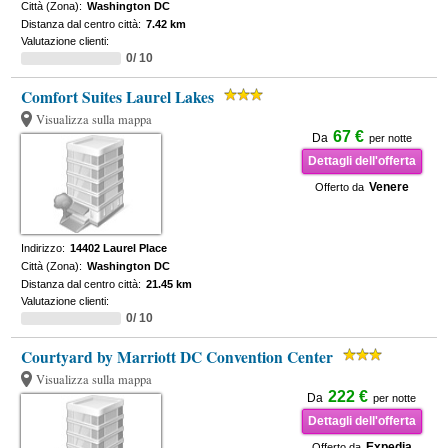
Città (Zona):
Washington DC
Distanza dal centro città:
7.42 km
Valutazione clienti:
0/ 10
Comfort Suites Laurel Lakes
Visualizza sulla mappa
67 €
Da
per notte
Dettagli dell'offerta
Venere
Offerto da
Indirizzo:
14402 Laurel Place
Città (Zona):
Washington DC
Distanza dal centro città:
21.45 km
Valutazione clienti:
0/ 10
Courtyard by Marriott DC Convention Center
Visualizza sulla mappa
222 €
Da
per notte
Dettagli dell'offerta
Expedia
Offerto da