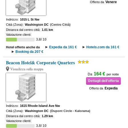
Venere
Offerto da
Indirizzo:
1015 L St Nw
Città (Zona):
Washington DC
(Centro Città)
Distanza dal centro città:
1.01 km
Valutazione clienti:
3.8/ 10
Expedia da 161 €
Hotels.com da 161 €
Hotel offerto anche da
Booking da 207 €
Beacon Hotel& Corporate Quarters
Visualizza sulla mappa
164 €
Da
per notte
Dettagli dell'offerta
Expedia
Offerto da
Indirizzo:
1615 Rhode Island Ave Nw
Città (Zona):
Washington DC
(Dupont Circle - Kalorama)
Distanza dal centro città:
1.29 km
Valutazione clienti:
3.8/ 10