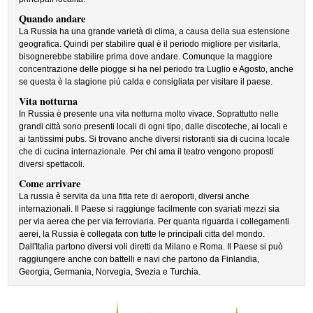
Quando andare
La Russia ha una grande varietà di clima, a causa della sua estensione
geografica. Quindi per stabilire qual è il periodo migliore per visitarla,
bisognerebbe stabilire prima dove andare. Comunque la maggiore
concentrazione delle piogge si ha nel periodo tra Luglio e Agosto, anche
se questa è la stagione più calda e consigliata per visitare il paese.
Vita notturna
In Russia è presente una vita notturna molto vivace. Soprattutto nelle
grandi città sono presenti locali di ogni tipo, dalle discoteche, ai locali e
ai tantissimi pubs. Si trovano anche diversi ristoranti sia di cucina locale
che di cucina internazionale. Per chi ama il teatro vengono proposti
diversi spettacoli.
Come arrivare
La russia è servita da una fitta rete di aeroporti, diversi anche
internazionali. Il Paese si raggiunge facilmente con svariati mezzi sia
per via aerea che per via ferroviaria. Per quanta riguarda i collegamenti
aerei, la Russia è collegata con tutte le principali citta del mondo.
Dall'Italia partono diversi voli diretti da Milano e Roma. Il Paese si può
raggiungere anche con battelli e navi che partono da Finlandia,
Georgia, Germania, Norvegia, Svezia e Turchia.