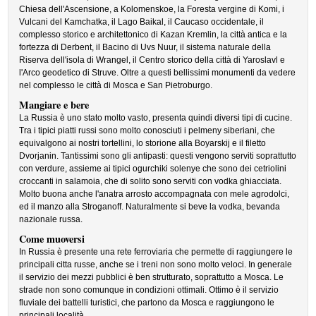
Chiesa dell'Ascensione, a Kolomenskoe, la Foresta vergine di Komi, i
Vulcani del Kamchatka, il Lago Baikal, il Caucaso occidentale, il
complesso storico e architettonico di Kazan Kremlin, la città antica e la
fortezza di Derbent, il Bacino di Uvs Nuur, il sistema naturale della
Riserva dell'isola di Wrangel, il Centro storico della città di Yaroslavl e
l'Arco geodetico di Struve. Oltre a questi bellissimi monumenti da vedere
nel complesso le città di Mosca e San Pietroburgo.
Mangiare e bere
La Russia è uno stato molto vasto, presenta quindi diversi tipi di cucine.
Tra i tipici piatti russi sono molto conosciuti i pelmeny siberiani, che
equivalgono ai nostri tortellini, lo storione alla Boyarskij e il filetto
Dvorjanin. Tantissimi sono gli antipasti: questi vengono serviti soprattutto
con verdure, assieme ai tipici ogurchiki solenye che sono dei cetriolini
croccanti in salamoia, che di solito sono serviti con vodka ghiacciata.
Molto buona anche l'anatra arrosto accompagnata con mele agrodolci,
ed il manzo alla Stroganoff. Naturalmente si beve la vodka, bevanda
nazionale russa.
Come muoversi
In Russia è presente una rete ferroviaria che permette di raggiungere le
principali citta russe, anche se i treni non sono molto veloci. In generale
il servizio dei mezzi pubblici è ben strutturato, soprattutto a Mosca. Le
strade non sono comunque in condizioni ottimali. Ottimo è il servizio
fluviale dei battelli turistici, che partono da Mosca e raggiungono le
principali località.