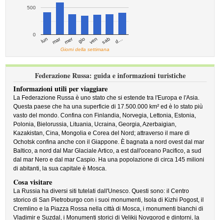
500
0
mar
mer
d…
ven
lun
sab
gio
Giorni della settimana
Federazione Russa: guida e informazioni turistiche
Informazioni utili per viaggiare
La Federazione Russa è uno stato che si estende tra l'Europa e l'Asia.
Questa paese che ha una superficie di 17.500.000 km² ed è lo stato più
vasto del mondo. Confina con Finlandia, Norvegia, Lettonia, Estonia,
Polonia, Bielorussia, Lituania, Ucraina, Georgia, Azerbaigian,
Kazakistan, Cina, Mongolia e Corea del Nord; attraverso il mare di
Ochotsk confina anche con il Giappone. È bagnata a nord ovest dal mar
Baltico, a nord dal Mar Glaciale Artico, a est dall'oceano Pacifico, a sud
dal mar Nero e dal mar Caspio. Ha una popolazione di circa 145 milioni
di abitanti, la sua capitale è Mosca.
Cosa visitare
La Russia ha diversi siti tutelati dall'Unesco. Questi sono: il Centro
storico di San Pietroburgo con i suoi monumenti, Isola di Kizhi Pogost, il
Cremlino e la Piazza Rossa nella città di Mosca, i monumenti bianchi di
Vladimir e Suzdal, i Monumenti storici di Velikij Novgorod e dintorni, la