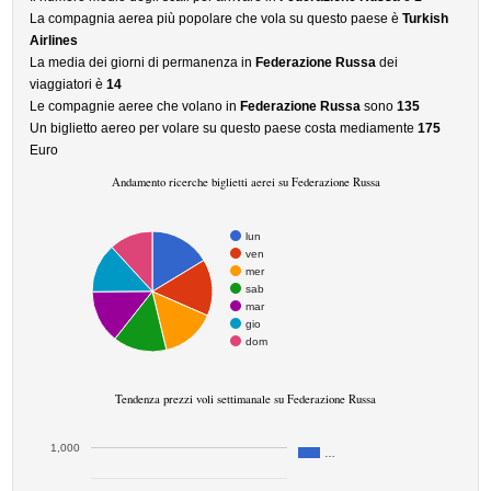
La compagnia aerea più popolare che vola su questo paese è
Turkish
Airlines
La media dei giorni di permanenza in
Federazione Russa
dei
viaggiatori è
14
Le compagnie aeree che volano in
Federazione Russa
sono
135
Un biglietto aereo per volare su questo paese costa mediamente
175
Euro
Andamento ricerche biglietti aerei su Federazione Russa
lun
ven
mer
sab
mar
gio
dom
Tendenza prezzi voli settimanale su Federazione Russa
1,000
…