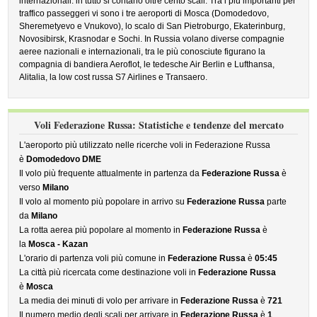
internazionali: in tutto si contano oltre cento scali. Tra i più importanti per
traffico passeggeri vi sono i tre aeroporti di Mosca (Domodedovo,
Sheremetyevo e Vnukovo), lo scalo di San Pietroburgo, Ekaterinburg,
Novosibirsk, Krasnodar e Sochi. In Russia volano diverse compagnie
aeree nazionali e internazionali, tra le più conosciute figurano la
compagnia di bandiera Aeroflot, le tedesche Air Berlin e Lufthansa,
Alitalia, la low cost russa S7 Airlines e Transaero.
Voli Federazione Russa: Statistiche e tendenze del mercato
L'aeroporto più utilizzato nelle ricerche voli in Federazione Russa
è
Domodedovo DME
Il volo più frequente attualmente in partenza da
Federazione Russa
è
verso
Milano
Il volo al momento più popolare in arrivo su
Federazione Russa
parte
da
Milano
La rotta aerea più popolare al momento in
Federazione Russa
è
la
Mosca - Kazan
L'orario di partenza voli più comune in
Federazione Russa
è
05:45
La città più ricercata come destinazione voli in
Federazione Russa
è
Mosca
La media dei minuti di volo per arrivare in
Federazione Russa
è
721
Il numero medio degli scali per arrivare in
Federazione Russa
è
1