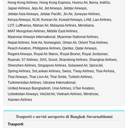
Hong Kong Airlines,
Hong Kong Express,
Hunnu Air,
Iberia,
IndiGo,
Japan Airlines,
Jeju Air,
Jet Airways,
Jetstar Airways,
Jetstar Asia Airways,
Jetstar Pacific,
Jin Air,
Juneyao Airlines,
Kenya Airways,
KLM,
Korean Air,
Kuwait Airways,
LAM,
Lao Airlines,
LOT,
Lufthansa,
Mahan Air,
Malaysia Airlines,
Meridiana,
MIAT Mongolian Airlines,
Middle East Airlines,
Myanmar Airways International,
Myanmar National Airlines,
Nepal Airlines,
Nok Air,
Norwegian,
Oman Air,
Orient Thai Airlines,
Peach Aviation,
Philippine Airlines,
Qantas,
Qatar Airways,
Regent Airways,
Royal Air Maroc,
Royal Brunei,
Royal Jordanian,
Ryanair,
S7 Airlines,
SAS,
Scoot,
Shandong Airlines,
Shanghai Airlines,
Shenzhen Airlines,
Singapore Airlines,
Solaseed Air,
SpiceJet,
Spring Airlines,
SriLankan Airlines,
Swiss,
T'way Airlines,
Thai AirAsia,
Thai Airways,
Thai Lion Air,
Thai Smile,
Turkish Airlines,
Turkmenistan Airlines,
Ukraine International,
United Airways Bangladesh,
Ural Airlines,
UTair Aviation,
Uzbekistan Airways,
VietJet Air,
Vietnam Airlines,
Windrose,
Xiamen Airlines
Trasporti e servizi aeroporto di Bangkok Suvarnabhumi
Trasporti