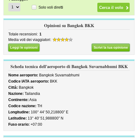
Solo voli diretti
Opinioni su Bangkok BKK
Totale recensioni:
1
Media voti dei viaggiatori:
Leggi le opinioni
Scrivi la tua opinione
Scheda tecnica dell'aeroporto di Bangkok Suvarnabhumi BKK
Nome aeroporto:
Bangkok Suvarnabhumi
Codice IATA aeroporto:
BKK
Città:
Bangkok
Nazione:
Tailandia
Continente:
Asia
Codice nazione:
TH
Longitudine:
100° 44' 50,218800” E
Latitudine:
13° 40' 51,988800” N
Fuso orario:
+07:00