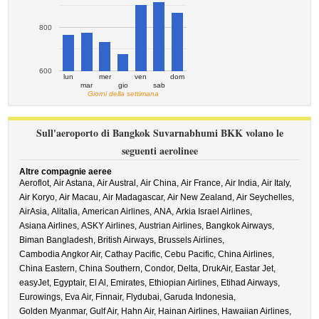
800
600
lun
mer
ven
dom
mar
gio
sab
Giorni della settimana
Sull'aeroporto di Bangkok Suvarnabhumi BKK volano le
seguenti aerolinee
Altre compagnie aeree
Aeroflot,
Air Astana,
Air Austral,
Air China,
Air France,
Air India,
Air Italy,
Air Koryo,
Air Macau,
Air Madagascar,
Air New Zealand,
Air Seychelles,
AirAsia,
Alitalia,
American Airlines,
ANA,
Arkia Israel Airlines,
Asiana Airlines,
ASKY Airlines,
Austrian Airlines,
Bangkok Airways,
Biman Bangladesh,
British Airways,
Brussels Airlines,
Cambodia Angkor Air,
Cathay Pacific,
Cebu Pacific,
China Airlines,
China Eastern,
China Southern,
Condor,
Delta,
DrukAir,
Eastar Jet,
easyJet,
Egyptair,
El Al,
Emirates,
Ethiopian Airlines,
Etihad Airways,
Eurowings,
Eva Air,
Finnair,
Flydubai,
Garuda Indonesia,
Golden Myanmar,
Gulf Air,
Hahn Air,
Hainan Airlines,
Hawaiian Airlines,