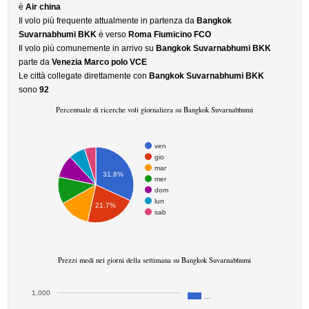
è
Air china
Il volo più frequente attualmente in partenza da
Bangkok
Suvarnabhumi BKK
è verso
Roma Fiumicino FCO
Il volo più comunemente in arrivo su
Bangkok Suvarnabhumi BKK
parte da
Venezia Marco polo VCE
Le città collegate direttamente con
Bangkok Suvarnabhumi BKK
sono
92
Percentuale di ricerche voli giornaliera su Bangkok Suvarnabhumi
ven
gio
mar
31.8%
mer
dom
lun
21.7%
sab
Prezzi medi nei giorni della settimana su Bangkok Suvarnabhumi
1,000
…