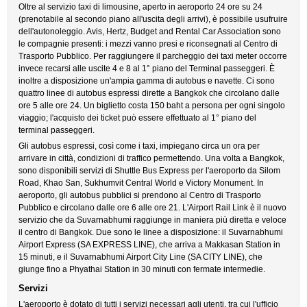
Oltre al servizio taxi di limousine, aperto in aeroporto 24 ore su 24
(prenotabile al secondo piano all'uscita degli arrivi), è possibile usufruire
dell'autonoleggio. Avis, Hertz, Budget and Rental Car Association sono
le compagnie presenti: i mezzi vanno presi e riconsegnati al Centro di
Trasporto Pubblico. Per raggiungere il parcheggio dei taxi meter occorre
invece recarsi alle uscite 4 e 8 al 1° piano del Terminal passeggeri. È
inoltre a disposizione un'ampia gamma di autobus e navette. Ci sono
quattro linee di autobus espressi dirette a Bangkok che circolano dalle
ore 5 alle ore 24. Un biglietto costa 150 baht a persona per ogni singolo
viaggio; l'acquisto dei ticket può essere effettuato al 1° piano del
terminal passeggeri.
Gli autobus espressi, così come i taxi, impiegano circa un ora per
arrivare in città, condizioni di traffico permettendo. Una volta a Bangkok,
sono disponibili servizi di Shuttle Bus Express per l'aeroporto da Silom
Road, Khao San, Sukhumvit Central World e Victory Monument. In
aeroporto, gli autobus pubblici si prendono al Centro di Trasporto
Pubblico e circolano dalle ore 6 alle ore 21. L'Airport Rail Link è il nuovo
servizio che da Suvarnabhumi raggiunge in maniera più diretta e veloce
il centro di Bangkok. Due sono le linee a disposizione: il Suvarnabhumi
Airport Express (SA EXPRESS LINE), che arriva a Makkasan Station in
15 minuti, e il Suvarnabhumi Airport City Line (SA CITY LINE), che
giunge fino a Phyathai Station in 30 minuti con fermate intermedie.
Servizi
L'aeroporto è dotato di tutti i servizi necessari agli utenti, tra cui l'ufficio