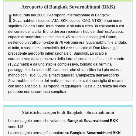
Aeroporto di Bangkok Suvarnabhumi (BKK)
I
naugurato nel 2006, l’Aeroporto Internazionale di Bangkok
Suvarnabhumi (codice IATA: BKK; codice ICAO: VTBS), il cui nome
significa Golden Land, terra dorata, è situato a circa 30 chilometri a est
del centro della città. È uno dei più importanti hub del Sud-Est Asiatico,
capace di soddisfare un minimo di 45 milioni di passeggeri l’anno,
gestendo un traffico no-stop di 76 voli ogni ora. Suvarnabhumi è andato,
di fatto, a sostituire l’operatività del vecchio scalo di Don Mueang, il
precedente aeroporto internazionale di Bangkok. Lo scalo è
caratterizzato dalla presenza della torre di controllo più alta del mondo
(132,2 metri) e da uno stabile complessivo, formato dal terminal
passeggeri e da sette edifici annessi, che si classifica tra i più estesi al
mondo con i suoi 563mila metri quadrati. L’ampiezza dell’aeroporto
Suvarnabhumi è uno dei motivi principali per cui si consiglia di recarsi
con largo anticipo all’aeroporto: raggiungere il gate di partenza del volo
potrebbe non essere così semplice.
Statistiche aeroporto di Bangkok - Suvarnabhumi
Le compagnie aeree che volano su
Bangkok Suvarnabhumi BKK
sono
112
La compagnia aerea più popolare su
Bangkok Suvarnabhumi BKK